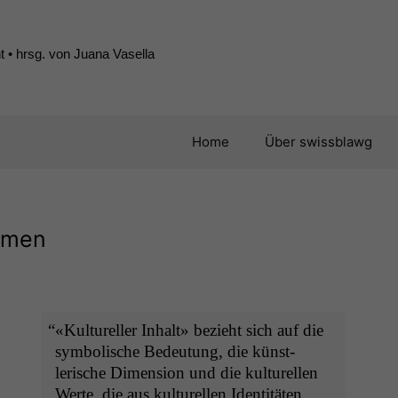
 • hrsg. von Juana Vasella
Home
Über swissblawg
ormen
“
«Kul­tureller Inhalt» bezieht sich auf die
sym­bol­is­che Bedeu­tung, die kün­st­
lerische Dimen­sion und die kul­turellen
Werte, die aus kul­turellen Iden­titäten