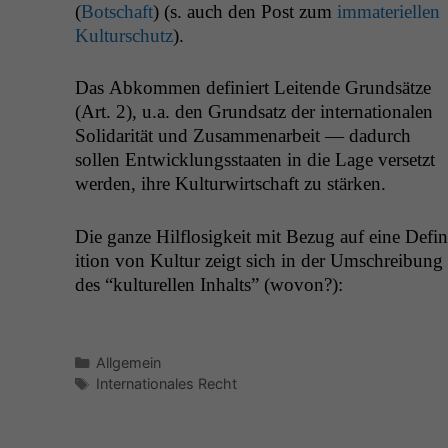
(
Botschaft
) (s. auch den Post zum
imma­teriellen
Kul­turschutz
).
Das Abkom­men definiert Lei­t­ende Grund­sätze
(Art. 2), u.a. den Grund­satz der inter­na­tionalen
Sol­i­dar­ität und Zusam­me­nar­beit — dadurch
sollen Entwick­lungsstaat­en in die Lage ver­set­zt
wer­den, ihre Kul­tur­wirtschaft zu stärken.
Die ganze Hil­flosigkeit mit Bezug auf eine Def­i­n
i­tion von Kul­tur zeigt sich in der Umschrei­bung
des “kul­turellen Inhalts” (wovon?):
Kategorien
Allgemein
Schlagwörter
Internationales Recht