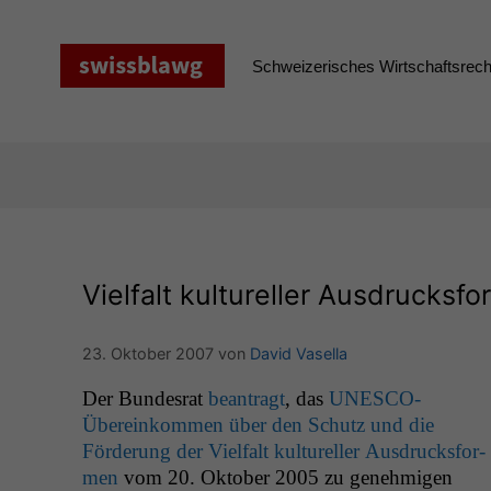
Zum
Inhalt
springen
Schweizerisches Wirtschaftsrecht
Vielfalt kultureller Ausdrucksf
23. Oktober 2007
von
David Vasella
Der Bun­desrat
beantragt
, das
UNESCO-
Übereinkom­men über den Schutz und die
Förderung der Vielfalt kul­tureller Aus­drucks­for­
men
vom 20. Okto­ber 2005 zu genehmi­gen