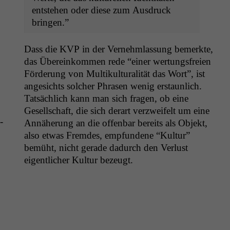
entste­hen oder diese zum Aus­druck
bringen.”
Dass die
KVP
in der Vernehm­las­sung bemerk­te,
das Übereinkom­men rede “ein­er wer­tungs­freien
Förderung von Mul­ti­kul­tur­al­ität das Wort”, ist
angesichts solch­er Phrasen wenig erstaunlich.
Tat­säch­lich kann man sich fra­gen, ob eine
Gesellschaft, die sich der­art verzweifelt um eine
­
Annäherung an die offen­bar bere­its als Objekt,
also etwas Fremdes, emp­fun­dene “Kul­tur”
bemüht, nicht ger­ade dadurch den Ver­lust
eigentlich­er Kul­tur bezeugt.