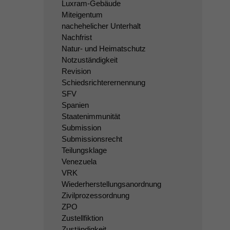
Luxram-Gebäude
Miteigentum
nachehelicher Unterhalt
Nachfrist
Natur- und Heimatschutz
Notzuständigkeit
Revision
Schiedsrichterernennung
SFV
Spanien
Staatenimmunität
Submission
Submissionsrecht
Teilungsklage
Venezuela
VRK
Wiederherstellungsanordnung
Zivilprozessordnung
ZPO
Zustellfiktion
Zuständigkeit