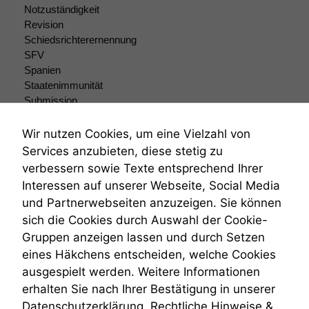
Funktionen auf
Notzuständigkeit
dieser Website
Revision
sind optional.
Schiedsrichterernennung
Wenn Sie
SFV
diese Option
Spanien
deaktivieren,
kann die
Staatenimmunität
Website nicht
Submission
zu 100%
Submissionsrecht
funktionieren.
Teilungsklage
Wir nutzen Cookies, um eine Vielzahl von
Venezuela
Services anzubieten, diese stetig zu
VRK
verbessern sowie Texte entsprechend Ihrer
Marketing
Wiederherstellungsanordnung
Interessen auf unserer Webseite, Social Media
Wir speichern
Zivilprozessordnung
anonyme Daten ab,
und Partnerwebseiten anzuzeigen. Sie können
ZPO
um interne
sich die Cookies durch Auswahl der Cookie-
Zustellfiktion
marketingtechnische
Gruppen anzeigen lassen und durch Setzen
Zuständigkeit
Auswertungen
Öffentliches Personalrecht
eines Häkchens entscheiden, welche Cookies
durchführen zu
Öffentlichkeitsprinzip
können. Diese helfen
ausgespielt werden. Weitere Informationen
uns, unsere Website
erhalten Sie nach Ihrer Bestätigung in unserer
zu verbessern.
Datenschutzerklärung.
Rechtliche Hinweise &