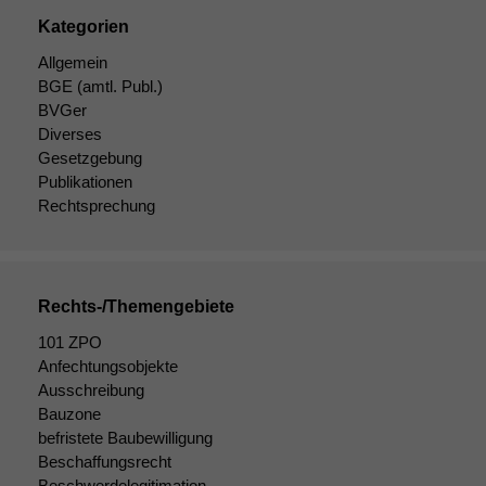
Kategorien
Allgemein
BGE
(amtl. Publ.)
BVGer
Diverses
Gesetzgebung
Publikationen
Rechtsprechung
Rechts-/Themengebiete
101 ZPO
Anfechtungsobjekte
Notwendige
Ausschreibung
Cookies
Diese
Bauzone
Cookies sind
befristete Baubewilligung
nicht
Beschaffungsrecht
optional, es
Beschwerdelegitimation