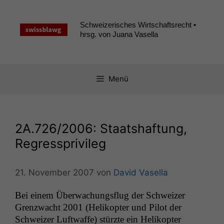
Zum
Inhalt
Schweizerisches Wirtschaftsrecht •
springen
hrsg. von Juana Vasella
Menü
2A
.726/2006: Staatshaftung,
Regressprivileg
21. November 2007
von
David Vasella
Bei einem Überwachungs­flug der Schweiz­er
Gren­zwacht 2001 (Helikopter und Pilot der
Schweiz­er Luft­waffe) stürzte ein Helikopter