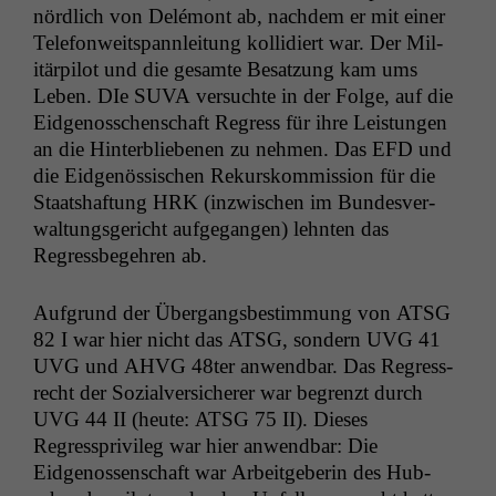
nördlich von Delé­mont ab, nach­dem er mit ein­er
Tele­fon­weitspannleitung kol­li­diert war. Der Mil­
itär­pi­lot und die gesamte Besatzung kam ums
Leben. DIe
SUVA
ver­suchte in der Folge, auf die
Eidgenoss­chen­schaft Regress für ihre Leis­tun­gen
an die Hin­terbliebe­nen zu nehmen. Das
EFD
und
die Eid­genös­sis­chen Rekurskom­mis­sion für die
Staat­shaf­tung
HRK
(inzwis­chen im Bun­desver­
wal­tungs­gericht aufge­gan­gen) lehn­ten das
Regress­begehren ab.
Auf­grund der Über­gangs­bes­tim­mung von
ATSG
82 I war hier nicht das
ATSG
, son­dern
UVG
41
UVG
und
AHVG
48ter anwend­bar. Das Regress­
recht der Sozialver­sicher­er war begren­zt durch
UVG
44
II
(heute:
ATSG
75
II
). Dieses
Regresspriv­i­leg war hier anwend­bar: Die
Eidgenossen­schaft war Arbeit­ge­berin des Hub­