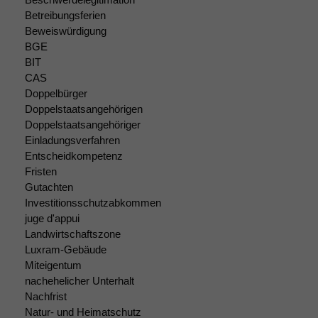
braucht sie,
Betreibungsferien
damit die
Beweiswürdigung
Website
BGE
korrekt
BIT
angezeigt
CAS
werden kann.
Doppelbürger
Doppelstaatsangehörigen
Doppelstaatsangehöriger
Statistiken
Einladungsverfahren
Um unsere
Entscheidkompetenz
Website zu
Fristen
verbessern,
zeichnen
Gutachten
wir
Investitionsschutzabkommen
anonyme
juge d'appui
statistische
Landwirtschaftszone
Daten auf.
Luxram-Gebäude
Miteigentum
nachehelicher Unterhalt
Funktionalität
Nachfrist
Einige
Natur- und Heimatschutz