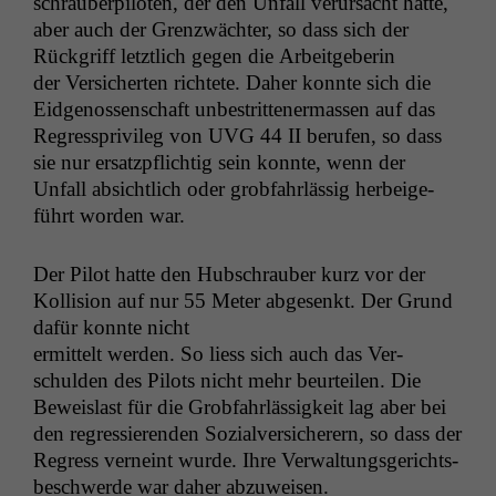
schrauber­pi­loten, der den Unfall verur­sacht hat­te,
aber auch der Gren­zwächter, so dass sich der
Rück­griff let­ztlich gegen die Arbeit­ge­berin
der Ver­sicherten richtete. Daher kon­nte sich die
Eidgenossen­schaft unbe­strit­ten­er­massen auf das
Regresspriv­i­leg von
UVG
44
II
berufen, so dass
sie nur ersatzpflichtig sein kon­nte, wenn der
Unfall absichtlich oder grob­fahrläs­sig her­beige­
führt wor­den war.
Der Pilot hat­te den Hub­schrauber kurz vor der
Kol­li­sion auf nur 55 Meter abge­senkt. Der Grund
dafür kon­nte nicht
ermit­telt wer­den. So liess sich auch das Ver­
schulden des Pilots nicht mehr beurteilen. Die
Beweis­last für die Grob­fahrläs­sigkeit lag aber bei
den regressieren­den Sozialver­sicher­ern, so dass der
Regress verneint wurde. Ihre Ver­wal­tungs­gerichts­
beschw­erde war daher abzuweisen.