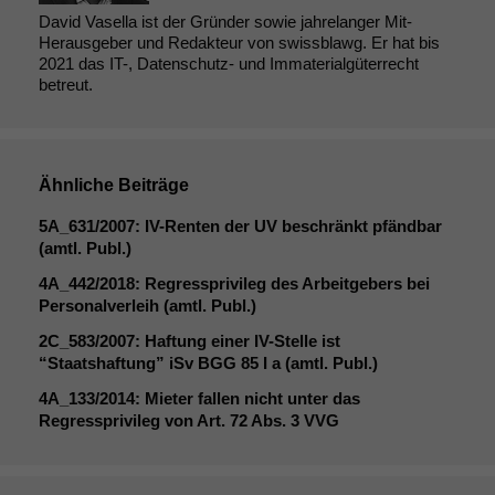
David Vasella ist der Gründer sowie jahrelanger Mit-
Herausgeber und Redakteur von swissblawg. Er hat bis
2021 das IT-, Datenschutz- und Immaterialgüterrecht
betreut.
Ähnliche Beiträge
5A_631
/2007: IV-Renten der
UV
beschränkt pfändbar
(amtl. Publ.)
4A_442
/2018: Regressprivileg des Arbeitgebers bei
Personalverleih (amtl. Publ.)
2C_583
/2007: Haftung einer IV-Stelle ist
“Staatshaftung” iSv
BGG
85 I a (amtl. Publ.)
4A_133
/2014: Mieter fallen nicht unter das
Regressprivileg von Art. 72 Abs. 3
VVG