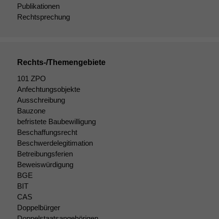
Publikationen
Rechtsprechung
Rechts-/Themengebiete
101 ZPO
Anfechtungsobjekte
Ausschreibung
Bauzone
befristete Baubewilligung
Notwendige
Beschaffungsrecht
Cookies
Beschwerdelegitimation
Diese
Betreibungsferien
Cookies sind
Beweiswürdigung
nicht
BGE
optional, es
BIT
braucht sie,
CAS
damit die
Website
Doppelbürger
korrekt
Doppelstaatsangehörigen