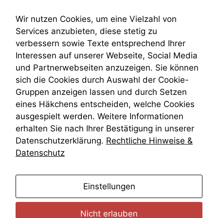
diese Option
Submissionsrecht
deaktivieren,
Teilungsklage
Wir nutzen Cookies, um eine Vielzahl von
kann die
Venezuela
Services anzubieten, diese stetig zu
Website nicht
VRK
zu 100%
verbessern sowie Texte entsprechend Ihrer
Wiederherstellungsanordnung
funktionieren.
Interessen auf unserer Webseite, Social Media
Zivilprozessordnung
und Partnerwebseiten anzuzeigen. Sie können
ZPO
sich die Cookies durch Auswahl der Cookie-
Zustellfiktion
Marketing
Gruppen anzeigen lassen und durch Setzen
Zuständigkeit
Wir speichern
Öffentliches Personalrecht
eines Häkchens entscheiden, welche Cookies
anonyme Daten ab,
Öffentlichkeitsprinzip
um interne
ausgespielt werden. Weitere Informationen
marketingtechnische
erhalten Sie nach Ihrer Bestätigung in unserer
Auswertungen
Datenschutzerklärung.
Rechtliche Hinweise &
durchführen zu
Datenschutz
können. Diese helfen
uns, unsere Website
zu verbessern.
anmelden
Einstellungen
Nicht erlauben