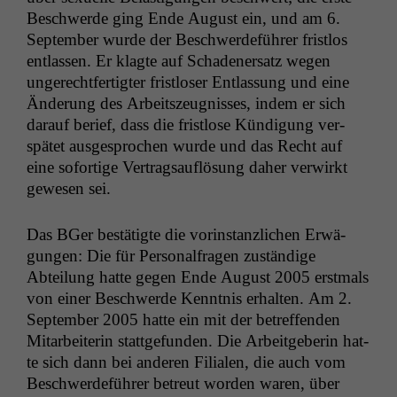
Beschw­erde ging Ende August ein, und am 6.
Sep­tem­ber wurde der Beschw­erde­führer frist­los
ent­lassen. Er klagte auf Schaden­er­satz wegen
ungerecht­fer­tigter frist­los­er Ent­las­sung und eine
Änderung des Arbeit­szeug­niss­es, indem er sich
darauf berief, dass die frist­lose Kündi­gung ver­
spätet aus­ge­sprochen wurde und das Recht auf
eine sofor­tige Ver­tragsauflö­sung daher ver­wirkt
gewe­sen sei.
Das BGer bestätigte die vorin­stan­zlichen Erwä­
gun­gen: Die für Per­son­al­fra­gen zuständi­ge
Abteilung hat­te gegen Ende August 2005 erst­mals
von ein­er Beschw­erde Ken­nt­nis erhal­ten. Am 2.
Sep­tem­ber 2005 hat­te ein mit der betr­e­f­fend­en
Mitar­bei­t­erin stattge­fun­den. Die Arbeit­ge­berin hat­
te sich dann bei anderen Fil­ialen, die auch vom
Beschw­erde­führer betreut wor­den waren, über