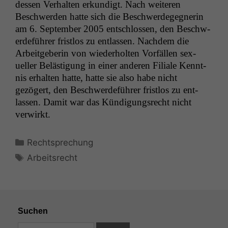
dessen Ver­hal­ten erkundigt. Nach weit­eren
Beschw­er­den hat­te sich die Beschw­erdegeg­ner­in
am 6. Sep­tem­ber 2005 entschlossen, den Beschw­
erde­führer frist­los zu ent­lassen. Nach­dem die
Arbeit­ge­berin von wieder­holten Vor­fällen sex­
ueller Beläs­ti­gung in ein­er anderen Fil­iale Ken­nt­
nis erhal­ten hat­te, hat­te sie also habe nicht
gezögert, den Beschw­erde­führer frist­los zu ent­
lassen. Damit war das Kündi­gungsrecht nicht
verwirkt.
Kategorien
Rechtsprechung
Schlagwörter
Arbeitsrecht
Suchen