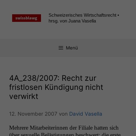
Zum
Inhalt
Schweizerisches Wirtschaftsrecht •
springen
hrsg. von Juana Vasella
Menü
4A_238
/2007: Recht zur
fristlosen Kündigung nicht
verwirkt
12. November 2007
von
David Vasella
Mehrere Mitar­bei­t­erin­nen der Fil­iale hat­ten sich
über sex­uelle Beläs­ti­gun­gen beschw­ert; die erste