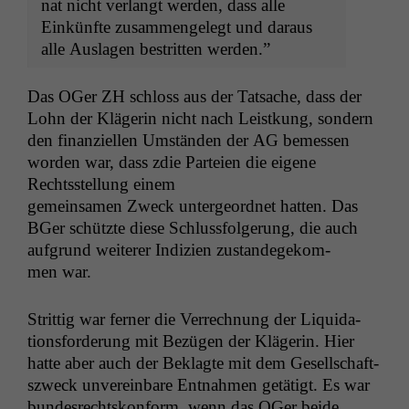
nat nicht ver­langt wer­den, dass alle
Einkün­fte zusam­men­gelegt und daraus
alle Aus­la­gen bestrit­ten werden.”
Das OGer
ZH
schloss aus der Tat­sache, dass der
Lohn der Klägerin nicht nach Leistkung, son­dern
den finanziellen Umstän­den der
AG
bemessen
wor­den war, dass zdie Parteien die eigene
Rechtsstel­lung einem
gemein­samen Zweck unter­ge­ord­net hat­ten. Das
BGer schützte diese Schlussfol­gerung, die auch
auf­grund weit­er­er Indizien zus­tandegekom­
men war.
Strit­tig war fern­er die Ver­rech­nung der Liq­ui­da­
tions­forderung mit Bezü­gen der Klägerin. Hier
hat­te aber auch der Beklagte mit dem Gesellschaft­
szweck unvere­in­bare Ent­nah­men getätigt. Es war
bun­desrecht­skon­form, wenn das OGer bei­de