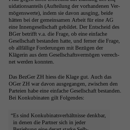
ui­da­tion­san­teils (Aufteilung der vorhan­de­nen Ver­
mö­genswerte), indem sie davon aus­ging, bei­de
hät­ten bei der gemein­samen Arbeit für eine
AG
eine Innenge­sellschaft gebildet. Der Entscheid des
BGer bet­rifft v.a. die Frage, ob eine ein­fache
Gesellschaft bestanden hat­te, und fern­er die Frage,
ob allfäl­lige Forderun­gen mit Bezü­gen der
Klägerin aus dem Gesellschaftsver­mö­gen ver­rech­
net wer­den konnten.
Das BezGer
ZH
hiess die Klage gut. Auch das
OGer
ZH
war davon aus­ge­gan­gen, zwis­chen den
Parteien habe eine ein­fache Gesellschaft bestanden.
Bei Konku­bi­nat­en gilt Folgendes:
“
Es sind Konku­bi­natsver­hält­nisse denkbar,
in denen die Part­ner sich in jed­er
Beziehung eine der­art starke Selb­