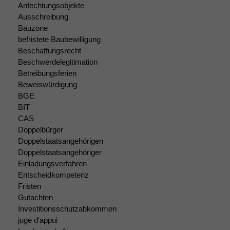
Anfechtungsobjekte
Funktionalität
Ausschreibung
Einige
Bauzone
Funktionen auf
befristete Baubewilligung
dieser Website
Beschaffungsrecht
sind optional.
Beschwerdelegitimation
Wenn Sie
Betreibungsferien
diese Option
deaktivieren,
Beweiswürdigung
kann die
BGE
Website nicht
BIT
zu 100%
CAS
funktionieren.
Doppelbürger
Doppelstaatsangehörigen
Doppelstaatsangehöriger
Marketing
Einladungsverfahren
Wir speichern
Entscheidkompetenz
anonyme Daten ab,
Fristen
um interne
Gutachten
marketingtechnische
Investitionsschutzabkommen
Auswertungen
juge d'appui
durchführen zu