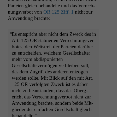
Parteien gle­ich behan­delte und das Ver­rech­
nungsver­bot von
OR
125 Ziff. 1
nicht zur
Anwen­dung brachte:
“
Es entspricht aber nicht dem Zweck des in
Art. 125
OR
sta­tu­ierten Ver­rech­nungsver­
botes, den Wettstre­it der Parteien darüber
zu entschei­den, welchem Gesellschafter
mehr vom abdisponierten
Gesellschaftsver­mö­gen verbleiben soll,
das dem Zugriff des anderen ent­zo­gen
wer­den sollte. Mit Blick auf den mit Art.
125
OR
ver­fol­gten Zweck ist es daher
nicht zu bean­standen, dass das Oberg­
ericht das Ver­rech­nungsver­bot nicht zur
Anwen­dung brachte, son­dern bei­de Mit­
glieder der ein­fachen Gesellschaft gle­ich
behandelte.”