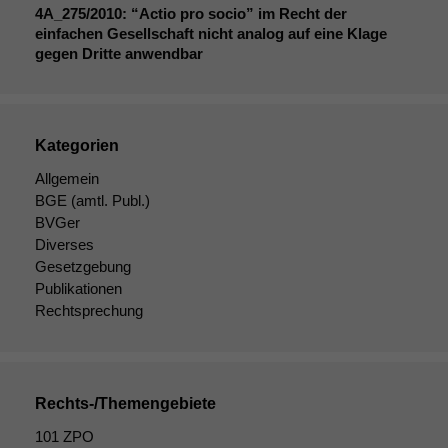
Cookies sind
4A_275
/2010: “Actio pro socio” im Recht der
nicht
einfachen Gesellschaft nicht analog auf eine Klage
optional, es
gegen Dritte anwendbar
braucht sie,
damit die
Website
korrekt
Kategorien
angezeigt
werden kann.
Allgemein
BGE
(amtl. Publ.)
BVGer
Statistiken
Diverses
Um unsere
Gesetzgebung
Website zu
Publikationen
verbessern,
Rechtsprechung
zeichnen
wir
anonyme
statistische
Daten auf.
Rechts-/Themengebiete
101 ZPO