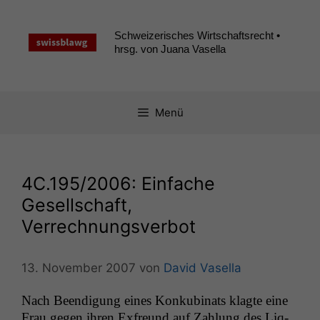
Zum
Inhalt
Schweizerisches Wirtschaftsrecht •
springen
hrsg. von Juana Vasella
Menü
4C
.195/2006: Einfache
Gesellschaft,
Verrechnungsverbot
13. November 2007
von
David Vasella
Nach Beendi­gung eines Konku­bi­nats klagte eine
Frau gegen ihren Exfre­und auf Zahlung des Liq­