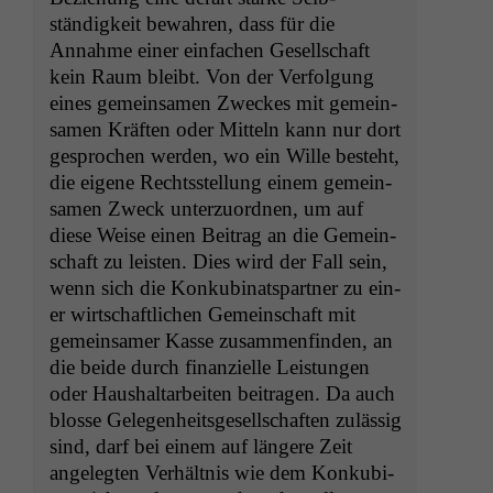
ständigkeit bewahren, dass für die
Annahme ein­er ein­fachen Gesellschaft
kein Raum bleibt. Von der Ver­fol­gung
eines gemein­samen Zweck­es mit gemein­
samen Kräften oder Mit­teln kann nur dort
gesprochen wer­den, wo ein Wille beste­ht,
die eigene Rechtsstel­lung einem gemein­
samen Zweck unterzuord­nen, um auf
diese Weise einen Beitrag an die Gemein­
schaft zu leis­ten. Dies wird der Fall sein,
wenn sich die Konku­bi­natspart­ner zu ein­
er wirtschaftlichen Gemein­schaft mit
gemein­samer Kasse zusam­men­find­en, an
die bei­de durch finanzielle Leis­tun­gen
oder Haushal­tar­beit­en beitra­gen. Da auch
blosse Gele­gen­heits­ge­sellschaften zuläs­sig
sind, darf bei einem auf län­gere Zeit
angelegten Ver­hält­nis wie dem Konku­bi­