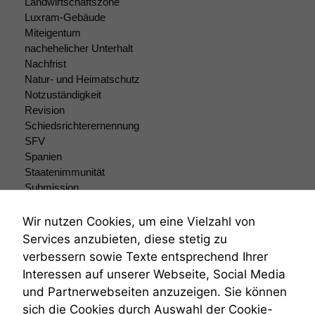
Landwirtschaftszone
können. Diese helfen
uns, unsere Website
Luxram-Gebäude
zu verbessern.
Miteigentum
nachehelicher Unterhalt
Nachfrist
Natur- und Heimatschutz
Notzuständigkeit
Revision
Schiedsrichterernennung
SFV
Spanien
Staatenimmunität
Submission
Submissionsrecht
Teilungsklage
Wir nutzen Cookies, um eine Vielzahl von
Venezuela
Services anzubieten, diese stetig zu
VRK
verbessern sowie Texte entsprechend Ihrer
Wiederherstellungsanordnung
Interessen auf unserer Webseite, Social Media
Zivilprozessordnung
und Partnerwebseiten anzuzeigen. Sie können
ZPO
sich die Cookies durch Auswahl der Cookie-
Zustellfiktion