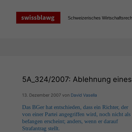
Zum
Inhalt
springen
Schweizerisches Wirtschaftsrecht
5A_324
/2007: Ablehnung eines 
13. Dezember 2007
von
David Vasella
Das BGer hat entsch­ieden, dass ein Richter, der
von ein­er Partei ange­grif­f­en wird, noch nicht als
befan­gen erscheint; anders, wenn er darauf
Strafantrag stellt.