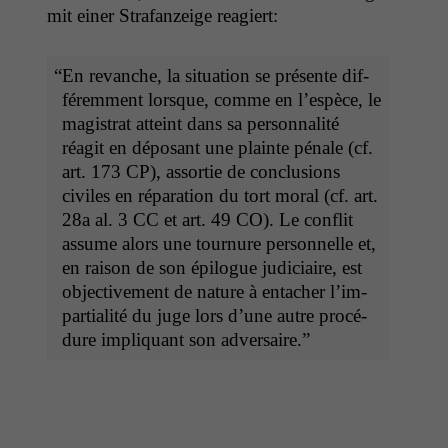
mit ein­er Strafanzeige reagiert:
“
En revanche, la sit­u­a­tion se présente dif­
férem­ment lorsque, comme en l’e­spèce, le
mag­is­trat atteint dans sa per­son­nal­ité
réag­it en déposant une plainte pénale (cf.
art. 173
CP
), assor­tie de con­clu­sions
civiles en répa­ra­tion du tort moral (cf. art.
28a al. 3
CC
et art. 49
CO
). Le con­flit
assume alors une tour­nure per­son­nelle et,
en rai­son de son épi­logue judi­ci­aire, est
objec­tive­ment de nature à entach­er l’im­
par­tial­ité du juge lors d’une autre procé­
dure impli­quant son adversaire.”