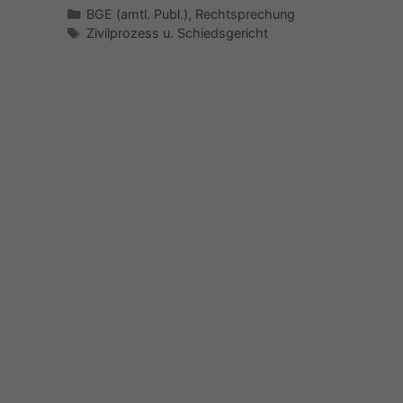
Kategorien
BGE (amtl. Publ.)
,
Rechtsprechung
Schlagwörter
Zivilprozess u. Schiedsgericht