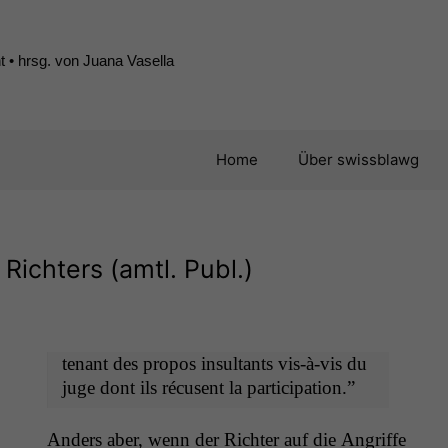
 • hrsg. von Juana Vasella
Home
Über swissblawg
Richters (amtl. Publ.)
ten­ant des pro­pos insul­tants vis-à-vis du
juge dont ils récusent la participation.”
Anders aber, wenn der Richter auf die Angriffe