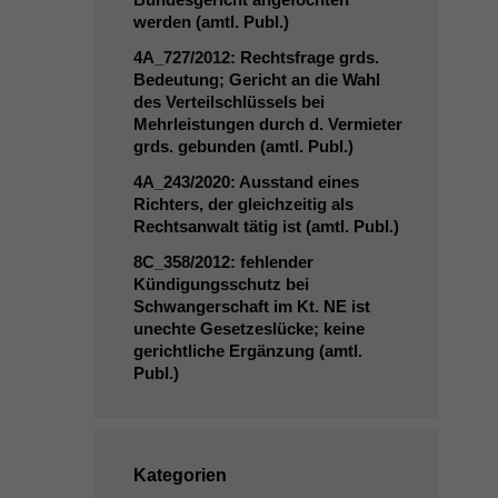
werden (amtl. Publ.)
4A_727
/2012: Rechtsfrage grds.
Bedeutung; Gericht an die Wahl
des Verteilschlüssels bei
Mehrleistungen durch d. Vermieter
grds. gebunden (amtl. Publ.)
4A_243
/2020: Ausstand eines
Richters, der gleichzeitig als
Rechtsanwalt tätig ist (amtl. Publ.)
8C_358
/2012: fehlender
Kündigungsschutz bei
Schwangerschaft im Kt.
NE
ist
unechte Gesetzeslücke; keine
gerichtliche Ergänzung (amtl.
Publ.)
Kategorien