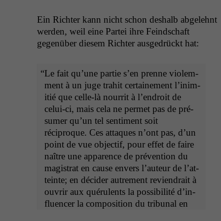
Ein Richter kann nicht schon deshalb abgelehnt
wer­den, weil eine Partei ihre Feind­schaft
gegenüber diesem Richter aus­ge­drückt hat:
“
Le fait qu’une par­tie s’en prenne vio­lem­
ment à un juge trahit cer­taine­ment l’inim­
i­tié que celle-là nour­rit à l’en­droit de
celui-ci, mais cela ne per­met pas de pré­
sumer qu’un tel sen­ti­ment soit
réciproque. Ces attaques n’ont pas, d’un
point de vue objec­tif, pour effet de faire
naître une apparence de préven­tion du
mag­is­trat en cause envers l’au­teur de l’at­
teinte; en décider autrement reviendrait à
ouvrir aux quéru­lents la pos­si­bil­ité d’in­
flu­encer la com­po­si­tion du tri­bunal en