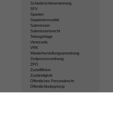
Schiedsrichterernennung
SFV
Spanien
Staatenimmunität
Submission
Submissionsrecht
Teilungsklage
Venezuela
VRK
Wiederherstellungsanordnung
Zivilprozessordnung
ZPO
Zustellfiktion
Zuständigkeit
Öffentliches Personalrecht
Öffentlichkeitsprinzip