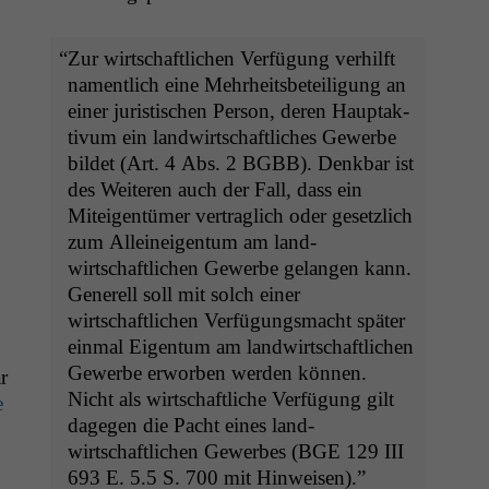
“
Zur wirtschaftlichen Ver­fü­gung ver­hil­ft
namentlich eine Mehrheits­beteili­gung an
ein­er juris­tis­chen Per­son, deren Haup­tak­
tivum ein land­wirtschaftlich­es Gewerbe
bildet (Art. 4 Abs. 2
BGBB
). Denkbar ist
des Weit­eren auch der Fall, dass ein
Miteigen­tümer ver­traglich oder geset­zlich
zum Alleineigen­tum am land­
wirtschaftlichen Gewerbe gelan­gen kann.
Generell soll mit solch ein­er
wirtschaftlichen Ver­fü­gungs­macht später
ein­mal Eigen­tum am land­wirtschaftlichen
Gewerbe erwor­ben wer­den kön­nen.
r
Nicht als wirtschaftliche Ver­fü­gung gilt
e
dage­gen die Pacht eines land­
wirtschaftlichen Gewerbes (
BGE
129
III
693 E. 5.5 S. 700 mit Hinweisen).”