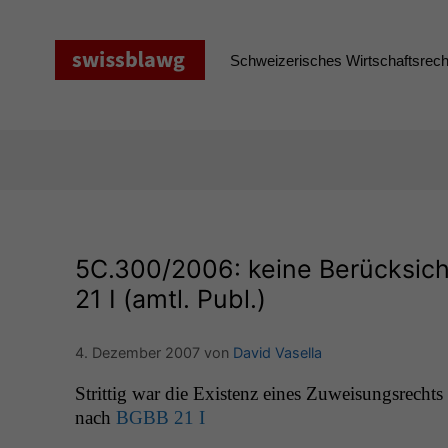
Zum
Inhalt
springen
Schweizerisches Wirtschaftsrecht
5C
.300/2006: keine Berücksic
21 I (amtl. Publ.)
4. Dezember 2007
von
David Vasella
Strit­tig war die Exis­tenz eines Zuweisungsrechts
nach
BGBB
21 I