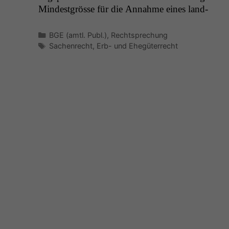
Min­dest­grösse für die Annahme eines land­
Kategorien
BGE (amtl. Publ.)
,
Rechtsprechung
Schlagwörter
Sachenrecht
,
Erb- und Ehegüterrecht