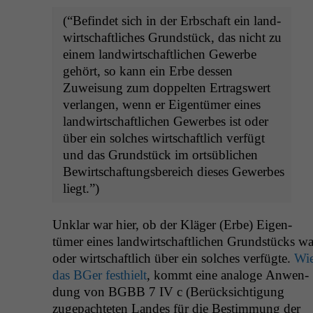
(“Befind­et sich in der Erb­schaft ein land­
wirtschaftlich­es Grund­stück, das nicht zu
einem land­wirtschaftlichen Gewerbe
gehört, so kann ein Erbe dessen
Zuweisung zum dop­pel­ten Ertragswert
ver­lan­gen, wenn er Eigen­tümer eines
land­wirtschaftlichen Gewerbes ist oder
über ein solch­es wirtschaftlich ver­fügt
und das Grund­stück im ort­süblichen
Bewirtschaf­tungs­bere­ich dieses Gewerbes
liegt.”)
Unklar war hier, ob der Kläger (Erbe) Eigen­
tümer eines land­wirtschaftlichen Grund­stücks wa
oder wirtschaftlich über ein solch­es ver­fügte.
Wi
das BGer fes­thielt
, kommt eine analoge Anwen­
dung von
BGBB
7
IV
c (Berück­sich­ti­gung
zugepachteten Lan­des für die Bes­tim­mung der