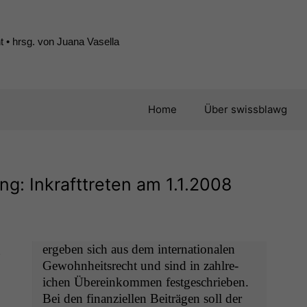
 • hrsg. von Juana Vasella
Home
Über swissblawg
g: Inkrafttreten am 1.1.2008
g
ergeben sich aus dem inter­na­tionalen
Gewohn­heit­srecht und sind in zahlre­
ichen Übereinkom­men fest­geschrieben.
Bei den finanziellen Beiträ­gen soll der