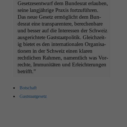
Geset­ze­sen­twurf dem Bun­desrat erlauben,
seine langjährige Prax­is fortzuführen.
Das neue Gesetz ermöglicht dem Bun­
desrat eine trans­par­entere, berechen­bare
und bess­er auf die Inter­essen der Schweiz
aus­gerichtete Gast­staat­poli­tik. Gle­ichzeit­
ig bietet es den inter­na­tionalen Organ­i­sa­
tio­nen in der Schweiz einen klaren
rechtlichen Rah­men, namentlich was Vor­
rechte, Immu­nitäten und Erle­ichterun­gen
betrifft.”
Botschaft
Gast­staat­ge­setz