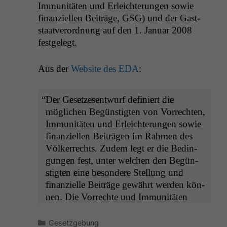
Immu­nitäten und Erle­ichterun­gen sowie
finanziellen Beiträge,
GSG
) und der Gast­
staatverord­nung auf den 1. Jan­u­ar 2008
festgelegt.
Aus der
Web­site des
EDA
:
“
Der Geset­ze­sen­twurf definiert die
möglichen Begün­stigten von Vor­recht­en,
Immu­nitäten und Erle­ichterun­gen sowie
finanziellen Beiträ­gen im Rah­men des
Völk­er­rechts. Zudem legt er die Bedin­
gun­gen fest, unter welchen den Begün­
stigten eine beson­dere Stel­lung und
finanzielle Beiträge gewährt wer­den kön­
nen. Die Vor­rechte und Immu­nitäten
Kategorien
Gesetzgebung