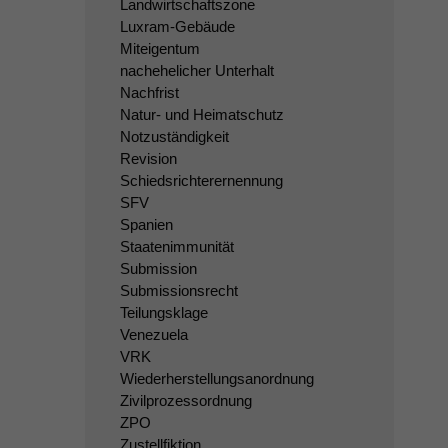
Landwirtschaftszone
Luxram-Gebäude
Miteigentum
nachehelicher Unterhalt
Nachfrist
Natur- und Heimatschutz
Notzuständigkeit
Revision
Schiedsrichterernennung
SFV
Spanien
Staatenimmunität
Submission
Submissionsrecht
Teilungsklage
Venezuela
VRK
Wiederherstellungsanordnung
Zivilprozessordnung
ZPO
Zustellfiktion