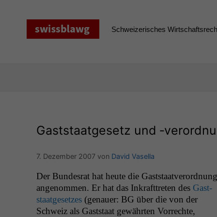
Zum
Inhalt
springen
Schweizerisches Wirtschaftsrecht
Gaststaatgesetz und ‑verordnun
7. Dezember 2007
von
David Vasella
Der Bun­desrat hat heute die Gast­staatverord­nun
angenom­men. Er hat das Inkraft­treten des
Gast­
staat­ge­set­zes
(genauer:
BG
über die von der
Schweiz als Gast­staat gewährten Vor­rechte,