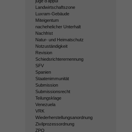
juge d'appui
Landwirtschaftszone
Luxram-Gebäude
Miteigentum
nachehelicher Unterhalt
Nachfrist
Natur- und Heimatschutz
Notzuständigkeit
Revision
Schiedsrichterernennung
SFV
Spanien
Staatenimmunität
Submission
Submissionsrecht
Teilungsklage
Venezuela
VRK
Wiederherstellungsanordnung
Zivilprozessordnung
ZPO