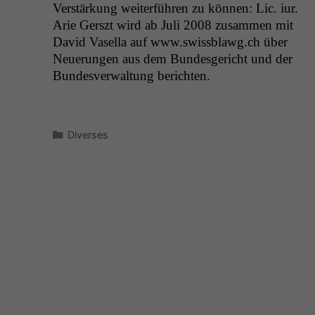
Ver­stärkung weit­er­führen zu kön­nen: Lic. iur.
Arie Ger­szt wird ab Juli 2008 zusam­men mit
David Vasel­la auf www.swissblawg.ch über
Neuerun­gen aus dem Bun­des­gericht und der
Bun­desver­wal­tung berichten.
Kategorien
Diverses