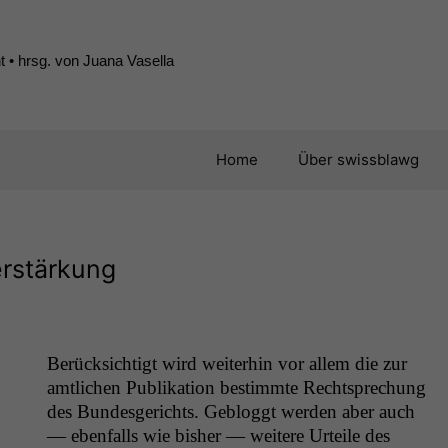
 • hrsg. von Juana Vasella
Home
Über swissblawg
erstärkung
Berück­sichtigt wird weit­er­hin vor allem die zur
amtlichen Pub­lika­tion bes­timmte Recht­sprechung
des Bun­des­gerichts. Geblog­gt wer­den aber auch
— eben­falls wie bish­er — weit­ere Urteile des