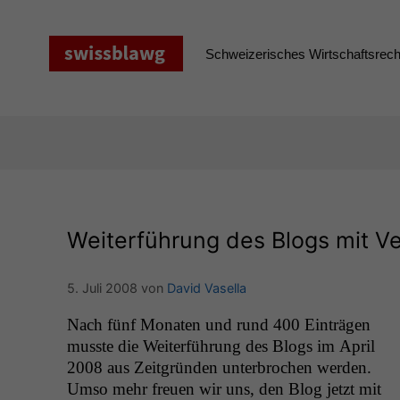
Zum
Inhalt
springen
Schweizerisches Wirtschaftsrecht
Weiterführung des Blogs mit V
5. Juli 2008
von
David Vasella
Nach fünf Monat­en und rund 400 Ein­trä­gen
musste die Weit­er­führung des Blogs im April
2008 aus Zeit­grün­den unter­brochen wer­den.
Umso mehr freuen wir uns, den Blog jet­zt mit