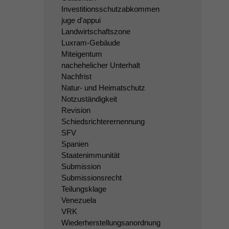
Investitionsschutzabkommen
juge d'appui
Landwirtschaftszone
Luxram-Gebäude
Miteigentum
nachehelicher Unterhalt
Nachfrist
Natur- und Heimatschutz
Notzuständigkeit
Revision
Schiedsrichterernennung
SFV
Spanien
Staatenimmunität
Submission
Submissionsrecht
Teilungsklage
Venezuela
VRK
Wiederherstellungsanordnung