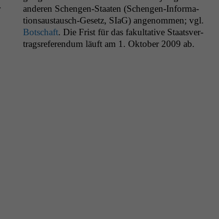
r
­
tion­saus­tausch-Gesetz, SIaG) angenom­men; vgl.
Botschaft
. Die Frist für das fakul­ta­tive Staatsver­
tragsref­er­en­dum läuft am 1. Okto­ber 2009 ab.