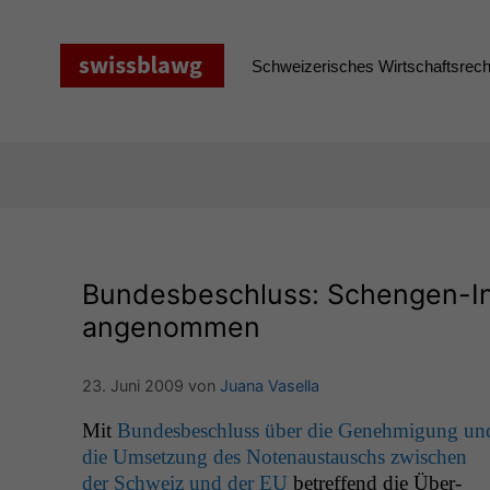
Zum
Inhalt
springen
Schweizerisches Wirtschaftsrecht
Bundesbeschluss: Schengen-In
angenommen
23. Juni 2009
von
Juana Vasella
Mit
Bun­des­beschluss über die Genehmi­gung un
die Umset­zung des Note­naus­tauschs zwis­chen
der Schweiz und der
EU
betr­e­f­fend die Über­