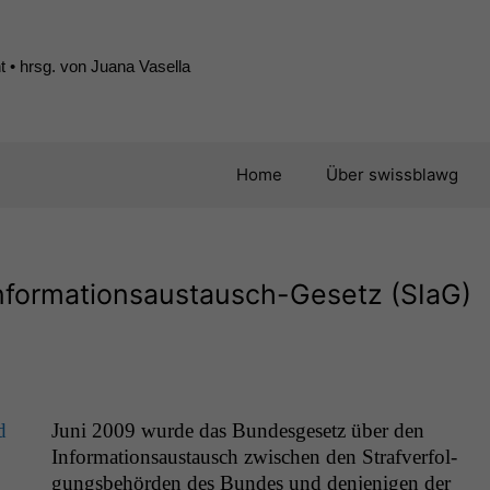
 • hrsg. von Juana Vasella
Home
Über swissblawg
formationsaustausch-Gesetz (SIaG)
d
Juni 2009 wurde das Bun­des­ge­setz über den
Infor­ma­tion­saus­tausch zwis­chen den Strafver­fol­
gungs­be­hör­den des Bun­des und den­jeni­gen der