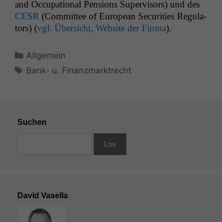
and Occu­pa­tion­al Pen­sions Super­vi­sors) und des
CESR
(Com­mit­tee of Euro­pean Secu­ri­ties Reg­u­la­
tors) (
vgl. Über­sicht, Web­site der Fin­ma
).
Kategorien
Allgemein
Schlagwörter
Bank- u. Finanzmarktrecht
Suchen
David Vasella