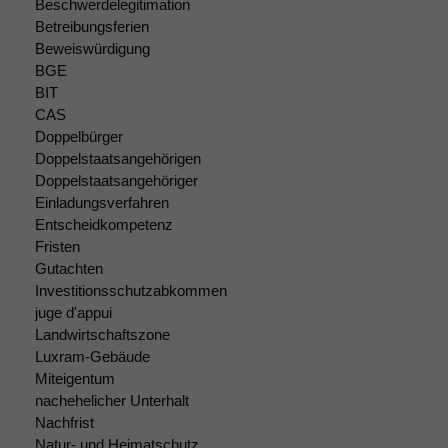
Beschwerdelegitimation
Betreibungsferien
Beweiswürdigung
BGE
BIT
CAS
Doppelbürger
Doppelstaatsangehörigen
Doppelstaatsangehöriger
Einladungsverfahren
Entscheidkompetenz
Fristen
Gutachten
Investitionsschutzabkommen
juge d'appui
Landwirtschaftszone
Notwendige
Luxram-Gebäude
Cookies
Miteigentum
Diese
nachehelicher Unterhalt
Cookies sind
Nachfrist
nicht
optional, es
Natur- und Heimatschutz