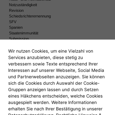
braucht sie,
Notzuständigkeit
damit die
Revision
Website
Schiedsrichterernennung
korrekt
SFV
angezeigt
Spanien
werden kann.
Staatenimmunität
Submission
Submissionsrecht
Statistiken
Teilungsklage
Wir nutzen Cookies, um eine Vielzahl von
Um unsere
Venezuela
Services anzubieten, diese stetig zu
Website zu
VRK
verbessern,
verbessern sowie Texte entsprechend Ihrer
Wiederherstellungsanordnung
zeichnen
Interessen auf unserer Webseite, Social Media
Zivilprozessordnung
wir
und Partnerwebseiten anzuzeigen. Sie können
anonyme
ZPO
sich die Cookies durch Auswahl der Cookie-
statistische
Zustellfiktion
Daten auf.
Gruppen anzeigen lassen und durch Setzen
Zuständigkeit
Öffentliches Personalrecht
eines Häkchens entscheiden, welche Cookies
Öffentlichkeitsprinzip
ausgespielt werden. Weitere Informationen
Funktionalität
erhalten Sie nach Ihrer Bestätigung in unserer
Einige