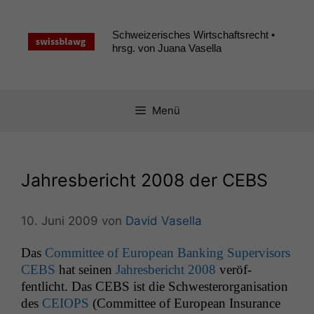
Zum
Inhalt
Schweizerisches Wirtschaftsrecht •
springen
hrsg. von Juana Vasella
Menü
Jahresbericht 2008 der
CEBS
10. Juni 2009
von
David Vasella
Das
Com­mit­tee of Euro­pean Bank­ing Super­vi­sors
CEBS
hat seinen
Jahres­bericht 2008
veröf­
fentlicht. Das
CEBS
ist die Schwes­t­eror­gan­i­sa­tion
des
CEIOPS
(Com­mit­tee of Euro­pean Insur­ance