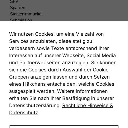
zeichnen
SFV
wir
Spanien
anonyme
Staatenimmunität
statistische
Submission
Daten auf.
Submissionsrecht
Teilungsklage
Wir nutzen Cookies, um eine Vielzahl von
Venezuela
Services anzubieten, diese stetig zu
Funktionalität
VRK
verbessern sowie Texte entsprechend Ihrer
Einige
Wiederherstellungsanordnung
Funktionen auf
Interessen auf unserer Webseite, Social Media
Zivilprozessordnung
dieser Website
und Partnerwebseiten anzuzeigen. Sie können
ZPO
sind optional.
sich die Cookies durch Auswahl der Cookie-
Zustellfiktion
Wenn Sie
Gruppen anzeigen lassen und durch Setzen
Zuständigkeit
diese Option
deaktivieren,
Öffentliches Personalrecht
eines Häkchens entscheiden, welche Cookies
kann die
Öffentlichkeitsprinzip
ausgespielt werden. Weitere Informationen
Website nicht
erhalten Sie nach Ihrer Bestätigung in unserer
zu 100%
Datenschutzerklärung.
Rechtliche Hinweise &
funktionieren.
Datenschutz
Marketing