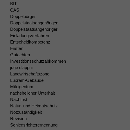
BIT
CAS
Doppelbürger
Notwendige
Doppelstaatsangehörigen
Cookies
Doppelstaatsangehöriger
Diese
Einladungsverfahren
Cookies sind
Entscheidkompetenz
nicht
Fristen
optional, es
Gutachten
braucht sie,
Investitionsschutzabkommen
damit die
juge d'appui
Website
Landwirtschaftszone
korrekt
Luxram-Gebäude
angezeigt
Miteigentum
werden kann.
nachehelicher Unterhalt
Nachfrist
Natur- und Heimatschutz
Statistiken
Notzuständigkeit
Um unsere
Website zu
Revision
verbessern,
Schiedsrichterernennung