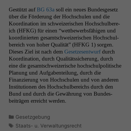
Gestützt auf
BG
63a
soll ein neues Bun­des­ge­setz
über die Förderung der Hochschulen und die
Koor­di­na­tion im schweiz­erischen Hochschul­bere­
ich (
HFKG
) für einen “wet­tbe­werb­s­fähi­gen und
koor­dinierten gesamtschweiz­erischen Hochschul­
bere­ich von hoher Qual­ität” (
HFKG
1) sor­gen.
Dieses Ziel ist nach dem
Geset­ze­sen­twurf
durch
Koor­di­na­tion, durch Qual­itätssicherung, durch
eine die gesamtschweiz­erische hochschulpoli­tis­che
Pla­nung und Auf­gaben­teilung, durch die
Finanzierung von Hochschulen und von anderen
Insti­tu­tio­nen des Hochschul­bere­ichs durch den
Bund und durch die Gewährung von Bun­des­
beiträ­gen erre­icht werden.
Kategorien
Gesetzgebung
Schlagwörter
Staats- u. Verwaltungsrecht