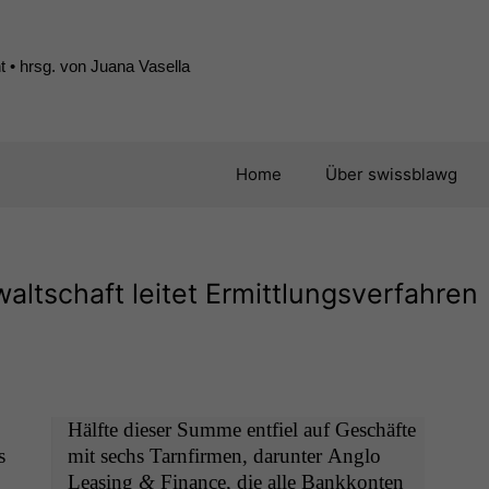
 • hrsg. von Juana Vasella
Home
Über swissblawg
altschaft leitet Ermittlungsverfahren
Hälfte dieser Summe ent­fiel auf Geschäfte
s
mit sechs Tarn­fir­men, darunter Anglo
Leas­ing
&
Finance, die alle Bankkon­ten