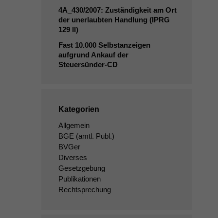
4A_430
/2007: Zuständigkeit am Ort
der unerlaubten Handlung (
IPRG
129
II
)
Fast 10.000 Selbstanzeigen
aufgrund Ankauf der
Steuersünder-CD
Kategorien
Allgemein
BGE
(amtl. Publ.)
BVGer
Diverses
Gesetzgebung
Publikationen
Rechtsprechung