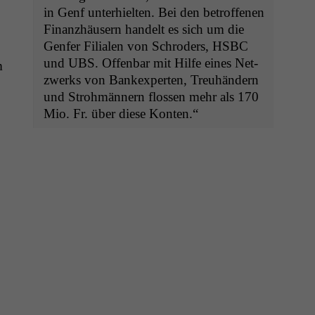
in Genf unter­hiel­ten. Bei den betrof­fe­nen
Finanzhäusern han­delt es sich um die
Gen­fer Fil­ialen von Schroders,
HSBC
und
UBS
. Offen­bar mit Hil­fe eines Net­
m
zw­erks von Bankex­perten, Treuhän­dern
und Strohmän­nern flossen mehr als 170
Mio. Fr. über diese Konten.“