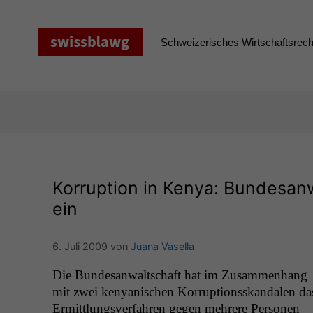
Zum
Inhalt
springen
Schweizerisches Wirtschaftsrecht
Korruption in Kenya: Bundesanw
ein
6. Juli 2009
von
Juana Vasella
Die Bun­de­san­waltschaft hat im Zusam­men­hang
mit zwei kenyanis­chen Kor­rup­tion­sskan­dalen da
Ermit­tlungsver­fahren gegen mehrere Per­so­n­en