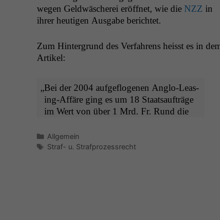
wegen Geld­wäscherei eröffnet, wie die
NZZ
in
ihrer heuti­gen Aus­gabe berichtet.
Zum Hin­ter­grund des Ver­fahrens heisst es in de
Artikel:
„
Bei der 2004 aufge­flo­ge­nen Anglo-Leas­
ing-Affäre ging es um 18 Staat­saufträge
im Wert von über 1 Mrd. Fr. Rund die
Kategorien
Allgemein
Schlagwörter
Straf- u. Strafprozessrecht