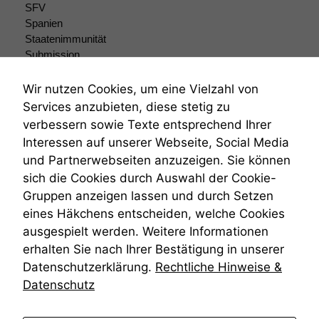
zeichnen
SFV
wir
Spanien
anonyme
Staatenimmunität
statistische
Submission
Daten auf.
Submissionsrecht
Teilungsklage
Wir nutzen Cookies, um eine Vielzahl von
Venezuela
Services anzubieten, diese stetig zu
Funktionalität
VRK
Einige
verbessern sowie Texte entsprechend Ihrer
Wiederherstellungsanordnung
Funktionen auf
Interessen auf unserer Webseite, Social Media
Zivilprozessordnung
dieser Website
und Partnerwebseiten anzuzeigen. Sie können
ZPO
sind optional.
sich die Cookies durch Auswahl der Cookie-
Wenn Sie
Zustellfiktion
diese Option
Gruppen anzeigen lassen und durch Setzen
Zuständigkeit
deaktivieren,
Öffentliches Personalrecht
eines Häkchens entscheiden, welche Cookies
kann die
Öffentlichkeitsprinzip
ausgespielt werden. Weitere Informationen
Website nicht
erhalten Sie nach Ihrer Bestätigung in unserer
zu 100%
funktionieren.
Datenschutzerklärung.
Rechtliche Hinweise &
Datenschutz
Marketing