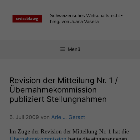
Zum
Inhalt
Schweizerisches Wirtschaftsrecht •
springen
hrsg. von Juana Vasella
Menü
Revision der Mitteilung Nr. 1 /
Übernahmekommission
publiziert Stellungnahmen
6. Juli 2009
von
Arie J. Gerszt
Im Zuge der Revi­sion der Mit­teilung Nr. 1 hat die
Über­nah­mekom­mis­sion
heute die einge­gan­genen