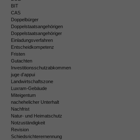
BIT
CAS
Doppelbürger
Notwendige
Doppelstaatsangehörigen
Cookies
Doppelstaatsangehöriger
Diese
Einladungsverfahren
Cookies sind
Entscheidkompetenz
nicht
Fristen
optional, es
Gutachten
braucht sie,
Investitionsschutzabkommen
damit die
juge d'appui
Website
Landwirtschaftszone
korrekt
angezeigt
Luxram-Gebäude
werden kann.
Miteigentum
nachehelicher Unterhalt
Nachfrist
Statistiken
Natur- und Heimatschutz
Um unsere
Notzuständigkeit
Website zu
Revision
verbessern,
Schiedsrichterernennung