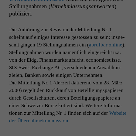
Stel­lung­nah­men (
Vernehm­las­sungsant­worten
)
pub­liziert.
Die Anhörung zur Revi­sion der Mit­teilung Nr. 1
scheint auf einiges Inter­esse gestossen zu sein; ins­ge­
samt gin­gen 19 Stel­lung­nah­men ein (
abruf­bar online
).
Stel­lung­nah­men wur­den namentlich ein­gere­icht u.a.
von der Eidg. Finanz­mark­tauf­sicht, economiesu­isse,
SIX
Swiss Exchange
AG
, ver­schiede­nen Anwaltkan­
zleien, Banken sowie eini­gen Unternehmen.
Die Mit­teilung Nr. 1 (derzeit datierend vom 28. März
2000) regelt den Rück­kauf von Beteili­gungspa­pieren
durch Gesellschaften, deren Beteili­gungspa­piere an
ein­er Schweiz­er Börse kotiert sind. Weit­ere Infor­ma­
tio­nen zur Mit­teilung Nr. 1 find­en sich auf der
Web­site
der Übernahmekommission