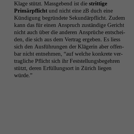
Klage stützt. Mass­gebend ist die
strit­tige
Primärpflicht
und nicht eine zB duch eine
Kündi­gung begrün­dete Sekundärpflicht. Zudem
kann das für einen Anspruch zuständi­ge Gericht
nicht auch über die anderen Ansprüche entschei­
den, die sich aus dem Ver­trag ergeben. Es liess
sich den Aus­führun­gen der Klägerin aber offen­
bar nicht ent­nehmen, “auf welche konkrete ver­
tragliche Pflicht sich ihr Fest­stel­lungs­begehren
stützt, deren Erfül­lung­sort in Zürich liegen
würde.”