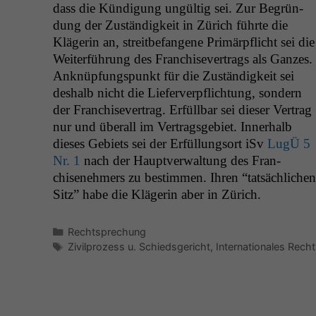
dass die Kündi­gung ungültig sei. Zur Begrün­
dung der Zuständigkeit in Zürich führte die
Klägerin an, stre­it­be­fan­gene Primärpflicht sei die
Weit­er­führung des Fran­chi­sev­er­trags als Ganzes.
Anknüp­fungspunkt für die Zuständigkeit sei
deshalb nicht die Liefer­verpflich­tung, son­dern
der Fran­chi­sev­er­trag. Erfüll­bar sei dieser Ver­trag
nur und über­all im Ver­trags­ge­bi­et. Inner­halb
dieses Gebi­ets sei der Erfül­lung­sort iSv
LugÜ 5
Nr. 1
nach der Hauptver­wal­tung des Fran­
chisenehmers zu bes­tim­men. Ihren “tat­säch­lichen
Sitz” habe die Klägerin aber in Zürich.
Kategorien
Rechtsprechung
Schlagwörter
Zivilprozess u. Schiedsgericht
,
Internationales Recht