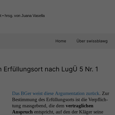
 • hrsg. von Juana Vasella
Home
Über swissblawg
 Erfüllungsort nach LugÜ 5 Nr. 1
Das BGer weist diese Argu­men­ta­tion zurück
. Zur
Bes­tim­mung des Erfül­lung­sorts ist die Verpflich­
tung mass­gebend, die dem
ver­traglichen
Anspruch
entspricht, auf den der Kläger seine