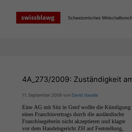
Zum
Inhalt
springen
Schweizerisches Wirtschaftsrecht
4A_273
/2009: Zuständigkeit am
11. September 2009
von
David Vasella
Eine
AG
mit Sitz in Genf wollte die Kündi­gung
eines Fran­chisver­trags durch die aus­ländis­che
Fran­chisege­berin nicht akzep­tieren und klagte
vor dem Han­dels­gericht
ZH
auf Fest­stel­lung,