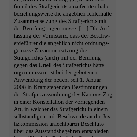
furteil des Strafgerichts anzufecht­en habe
beziehungsweise die ange­blich fehler­hafte
Zusam­menset­zung des Strafgerichts mit
der Beru­fung rügen müsse. […] Die Auf­
fas­sung der Vorin­stanz, dass der Beschw­
erde­führer die ange­blich nicht ord­nungs­
gemässe Zusam­menset­zung des
Strafgerichts (auch) mit der Beru­fung
gegen das Urteil des Strafgerichts hätte
rügen müssen, ist bei der gebote­nen
Anwen­dung der neuen, seit 1. Jan­u­ar
2008 in Kraft ste­hen­den Bes­tim­mungen
der Straf­prozes­sor­d­nung des Kan­tons Zug
in ein­er Kon­stel­la­tion der vor­liegen­den
Art, in welch­er das Strafgericht in einem
selb­ständi­gen, mit Beschw­erde an die Jus­
tizkom­mis­sion anfecht­baren Beschluss
über das Aus­stands­begehren entsch­ieden