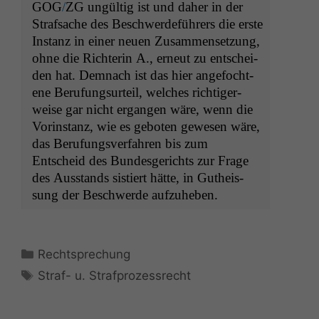
GOG
/
ZG
ungültig ist und daher in der
diese Option
Straf­sache des Beschw­erde­führers die erste
deaktivieren,
kann die
Instanz in ein­er neuen Zusam­menset­zung,
Website nicht
ohne die Rich­terin A., erneut zu entschei­
zu 100%
den hat. Dem­nach ist das hier ange­focht­
funktionieren.
ene Beru­fung­surteil, welch­es richtiger­
weise gar nicht ergan­gen wäre, wenn die
Vorin­stanz, wie es geboten gewe­sen wäre,
Marketing
das Beru­fungsver­fahren bis zum
Wir speichern
anonyme Daten ab,
Entscheid des Bun­des­gerichts zur Frage
um interne
des Aus­stands sistiert hätte, in Gutheis­
marketingtechnische
sung der Beschw­erde aufzuheben.
Auswertungen
durchführen zu
können. Diese helfen
uns, unsere Website
Kategorien
Rechtsprechung
zu verbessern.
Schlagwörter
Straf- u. Strafprozessrecht