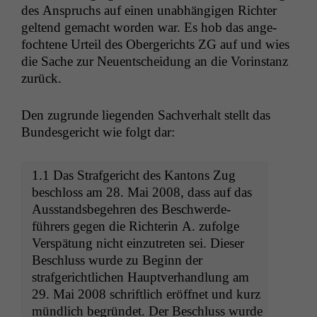
des Anspruchs auf einen unab­hängi­gen Richter
gel­tend gemacht wor­den war. Es hob das ange­
focht­ene Urteil des Oberg­erichts
ZG
auf und wies
die Sache zur Neuentschei­dung an die Vorin­stanz
zurück.
Den zugrunde liegen­den Sachver­halt stellt das
Bun­des­gericht wie fol­gt dar:
1.1 Das Strafgericht des Kan­tons Zug
beschloss am 28. Mai 2008, dass auf das
Aus­stands­begehren des Beschw­erde­
führers gegen die Rich­terin A. zufolge
Ver­spä­tung nicht einzutreten sei. Dieser
Beschluss wurde zu Beginn der
strafgerichtlichen Hauptver­hand­lung am
29. Mai 2008 schriftlich eröffnet und kurz
mündlich begrün­det. Der Beschluss wurde