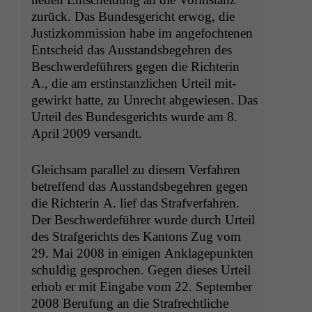
zurück. Das Bun­des­gericht erwog, die
Jus­tizkom­mis­sion habe im ange­focht­e­nen
Entscheid das Aus­stands­begehren des
Beschw­erde­führers gegen die Rich­terin
A., die am erstin­stan­zlichen Urteil mit­
gewirkt hat­te, zu Unrecht abgewiesen. Das
Urteil des Bun­des­gerichts wurde am 8.
April 2009 versandt.
Gle­ich­sam par­al­lel zu diesem Ver­fahren
betr­e­f­fend das Aus­stands­begehren gegen
die Rich­terin A. lief das Strafver­fahren.
Der Beschw­erde­führer wurde durch Urteil
des Strafgerichts des Kan­tons Zug vom
29. Mai 2008 in eini­gen Anklagepunk­ten
schuldig gesprochen. Gegen dieses Urteil
erhob er mit Eingabe vom 22. Sep­tem­ber
2008 Beru­fung an die Strafrechtliche