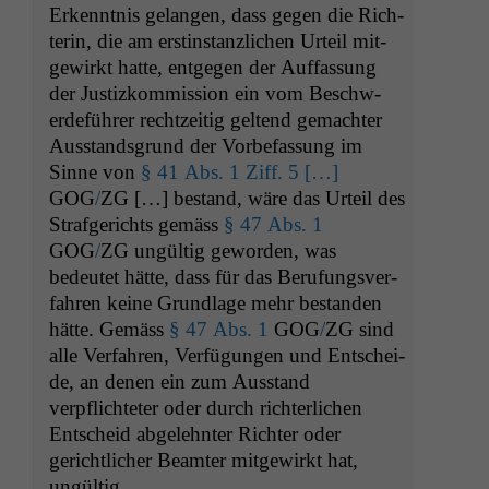
Erken­nt­nis gelan­gen, dass gegen die Rich­
terin, die am erstin­stan­zlichen Urteil mit­
gewirkt hat­te, ent­ge­gen der Auf­fas­sung
der Jus­tizkom­mis­sion ein vom Beschw­
erde­führer rechtzeit­ig gel­tend gemachter
Aus­stands­grund der Vor­be­fas­sung im
Sinne von
§ 41 Abs. 1 Ziff. 5 […]
GOG
/
ZG
[…] bestand, wäre das Urteil des
Strafgerichts gemäss
§ 47 Abs. 1
GOG
/
ZG
ungültig gewor­den, was
bedeutet hätte, dass für das Beru­fungsver­
Notwendige
fahren keine Grund­lage mehr bestanden
Cookies
hätte. Gemäss
§ 47 Abs. 1
GOG
/
ZG
sind
Diese
alle Ver­fahren, Ver­fü­gun­gen und Entschei­
Cookies sind
de, an denen ein zum Aus­stand
nicht
optional, es
verpflichteter oder durch richter­lichen
braucht sie,
Entscheid abgelehn­ter Richter oder
damit die
gerichtlich­er Beamter mit­gewirkt hat,
Website
ungültig.