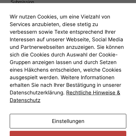
Submission
Submissionsrecht
Teilungsklage
Wir nutzen Cookies, um eine Vielzahl von
Venezuela
Services anzubieten, diese stetig zu
VRK
verbessern sowie Texte entsprechend Ihrer
Wiederherstellungsanordnung
Interessen auf unserer Webseite, Social Media
Zivilprozessordnung
und Partnerwebseiten anzuzeigen. Sie können
ZPO
sich die Cookies durch Auswahl der Cookie-
Zustellfiktion
Gruppen anzeigen lassen und durch Setzen
Zuständigkeit
Öffentliches Personalrecht
eines Häkchens entscheiden, welche Cookies
Öffentlichkeitsprinzip
ausgespielt werden. Weitere Informationen
erhalten Sie nach Ihrer Bestätigung in unserer
Datenschutzerklärung.
Rechtliche Hinweise &
Datenschutz
anmelden
Einstellungen