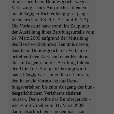
Straf­sachen beim Bun­des­gericht wegen
Ver­let­zung seines Anspruchs auf einen
unab­hängi­gen Richter hängig sei (ange­
focht­enes Urteil S. 8 E. 3.1 und E. 3.2).
Die Vorin­stanz hat­te somit im Zeit­punkt
der Aus­fäl­lung ihres Beru­fung­surteils vom
24. März 2009 auf­grund der Mit­teilung
des Beschw­erde­führers Ken­nt­nis davon,
dass beim Bun­des­gericht ein Ver­fahren
betr­e­f­fend den Aus­stand ein­er Rich­terin,
die am Gegen­stand der Beru­fung bilden­
den Urteil des Strafgerichts mit­gewirkt
hat­te, hängig war. Unter diesen Umstän­
den hätte die Vorin­stanz das Beru­
fungsver­fahren bis zum Aus­gang des bun­
des­gerichtlichen Ver­fahrens sistieren
müssen. Denn sollte das Bun­des­gericht –
wie es mit Urteil vom 31. März 2009
dann tat­säch­lich entsch­ieden hat – zur