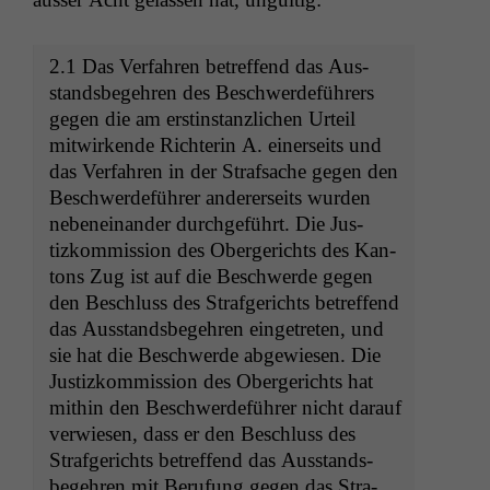
2.1 Das Ver­fahren betr­e­f­fend das Aus­
stands­begehren des Beschw­erde­führers
gegen die am erstin­stan­zlichen Urteil
mitwirk­ende Rich­terin A. ein­er­seits und
das Ver­fahren in der Straf­sache gegen den
Beschw­erde­führer ander­er­seits wur­den
nebeneinan­der durchge­führt. Die Jus­
tizkom­mis­sion des Oberg­erichts des Kan­
tons Zug ist auf die Beschw­erde gegen
den Beschluss des Strafgerichts betr­e­f­fend
das Aus­stands­begehren einge­treten, und
sie hat die Beschw­erde abgewiesen. Die
Jus­tizkom­mis­sion des Oberg­erichts hat
mithin den Beschw­erde­führer nicht darauf
ver­wiesen, dass er den Beschluss des
Strafgerichts betr­e­f­fend das Aus­stands­
begehren mit Beru­fung gegen das Stra­