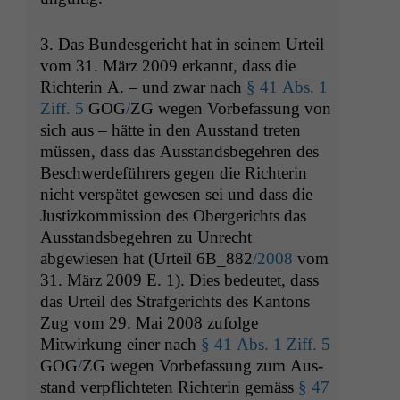
korrekt
angezeigt
werden kann.
3. Das Bun­des­gericht hat in seinem Urteil
vom 31. März 2009 erkan­nt, dass die
Rich­terin A. – und zwar nach
§ 41 Abs. 1
Statistiken
Ziff. 5
GOG
/
ZG
wegen Vor­be­fas­sung von
Um unsere
sich aus – hätte in den Aus­stand treten
Website zu
müssen, dass das Aus­stands­begehren des
verbessern,
Beschw­erde­führers gegen die Rich­terin
zeichnen
wir
nicht ver­spätet gewe­sen sei und dass die
anonyme
Jus­tizkom­mis­sion des Oberg­erichts das
statistische
Aus­stands­begehren zu Unrecht
Daten auf.
abgewiesen hat (Urteil
6B_882
/2008
vom
31. März 2009 E. 1). Dies bedeutet, dass
das Urteil des Strafgerichts des Kan­tons
Funktionalität
Zug vom 29. Mai 2008 zufolge
Einige
Funktionen auf
Mitwirkung ein­er nach
§ 41 Abs. 1 Ziff. 5
dieser Website
GOG
/
ZG
wegen Vor­be­fas­sung zum Aus­
sind optional.
stand verpflichteten Rich­terin gemäss
§ 47
Wenn Sie