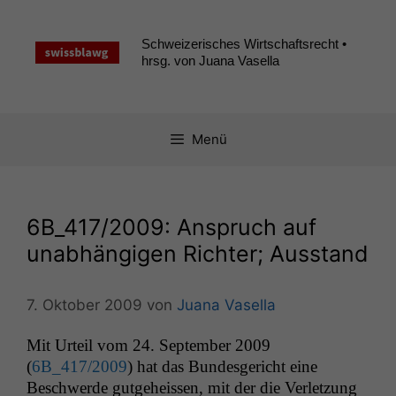
Zum
Inhalt
Schweizerisches Wirtschaftsrecht •
springen
hrsg. von Juana Vasella
Menü
6B_417
/2009: Anspruch auf
unabhängigen Richter; Ausstand
7. Oktober 2009
von
Juana Vasella
Mit Urteil vom 24. Sep­tem­ber 2009
(
6B_417
/2009
) hat das Bun­des­gericht eine
Beschw­erde gut­ge­heis­sen, mit der die Ver­let­zung