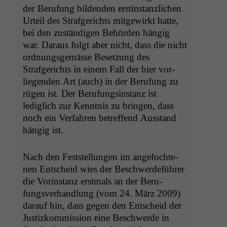
der Beru­fung bilden­den erstin­stan­zlichen
Urteil des Strafgerichts mit­gewirkt hat­te,
bei den zuständi­gen Behör­den hängig
war. Daraus fol­gt aber nicht, dass die nicht
ord­nungs­gemässe Beset­zung des
Strafgerichts in einem Fall der hier vor­
liegen­den Art (auch) in der Beru­fung zu
rügen ist. Der Beru­fungsin­stanz ist
lediglich zur Ken­nt­nis zu brin­gen, dass
noch ein Ver­fahren betr­e­f­fend Aus­stand
hängig ist.
Nach den Fest­stel­lun­gen im ange­focht­e­
nen Entscheid wies der Beschw­erde­führer
die Vorin­stanz erst­mals an der Beru­
fungsver­hand­lung (vom 24. März 2009)
darauf hin, dass gegen den Entscheid der
Jus­tizkom­mis­sion eine Beschw­erde in