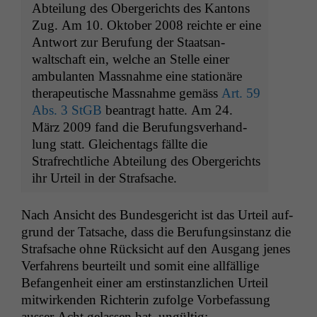
Abteilung des Oberg­erichts des Kan­tons
Zug. Am 10. Okto­ber 2008 reichte er eine
Antwort zur Beru­fung der Staat­san­
waltschaft ein, welche an Stelle ein­er
ambu­lanten Mass­nahme eine sta­tionäre
ther­a­peutis­che Mass­nahme gemäss
Art. 59
Abs. 3 StGB
beantragt hat­te. Am 24.
März 2009 fand die Beru­fungsver­hand­
lung statt. Gle­ichen­tags fällte die
Strafrechtliche Abteilung des Oberg­erichts
ihr Urteil in der Strafsache.
Nach Ansicht des Bun­des­gericht ist das Urteil auf­
grund der Tat­sache, dass die Beru­fungsin­stanz die
Straf­sache ohne Rück­sicht auf den Aus­gang jenes
Ver­fahrens beurteilt und somit eine allfäl­lige
Befan­gen­heit ein­er am erstin­stan­zlichen Urteil
mitwirk­enden Rich­terin zufolge Vor­be­fas­sung
auss­er Acht gelassen hat, ungültig: