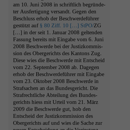
am 10. Juni 2008 in schriftlich begrün­de­
ter Aus­fer­ti­gung ver­sandt. Gegen den
Beschluss erhob der Beschw­erde­führer
gestützt auf
§ 80 Ziff. 10 […] StPO/
ZG
[…] in der seit 1. Jan­u­ar 2008 gel­tenden
Fas­sung bere­its mit Eingabe vom 6. Juni
2008 Beschw­erde bei der Jus­tizkom­mis­
sion des Oberg­erichts des Kan­tons Zug.
Diese wies die Beschw­erde mit Entscheid
vom 22. Sep­tem­ber 2008 ab. Dage­gen
erhob der Beschw­erde­führer mit Eingabe
vom 23. Okto­ber 2008 Beschw­erde in
Straf­sachen an das Bun­des­gericht. Die
Strafrechtliche Abteilung des Bun­des­
gerichts hiess mit Urteil vom 21. März
2009 die Beschw­erde gut, hob den
Entscheid der Jus­tizkom­mis­sion des
Oberg­erichts auf und wies die Sache zur
neuen Entschei­dung an die Vorin­stanz