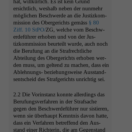
hat, willkür­lich. Es ist kein Grund
ersichtlich, weshalb neben der nun­mehr
möglichen Beschw­erde an die Jus­tizkom­
mis­sion des Oberg­erichts gemäss
§ 80
Ziff. 10 StPO/
ZG
, welche vom Beschw­
erde­führer erhoben und von der Jus­
tizkom­mis­sion beurteilt wurde, auch noch
die Beru­fung an die Strafrechtliche
Abteilung des Oberg­erichts erhoben wer­
den muss, um gel­tend zu machen, dass ein
Ablehnungs- beziehungsweise Aus­stand­
sentscheid des Strafgerichts unrichtig sei.
2.2 Die Vorin­stanz kon­nte allerd­ings das
Beru­fungsver­fahren in der Straf­sache
gegen den Beschw­erde­führer nur sistieren,
wenn sie über­haupt Ken­nt­nis davon hat­te,
dass ein Ver­fahren betr­e­f­fend den Aus­
stand ein­er Rich­terin, die am Gegen­stand