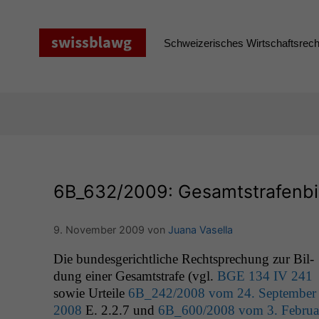
Zum
Inhalt
springen
Schweizerisches Wirtschaftsrecht
6B_632
/2009: Gesamtstrafenb
9. November 2009
von
Juana Vasella
Die bun­des­gerichtliche Recht­sprechung zur Bil­
dung ein­er Gesamt­strafe (vgl.
BGE
134
IV
241
sowie Urteile
6B_242
/2008 vom 24. Sep­tem­ber
2008
E. 2.2.7 und
6B_600
/2008 vom 3. Feb­ru­a