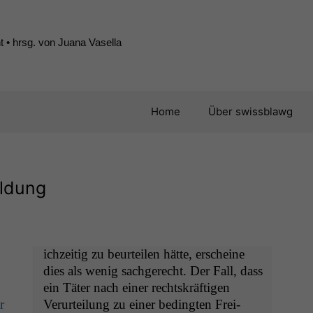
 • hrsg. von Juana Vasella
Home
Über swissblawg
ildung
ichzeit­ig zu beurteilen hätte, erscheine
dies als wenig sachgerecht. Der Fall, dass
ein Täter nach ein­er recht­skräfti­gen
r
Verurteilung zu ein­er bed­ingten Frei­