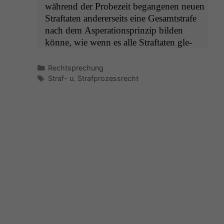
während der Probezeit began­genen neuen
Straftat­en ander­er­seits eine Gesamt­strafe
nach dem Asper­a­tionsprinzip bilden
könne, wie wenn es alle Straftat­en gle­
Kategorien
Rechtsprechung
Schlagwörter
Straf- u. Strafprozessrecht