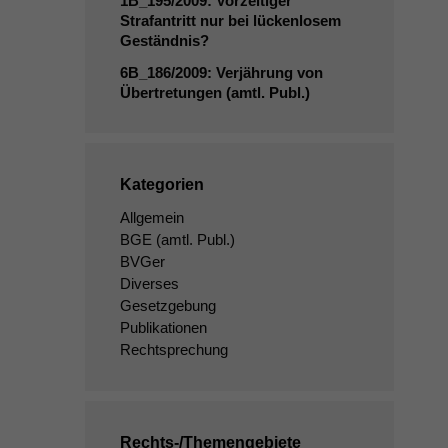
1B_195
/2009: Vorzeitiger
Strafantritt nur bei lückenlosem
Geständnis?
6B_186
/2009: Verjährung von
Übertretungen (amtl. Publ.)
Kategorien
Allgemein
BGE
(amtl. Publ.)
BVGer
Diverses
Gesetzgebung
Publikationen
Rechtsprechung
Rechts-/Themengebiete