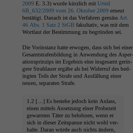
2009
E. 3.3) wurde kür­zlich mit
Urteil
6B_632
/2009 vom 26. Okto­ber 2009
erneut
bestätigt. Danach ist das Ver­fahren gemäss
Art.
46 Abs. 1 Satz 2 StGB
fakul­ta­tiv, was mit dem
Wort­laut der Bes­tim­mung zu begrün­den sei.
Die Vorin­stanz hat­te erwogen, dass sich bei ein­er
Gesamt­strafen­bil­dung in Anwen­dung des Asper
a­tionsprinzips im Ergeb­nis eine ins­ge­samt gerin­
gere Straf­dauer ergäbe als bei Wider­ruf des bed­
ingten Teils der Strafe und Aus­fäl­lung ein­er
neuen, sep­a­rat­en Strafe.
1.2 […] Es beste­he jedoch kein Anlass,
einen mit­tels Anset­zung ein­er Probezeit
gewarn­ten Täter zu belohnen, wenn er
sich in dieser Zeitspanne nicht wohl ver­
halte. Daran würde auch nichts ändern,