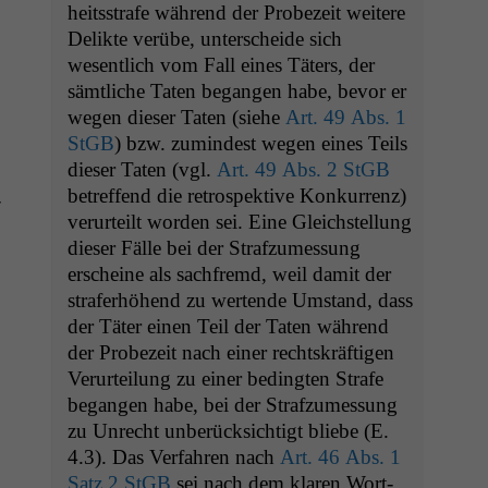
heitsstrafe während der Probezeit weit­ere
Delik­te verübe, unter­schei­de sich
wesentlich vom Fall eines Täters, der
sämtliche Tat­en began­gen habe, bevor er
wegen dieser Tat­en (siehe
Art. 49 Abs. 1
StGB
) bzw. zumin­d­est wegen eines Teils
dieser Tat­en (vgl.
Art. 49 Abs. 2 StGB
betr­e­f­fend die ret­ro­spek­tive Konkur­renz)
­
verurteilt wor­den sei. Eine Gle­ich­stel­lung
dieser Fälle bei der Strafzumes­sung
erscheine als sach­fremd, weil damit der
strafer­höhend zu wer­tende Umstand, dass
der Täter einen Teil der Tat­en während
der Probezeit nach ein­er recht­skräfti­gen
Verurteilung zu ein­er bed­ingten Strafe
began­gen habe, bei der Strafzumes­sung
zu Unrecht unberück­sichtigt bliebe (E.
4.3). Das Ver­fahren nach
Art. 46 Abs. 1
Satz 2 StGB
sei nach dem klaren Wort­