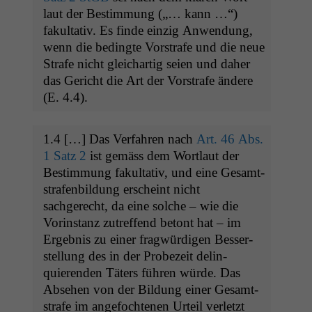
laut der Bes­tim­mung („… kann …“)
fakul­ta­tiv. Es finde einzig Anwen­dung,
wenn die bed­ingte Vorstrafe und die neue
Strafe nicht gle­ichar­tig seien und daher
das Gericht die Art der Vorstrafe ändere
(E. 4.4).
1.4 […] Das Ver­fahren nach
Art. 46 Abs.
1 Satz 2
ist gemäss dem Wort­laut der
Bes­tim­mung fakul­ta­tiv, und eine Gesamt­
strafen­bil­dung erscheint nicht
sachgerecht, da eine solche – wie die
Vorin­stanz zutr­e­f­fend betont hat – im
Ergeb­nis zu ein­er frag­würdi­gen Besser­
stel­lung des in der Probezeit delin­
quieren­den Täters führen würde. Das
Abse­hen von der Bil­dung ein­er Gesamt­
strafe im ange­focht­e­nen Urteil ver­let­zt