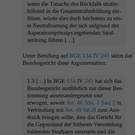
wenn die Tat­sache des Rück­falls strafer­
höhend in die Gesamt­strafen­bil­dung ein­
flösse, würde dies doch höch­stens zu ein­
er Neu­tral­isierung der sich auf­grund des
Asper­a­tionsprinzips ergeben­den Straf­
senkung führen […].
Unter Beru­fung auf
BGE
134
IV
241
stützt das
Bun­des­gericht diese Argumentation:
1.3 […] In
BGE
134
IV
241
hat sich das
Bun­des­gericht aus­führlich mit dieser Bes­
tim­mung auseinan­derge­set­zt und
erwogen, soweit
Art. 46 Abs. 1 Satz 2
in
Verbindung mit
Art. 49 StGB
zum Aus­
druck brin­gen sollte, dass das Gericht für
die Gegen­stand der früheren Verurteilung
bilden­den Straftat­en ein­er­seits und die