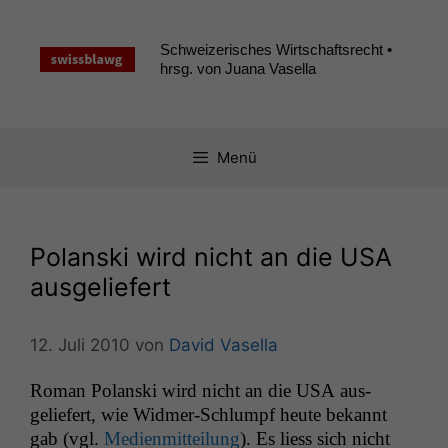
Zum
Inhalt
Schweizerisches Wirtschaftsrecht •
springen
hrsg. von Juana Vasella
Menü
Polanski wird nicht an die
USA
ausgeliefert
12. Juli 2010
von
David Vasella
Roman Polan­s­ki wird nicht an die
USA
aus­
geliefert, wie Wid­mer-Schlumpf heute bekan­nt
gab (vgl.
Medi­en­mit­teilung
). Es liess sich nicht