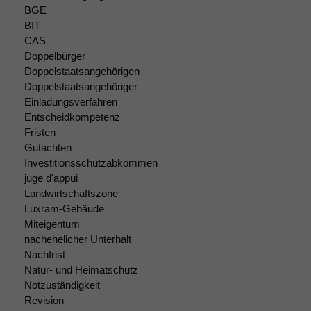
BGE
BIT
CAS
Doppelbürger
Notwendige
Doppelstaatsangehörigen
Cookies
Doppelstaatsangehöriger
Diese
Einladungsverfahren
Cookies sind
Entscheidkompetenz
nicht
Fristen
optional, es
braucht sie,
Gutachten
damit die
Investitionsschutzabkommen
Website
juge d'appui
korrekt
Landwirtschaftszone
angezeigt
Luxram-Gebäude
werden kann.
Miteigentum
nachehelicher Unterhalt
Nachfrist
Statistiken
Natur- und Heimatschutz
Um unsere
Notzuständigkeit
Website zu
Revision
verbessern,