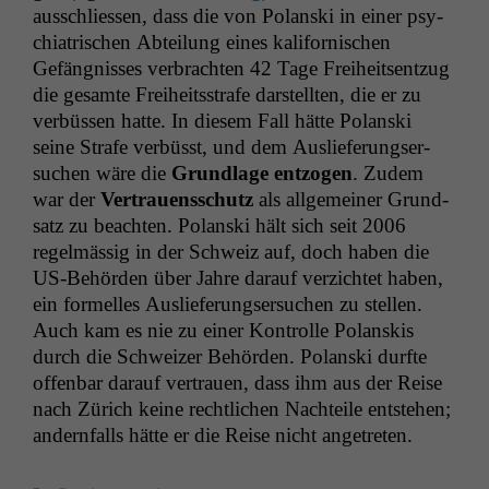
auss­chliessen, dass die von Polan­s­ki in ein­er psy­
chi­a­trischen Abteilung eines kali­for­nischen
Gefäng­niss­es ver­bracht­en 42 Tage Frei­heit­sentzug
die gesamte Frei­heitsstrafe darstell­ten, die er zu
ver­büssen hat­te. In diesem Fall hätte Polan­s­ki
seine Strafe ver­büsst, und dem Aus­liefer­ungser­
suchen wäre die
Grund­lage ent­zo­gen
. Zudem
war der
Ver­trauenss­chutz
als all­ge­mein­er Grund­
satz zu beacht­en. Polan­s­ki hält sich seit 2006
regelmäs­sig in der Schweiz auf, doch haben die
US-Behör­den über Jahre darauf verzichtet haben,
ein formelles Aus­liefer­ungser­suchen zu stellen.
Auch kam es nie zu ein­er Kon­trolle Polan­skis
durch die Schweiz­er Behör­den. Polan­s­ki durfte
offen­bar darauf ver­trauen, dass ihm aus der Reise
nach Zürich keine rechtlichen Nachteile entste­hen;
andern­falls hätte er die Reise nicht angetreten.