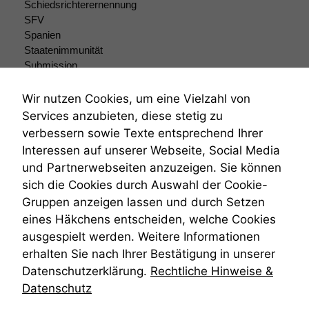
Schiedsrichterernennung
zeichnen
SFV
wir
Spanien
anonyme
statistische
Staatenimmunität
Daten auf.
Submission
Submissionsrecht
Teilungsklage
Wir nutzen Cookies, um eine Vielzahl von
Funktionalität
Venezuela
Services anzubieten, diese stetig zu
Einige
VRK
verbessern sowie Texte entsprechend Ihrer
Funktionen auf
Wiederherstellungsanordnung
Interessen auf unserer Webseite, Social Media
dieser Website
Zivilprozessordnung
sind optional.
und Partnerwebseiten anzuzeigen. Sie können
ZPO
Wenn Sie
sich die Cookies durch Auswahl der Cookie-
Zustellfiktion
diese Option
Gruppen anzeigen lassen und durch Setzen
Zuständigkeit
deaktivieren,
Öffentliches Personalrecht
eines Häkchens entscheiden, welche Cookies
kann die
Öffentlichkeitsprinzip
Website nicht
ausgespielt werden. Weitere Informationen
zu 100%
erhalten Sie nach Ihrer Bestätigung in unserer
funktionieren.
Datenschutzerklärung.
Rechtliche Hinweise &
Datenschutz