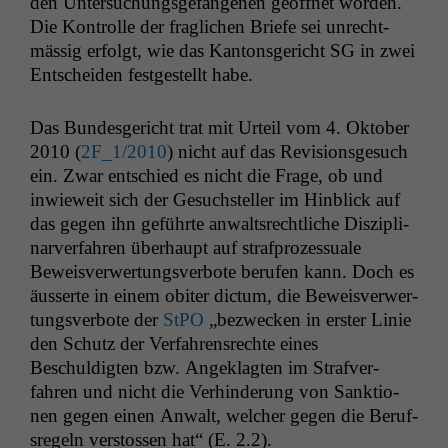
den Unter­suchungs­ge­fan­genen geöffnet wor­den.
Die Kon­trolle der fraglichen Briefe sei unrecht­
mäs­sig erfol­gt, wie das Kan­ton­s­gericht
SG
in zwei
Entschei­den fest­gestellt habe.
Das Bun­des­gericht trat mit Urteil vom 4. Okto­ber
2010 (
2F_1
/2010
) nicht auf das Revi­sion­s­ge­such
ein. Zwar entsch­ied es nicht die Frage, ob und
inwieweit sich der Gesuch­steller im Hin­blick auf
das gegen ihn geführte anwalt­srechtliche Diszi­pli­
narver­fahren über­haupt auf straf­prozes­suale
Beweisver­w­er­tungsver­bote berufen kann. Doch es
äusserte in einem obiter dic­tum, die Beweisver­w­er­
tungsver­bote der
StPO
„bezweck­en in erster Lin­ie
den Schutz der Ver­fahren­srechte eines
Beschuldigten bzw. Angeklagten im Strafver­
fahren und nicht die Ver­hin­derung von Sank­tio­
nen gegen einen Anwalt, welch­er gegen die Beruf­
s­regeln ver­stossen hat“ (E. 2.2).