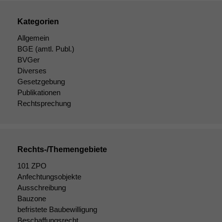
Kategorien
Allgemein
BGE
(amtl. Publ.)
BVGer
Diverses
Gesetzgebung
Publikationen
Rechtsprechung
Rechts-/Themengebiete
101 ZPO
Notwendige
Anfechtungsobjekte
Cookies
Ausschreibung
Diese
Bauzone
Cookies sind
befristete Baubewilligung
nicht
Beschaffungsrecht