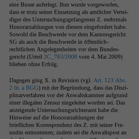
eine Busse aufer­legt. Ihm wurde vorge­wor­fen,
dass er trotz sein­er Ein­set­zung als amtlich­er Vertei­
di­ger des Unter­suchungs­ge­fan­genen Z. mehrmals
Hon­o­rarzahlun­gen von diesem einge­fordert habe.
Sowohl die Beschw­erde vor dem Kan­ton­s­gericht
SG
als auch die Beschw­erde in öffentlich-
rechtlichen Angele­gen­heit­en vor dem Bun­des­
gericht (Urteil
2C_783
/2008
vom 4. Mai 2009)
blieben ohne Erfolg.
Dage­gen ging X. in Revi­sion (vgl.
Art. 123 Abs.
2 lit. a
BGG
) mit der Begrün­dung, dass das Diszi­
pli­narver­fahren vor der Anwalt­skam­mer auf­grund
ein­er ille­galen Zen­sur ein­geleit­et wor­den sei. Das
anzeigende Unter­suchungsrichter­amt habe die
Hin­weise auf die Hon­o­rarzahlun­gen der
brieflichen Kor­re­spon­denz des Z. mit sein­er Fre­
undin ent­nom­men; zudem sei die Anwalt­spost an