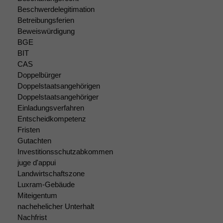
optional, es
Beschwerdelegitimation
braucht sie,
Betreibungsferien
damit die
Website
Beweiswürdigung
korrekt
BGE
angezeigt
BIT
werden kann.
CAS
Doppelbürger
Doppelstaatsangehörigen
Statistiken
Doppelstaatsangehöriger
Um unsere
Einladungsverfahren
Website zu
Entscheidkompetenz
verbessern,
Fristen
zeichnen
Gutachten
wir
Investitionsschutzabkommen
anonyme
juge d'appui
statistische
Landwirtschaftszone
Daten auf.
Luxram-Gebäude
Miteigentum
nachehelicher Unterhalt
Funktionalität
Nachfrist
Einige