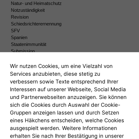
Natur- und Heimatschutz
Funktionen auf
dieser Website
Notzuständigkeit
sind optional.
Revision
Wenn Sie
Schiedsrichterernennung
diese Option
SFV
deaktivieren,
Spanien
kann die
Staatenimmunität
Website nicht
Submission
zu 100%
Submissionsrecht
funktionieren.
Teilungsklage
Wir nutzen Cookies, um eine Vielzahl von
Venezuela
Services anzubieten, diese stetig zu
VRK
Marketing
verbessern sowie Texte entsprechend Ihrer
Wiederherstellungsanordnung
Wir speichern
Interessen auf unserer Webseite, Social Media
Zivilprozessordnung
anonyme Daten ab,
und Partnerwebseiten anzuzeigen. Sie können
ZPO
um interne
sich die Cookies durch Auswahl der Cookie-
Zustellfiktion
marketingtechnische
Auswertungen
Gruppen anzeigen lassen und durch Setzen
Zuständigkeit
durchführen zu
Öffentliches Personalrecht
eines Häkchens entscheiden, welche Cookies
können. Diese helfen
Öffentlichkeitsprinzip
ausgespielt werden. Weitere Informationen
uns, unsere Website
erhalten Sie nach Ihrer Bestätigung in unserer
zu verbessern.