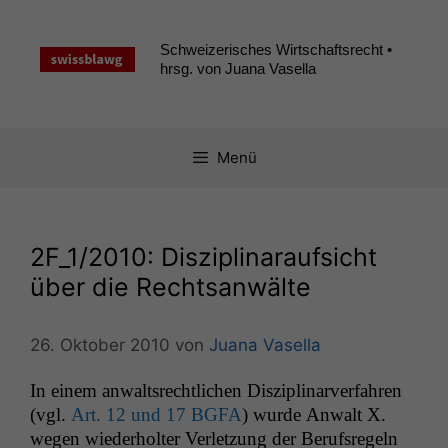
Zum
Inhalt
Schweizerisches Wirtschaftsrecht •
springen
hrsg. von Juana Vasella
Menü
2F_1
/2010: Disziplinaraufsicht
über die Rechtsanwälte
26. Oktober 2010
von
Juana Vasella
In einem anwalt­srechtlichen Diszi­pli­narver­fahren
(vgl.
Art. 12 und 17
BGFA
) wurde Anwalt X.
wegen wieder­holter Ver­let­zung der Beruf­s­regeln