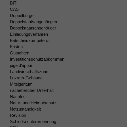
sind optional.
BIT
Wenn Sie
CAS
diese Option
Doppelbürger
deaktivieren,
Doppelstaatsangehörigen
kann die
Doppelstaatsangehöriger
Website nicht
Einladungsverfahren
zu 100%
Entscheidkompetenz
funktionieren.
Fristen
Gutachten
Investitionsschutzabkommen
Marketing
juge d'appui
Wir speichern
Landwirtschaftszone
anonyme Daten ab,
um interne
Luxram-Gebäude
marketingtechnische
Miteigentum
Auswertungen
nachehelicher Unterhalt
durchführen zu
Nachfrist
können. Diese helfen
Natur- und Heimatschutz
uns, unsere Website
Notzuständigkeit
zu verbessern.
Revision
Schiedsrichterernennung