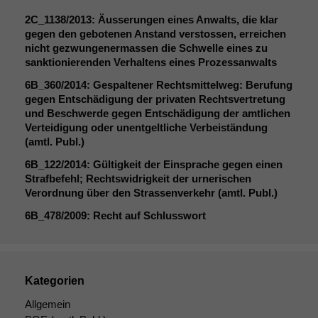
2C_1138
/2013: Äusserungen eines Anwalts, die klar
gegen den gebotenen Anstand verstossen, erreichen
nicht gezwungenermassen die Schwelle eines zu
sanktionierenden Verhaltens eines Prozessanwalts
6B_360
/2014: Gespaltener Rechtsmittelweg: Berufung
gegen Entschädigung der privaten Rechtsvertretung
und Beschwerde gegen Entschädigung der amtlichen
Verteidigung oder unentgeltliche Verbeiständung
(amtl. Publ.)
6B_122
/2014: Gültigkeit der Einsprache gegen einen
Strafbefehl; Rechtswidrigkeit der urnerischen
Verordnung über den Strassenverkehr (amtl. Publ.)
Notwendige
6B_478
/2009: Recht auf Schlusswort
Cookies
Diese
Cookies sind
nicht
Kategorien
optional, es
braucht sie,
Allgemein
damit die