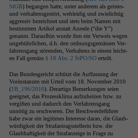
StGB
) began­gen hat­te, unter anderem als geistes-
und ver­hal­tens­gestört, wehlei­dig und zwielichtig
aggres­siv beze­ich­net und stets beim Namen mit
bes­timmten Artikel anstatt Anrede (“die Y”)
genan­nt. Daraufhin wurde ihm ein Ver­weis wegen
unge­bührlichen, d.h. den ord­nungs­gemässen Ver­
fahrens­gang stören­den, Ver­hal­tens in einem leicht­
en Fall gemäss
§ 18 Abs. 2 StPO/
SO
erteilt.
Das Bun­des­gericht schützt die Auf­fas­sung der
Vorin­stanzen mit Urteil vom 18. Novem­ber 2010
(
1B_196
/2010
). Der­ar­tige Bemerkun­gen seien
geeignet, das Prozesskli­ma aufzuheizen bzw. zu
vergiften und dadurch den Ver­fahrens­gang
unnötig zu erschw­eren. Der Beschw­erde­führer
habe zwar ein legit­imes Inter­esse daran, die Glaub­
würdigkeit der Strafantragsstel­lerin bzw. die
Glaub­haftigkeit der Strafanzeige in Frage zu