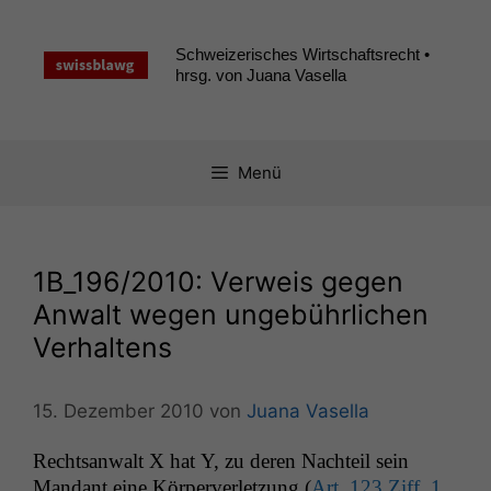
Zum
Inhalt
Schweizerisches Wirtschaftsrecht •
springen
hrsg. von Juana Vasella
Menü
1B_196
/2010: Verweis gegen
Anwalt wegen ungebührlichen
Verhaltens
15. Dezember 2010
von
Juana Vasella
Recht­san­walt X hat Y, zu deren Nachteil sein
Man­dant eine Kör­per­ver­let­zung (
Art. 123 Ziff. 1