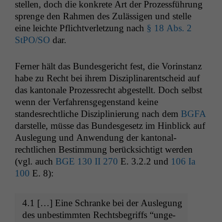
stellen, doch die konkrete Art der Prozess­führung
sprenge den Rah­men des Zuläs­si­gen und stelle
eine leichte Pflichtver­let­zung nach
§ 18 Abs. 2
StPO/
SO
dar.
Fern­er hält das Bun­des­gericht fest, die Vorin­stanz
habe zu Recht bei ihrem Diszi­pli­nar­entscheid auf
das kan­tonale Prozess­recht abgestellt. Doch selb­st
wenn der Ver­fahrens­ge­gen­stand keine
standesrechtliche Diszi­plin­ierung nach dem
BGFA
darstelle, müsse das Bun­des­ge­setz im Hin­blick auf
Ausle­gung und Anwen­dung der kan­ton­al­
rechtlichen Bes­tim­mung berück­sichtigt wer­den
(vgl. auch
BGE
130
II
270
E. 3.2.2 und
106 Ia
100
E. 8):
4.1 […] Eine Schranke bei der Ausle­gung
des unbes­timmten Rechts­be­griffs “unge­