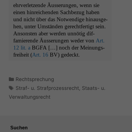
ehrver­let­zende Äusserun­gen, wenn sie
einen hin­re­ichen­den Sach­bezug haben
und nicht über das Notwendi­ge hin­aus­ge­
hen, unter Umstän­den gerecht­fer­tigt sein.
Anson­sten aber wer­den unnötig dif­
famierende Äusserun­gen wed­er von
Art.
12 lit. a
BGFA
[…] noch der Mei­n­ungs­
frei­heit (
Art. 16
BV
) gedeckt.
Kategorien
Rechtsprechung
Schlagwörter
Straf- u. Strafprozessrecht
,
Staats- u.
Verwaltungsrecht
Suchen