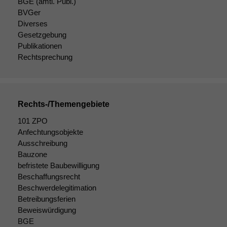
BGE
(amtl. Publ.)
Website
BVGer
korrekt
Diverses
angezeigt
Gesetzgebung
werden kann.
Publikationen
Rechtsprechung
Statistiken
Um unsere
Website zu
verbessern,
Rechts-/Themengebiete
zeichnen
101 ZPO
wir
Anfechtungsobjekte
anonyme
Ausschreibung
statistische
Daten auf.
Bauzone
befristete Baubewilligung
Beschaffungsrecht
Beschwerdelegitimation
Funktionalität
Einige
Betreibungsferien
Funktionen auf
Beweiswürdigung
dieser Website
BGE