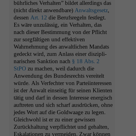
bührlich­es Ver­hal­ten” bildet allerd­ings das
(nicht direkt anwend­bare)
Anwalts­ge­setz
,
dessen
Art. 12
die Beruf­s­regeln fes­tlegt.
Es wäre unzuläs­sig, ein Ver­hal­ten, das
nach dieser Bes­tim­mung von der Pflicht
zur sorgfälti­gen und effek­tiv­en
Wahrnehmung des anwaltlichen Man­dats
gedeckt wird, zum Anlass ein­er diszi­pli­
nar­ischen Sank­tion nach
§ 18 Abs. 2
StPO
zu machen, weil dadurch die
Anwen­dung des Bun­desrechts vere­it­elt
würde. Als Ver­fechter von Partei­in­ter­essen
ist der Anwalt ein­seit­ig für seinen Klien­ten
tätig und darf in dessen Inter­esse ener­gisch
auftreten und sich scharf aus­drück­en, ohne
jedes Wort auf die Gold­waage zu leg­en.
Gle­ich­wohl ist er zu ein­er gewis­sen
Zurück­hal­tung verpflichtet und gehal­ten,
Eskala­tio­nen zu ver­mei­den. Zwar kön­nen