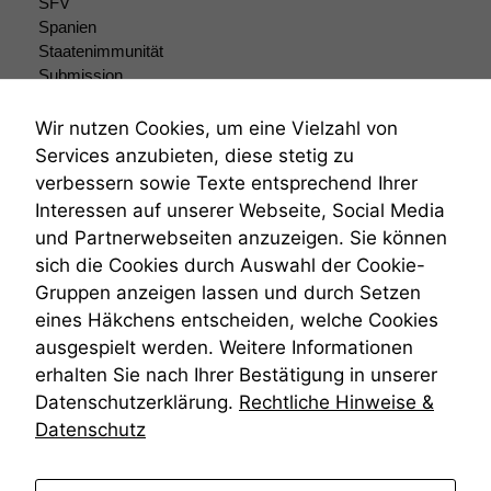
SFV
Spanien
Staatenimmunität
Submission
Submissionsrecht
Teilungsklage
Wir nutzen Cookies, um eine Vielzahl von
Venezuela
Services anzubieten, diese stetig zu
VRK
verbessern sowie Texte entsprechend Ihrer
Wiederherstellungsanordnung
Interessen auf unserer Webseite, Social Media
Zivilprozessordnung
und Partnerwebseiten anzuzeigen. Sie können
ZPO
sich die Cookies durch Auswahl der Cookie-
Zustellfiktion
Gruppen anzeigen lassen und durch Setzen
Zuständigkeit
Öffentliches Personalrecht
eines Häkchens entscheiden, welche Cookies
Öffentlichkeitsprinzip
ausgespielt werden. Weitere Informationen
erhalten Sie nach Ihrer Bestätigung in unserer
Datenschutzerklärung.
Rechtliche Hinweise &
Datenschutz