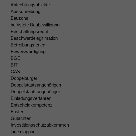
Anfechtungsobjekte
Ausschreibung
Bauzone
befristete Baubewilligung
Beschaffungsrecht
Beschwerdelegitimation
Betreibungsferien
Beweiswürdigung
Notwendige
BGE
Cookies
BIT
Diese
CAS
Cookies sind
Doppelbürger
nicht
Doppelstaatsangehörigen
optional, es
braucht sie,
Doppelstaatsangehöriger
damit die
Einladungsverfahren
Website
Entscheidkompetenz
korrekt
Fristen
angezeigt
Gutachten
werden kann.
Investitionsschutzabkommen
juge d'appui