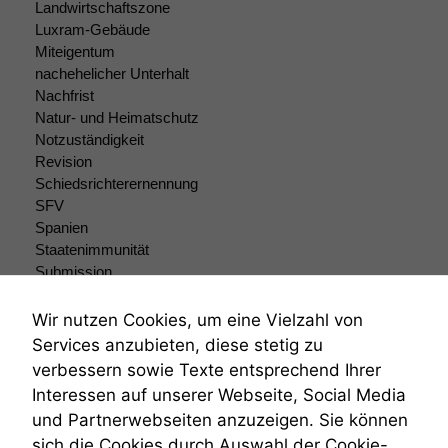
Landwirtschaftszone
Statistiken
Luxram-Gebäude
Um unsere
Miteigentum
Website zu
nachehelicher Unterhalt
verbessern,
Nachfrist
zeichnen
Natur- und Heimatschutz
wir
Notzuständigkeit
anonyme
statistische
Revision
Daten auf.
Schiedsrichterernennung
SFV
Spanien
Funktionalität
Staatenimmunität
Einige
Submission
Funktionen auf
Submissionsrecht
dieser Website
Teilungsklage
Wir nutzen Cookies, um eine Vielzahl von
sind optional.
Venezuela
Services anzubieten, diese stetig zu
Wenn Sie
VRK
verbessern sowie Texte entsprechend Ihrer
diese Option
Wiederherstellungsanordnung
deaktivieren,
Interessen auf unserer Webseite, Social Media
Zivilprozessordnung
kann die
und Partnerwebseiten anzuzeigen. Sie können
ZPO
Website nicht
sich die Cookies durch Auswahl der Cookie-
Zustellfiktion