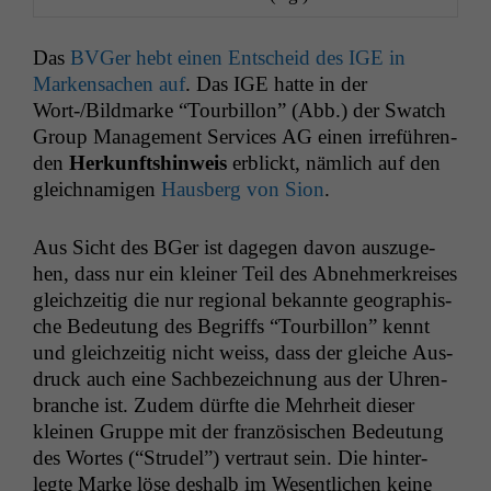
Das
BVGer hebt einen Entscheid des
IGE
in
Marken­sachen auf
. Das
IGE
hat­te in der
Wort-/Bild­marke “Tour­bil­lon” (Abb.) der Swatch
Group Man­age­ment Ser­vices
AG
einen irreführen­
den
Herkun­ft­shin­weis
erblickt, näm­lich auf den
gle­ich­nami­gen
Haus­berg von Sion
.
Aus Sicht des BGer ist dage­gen davon auszuge­
hen, dass nur ein klein­er Teil des Abnehmerkreis­es
gle­ichzeit­ig die nur region­al bekan­nte geo­graphis­
che Bedeu­tung des Begriffs “Tour­bil­lon” ken­nt
und gle­ichzeit­ig nicht weiss, dass der gle­iche Aus­
druck auch eine Sach­beze­ich­nung aus der Uhren­
branche ist. Zudem dürfte die Mehrheit dieser
kleinen Gruppe mit der franzö­sis­chen Bedeu­tung
des Wortes (“Strudel”) ver­traut sein. Die hin­ter­
legte Marke löse deshalb im Wesentlichen keine