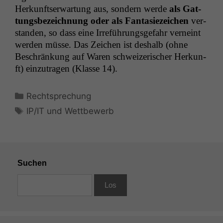
Herkun­ft­ser­wartung aus, son­dern werde
als Gat­
tungs­beze­ich­nung oder als Fan­tasieze­ichen
ver­
standen, so dass eine Irreführungs­ge­fahr verneint
wer­den müsse. Das Zeichen ist deshalb (ohne
Beschränkung auf Waren schweiz­erisch­er Herkun­
ft) einzu­tra­gen (Klasse 14).
Kategorien
Rechtsprechung
Schlagwörter
IP/IT und Wettbewerb
Suchen