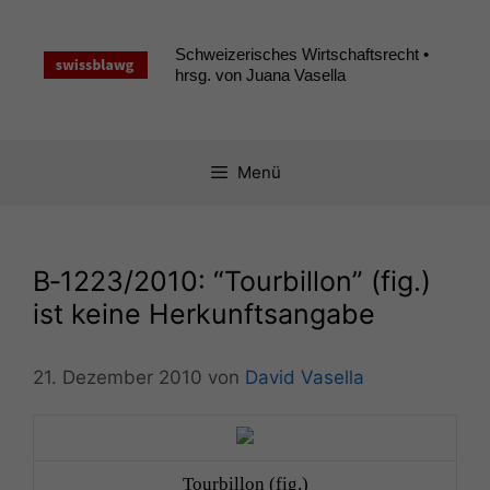
Zum
Inhalt
Schweizerisches Wirtschaftsrecht •
springen
hrsg. von Juana Vasella
Menü
B‑1223/2010: “Tourbillon” (fig.)
ist keine Herkunftsangabe
21. Dezember 2010
von
David Vasella
Tour­bil­lon (fig.)