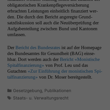
oblig­a­torischen Krankenpflegev­er­sicherung
erbracht­en Leis­tun­gen ein­heitlich finanziert wer­
den. Die durch den Bericht angeregte Grund­
satzdiskus­sion soll auch die Neuüber­prü­fung der
Auf­gaben­teilung zwis­chen Bund und Kan­to­nen
umfassen.
Der
Bericht des Bun­desrates
ist auf der Home­page
des Bun­de­samtes für Gesund­heit (
BAG
) ein­se­
hbar. Dort wer­den auch der
Bericht «Monis­tis­che
Spi­tal­fi­nanzierung»
von Prof. Leu und das
Gutacht­en
«Zur Ein­führung der monis­tis­chen Spi­
tal­fi­nanzierung»
von Dr. Moser bereitgestellt.
Kategorien
Gesetzgebung
,
Publikationen
Schlagwörter
Staats- u. Verwaltungsrecht