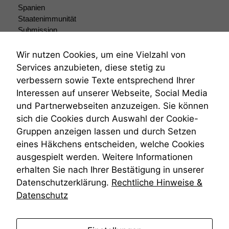
sind optional.
Spanien
Wenn Sie
Staatenimmunität
diese Option
Submission
deaktivieren,
kann die
Submissionsrecht
Website nicht
Teilungsklage
Wir nutzen Cookies, um eine Vielzahl von
zu 100%
Venezuela
Services anzubieten, diese stetig zu
funktionieren.
VRK
verbessern sowie Texte entsprechend Ihrer
Wiederherstellungsanordnung
Interessen auf unserer Webseite, Social Media
Zivilprozessordnung
und Partnerwebseiten anzuzeigen. Sie können
Marketing
ZPO
Wir speichern
sich die Cookies durch Auswahl der Cookie-
Zustellfiktion
anonyme Daten ab,
Gruppen anzeigen lassen und durch Setzen
Zuständigkeit
um interne
Öffentliches Personalrecht
eines Häkchens entscheiden, welche Cookies
marketingtechnische
Öffentlichkeitsprinzip
ausgespielt werden. Weitere Informationen
Auswertungen
durchführen zu
erhalten Sie nach Ihrer Bestätigung in unserer
können. Diese helfen
Datenschutzerklärung.
Rechtliche Hinweise &
uns, unsere Website
Datenschutz
zu verbessern.
anmelden