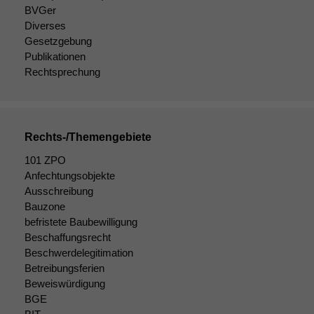
BVGer
Diverses
Gesetzgebung
Publikationen
Rechtsprechung
Rechts-/Themengebiete
101 ZPO
Anfechtungsobjekte
Ausschreibung
Bauzone
Notwendige
Cookies
befristete Baubewilligung
Diese
Beschaffungsrecht
Cookies sind
Beschwerdelegitimation
nicht
Betreibungsferien
optional, es
Beweiswürdigung
braucht sie,
BGE
damit die