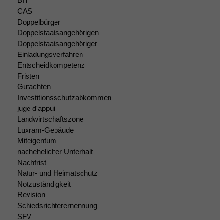
BIT
Website
CAS
korrekt
Doppelbürger
angezeigt
Doppelstaatsangehörigen
werden kann.
Doppelstaatsangehöriger
Einladungsverfahren
Entscheidkompetenz
Statistiken
Fristen
Um unsere
Gutachten
Website zu
verbessern,
Investitionsschutzabkommen
zeichnen
juge d'appui
wir
Landwirtschaftszone
anonyme
Luxram-Gebäude
statistische
Miteigentum
Daten auf.
nachehelicher Unterhalt
Nachfrist
Natur- und Heimatschutz
Funktionalität
Notzuständigkeit
Einige
Revision
Funktionen auf
Schiedsrichterernennung
dieser Website
SFV