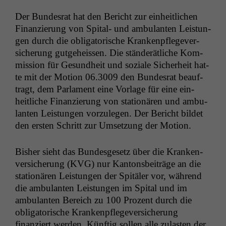
Der Bun­desrat hat den Bericht zur ein­heitlichen
Finanzierung von Spi­tal- und ambu­lanten Leis­tun­
gen durch die oblig­a­torische Krankenpflegev­er­
sicherung gut­ge­heis­sen. Die stän­derätliche Kom­
mis­sion für Gesund­heit und soziale Sicher­heit hat­
te mit der Motion 06.3009 den Bun­desrat beauf­
tragt, dem Par­la­ment eine Vor­lage für eine ein­
heitliche Finanzierung von sta­tionären und ambu­
lanten Leis­tun­gen vorzule­gen. Der Bericht bildet
den ersten Schritt zur Umset­zung der Motion.
Bish­er sieht das Bun­des­ge­setz über die Kranken­
ver­sicherung (
KVG
) nur Kan­tons­beiträge an die
sta­tionären Leis­tun­gen der Spitäler vor, während
die ambu­lanten Leis­tun­gen im Spi­tal und im
ambu­lanten Bere­ich zu 100 Prozent durch die
oblig­a­torische Krankenpflegev­er­sicherung
finanziert wer­den. Kün­ftig sollen alle zulas­ten der