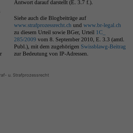
Antwort darauf darstellt (E. 3.7 f.).
n
Siehe auch die Blog­beiträge auf
www.strafprozessrecht.ch
und
www.br-legal.ch
zu diesem Urteil sowie BGer, Urteil
1C_
285/2009
vom 8. Sep­tem­ber 2010, E. 3.3 (amtl.
Publ.), mit dem zuge­höri­gen
Swiss­blawg-Beitrag
r
zur Bedeu­tung von IP-Adressen.
raf- u. Strafprozessrecht