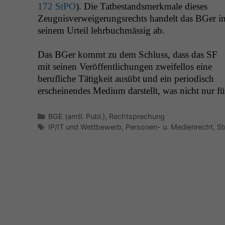
172 StPO
). Die Tatbe­standsmerk­male dieses
Zeug­nisver­weigerungsrechts han­delt das BGer i
seinem Urteil lehrbuch­mäs­sig ab.
Das BGer kommt zu dem Schluss, dass das
SF
mit seinen Veröf­fentlichun­gen zweifel­los eine
beru­fliche Tätigkeit ausübt und ein peri­odisch
erscheinen­des Medi­um darstellt, was nicht nur fü
Kategorien
BGE (amtl. Publ.)
,
Rechtsprechung
Schlagwörter
IP/IT und Wettbewerb
,
Personen- u. Medienrecht
,
St