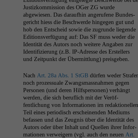
Jus­tizkom­mis­sion des OGer
ZG
wurde
abgewiesen. Das daraufhin angerufene Bun­des­
gericht hiess die Beschw­erde hinge­gen gut und
hob den Entscheid sowie die zugrunde liegende
Edi­tionsver­fü­gung auf: Das
SF
muss wed­er die
Iden­tität des Autors noch weit­ere Angaben zur
Iden­ti­fizierung (z.B. IP-Adresse des Erstellers
und Zeit­punkt der Über­mit­tlung) preisgeben.
Nach
Art. 28a Abs. 1 StGB
dür­fen wed­er Strafe
noch prozes­suale Zwangs­mass­nah­men gegen
Per­so­n­en (und deren Hil­f­sper­so­n­en) ver­hängt
wer­den, die sich beru­flich mit der Veröf­
fentlichung von Infor­ma­tio­nen im redak­tionelle
Teil eines peri­odisch erscheinen­den Medi­ums
befassen und das Zeug­nis über die Iden­tität des
Autors oder über Inhalt und Quellen ihrer Infor­
ma­tio­nen ver­weigern (vgl. auch den neuen
Art.