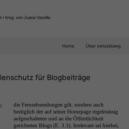
 • hrsg. von Juana Vasella
Home
Über swissblawg
lenschutz für Blogbeiträge
g
die Fernsehsendun­gen gilt, son­dern auch
bezüglich der auf sein­er Home­page regelmäs­sig
aufgeschal­teten und an die Öffentlichkeit
gerichteten Blogs (E. 3.3). Irrel­e­vant sei hier­bei,