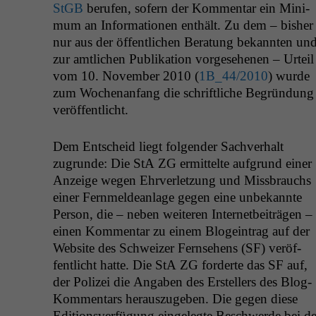
StGB
berufen, sofern der Kom­men­tar ein Min­i­
mum an Infor­ma­tio­nen enthält. Zu dem – bish­er
nur aus der öffentlichen Beratung bekan­nten un
zur amtlichen Pub­lika­tion vorge­se­henen – Urteil
vom 10. Novem­ber 2010 (
1B_44
/2010
) wurde
zum Wochenan­fang die schriftliche Begrün­dung
veröffentlicht.
Dem Entscheid liegt fol­gen­der Sachver­halt
zugrunde: Die StA
ZG
ermit­telte auf­grund ein­er
Anzeige wegen Ehrver­let­zung und Miss­brauchs
ein­er Fer­n­meldean­lage gegen eine unbekan­nte
Per­son, die – neben weit­eren Inter­net­beiträ­gen –
einen Kom­men­tar zu einem Blo­gein­trag auf der
Web­site des Schweiz­er Fernse­hens (
SF
) veröf­
fentlicht hat­te. Die StA
ZG
forderte das
SF
auf,
der Polizei die Angaben des Erstellers des Blog-
Kom­men­tars her­auszugeben. Die gegen diese
Edi­tionsver­fü­gung ein­gelegte Beschw­erde bei de