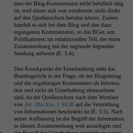
dass der Blog-Kom­men­ta­tor nicht beru­flich tätig
ist, weil dieser sich von vorn­here­in nicht direkt
d
auf den Quel­len­schutz berufen könne. Zudem
han­delt es sich bei dem Blog und den dazu
ergan­genen Kom­mentaren, so das BGer, um
Pub­lika­tio­nen im redak­tionellen Teil, der einen
Zusam­men­hang mit der zugrunde liegen­den
Sendung aufweist (E. 3.4).
Den Knack­punkt der Entschei­dung sieht das
Bun­des­gericht in der Frage, ob der Blo­gein­trag
und die zuge­höri­gen Kom­mentare als Infor­ma­
tion und nicht als Unter­hal­tung einzuord­nen
sind, da der Quel­len­schutz nach dem Wort­laut
von
Art. 28a Abs. 1 StGB
auf die Ver­mit­tlung
von Infor­ma­tio­nen beschränkt ist (E. 3.5). Nach
sein­er Auf­fas­sung ist der Begriff der Infor­ma­tion
in diesem Zusam­men­hang weit auszule­gen und
r
der Begriff der Unter­hal­tung restrik­tiv zu ver­ste­