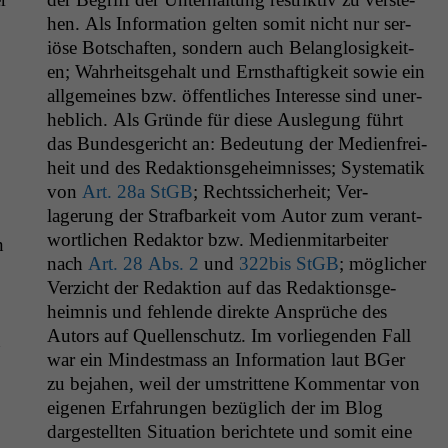
hen. Als Infor­ma­tion gel­ten somit nicht nur ser­
iöse Botschaften, son­dern auch Belan­glosigkeit­
en; Wahrheits­ge­halt und Ern­sthaftigkeit sowie ein
all­ge­meines bzw. öffentlich­es Inter­esse sind uner­
he­blich. Als Gründe für diese Ausle­gung führt
das Bun­des­gericht an: Bedeu­tung der Medi­en­frei­
heit und des Redak­tion­s­ge­heimniss­es; Sys­tem­atik
von
Art. 28a StGB
; Rechtssicher­heit; Ver­
lagerung der Straf­barkeit vom Autor zum ver­ant­
wortlichen Redak­tor bzw. Medi­en­mi­tar­beit­er
n
nach
Art. 28 Abs. 2
und
322bis StGB
; möglich­er
Verzicht der Redak­tion auf das Redak­tion­s­ge­
heim­nis und fehlende direk­te Ansprüche des
Autors auf Quel­len­schutz. Im vor­liegen­den Fall
n
war ein Min­dest­mass an Infor­ma­tion laut BGer
zu beja­hen, weil der umstrit­tene Kom­men­tar von
eige­nen Erfahrun­gen bezüglich der im Blog
dargestell­ten Sit­u­a­tion berichtete und somit eine