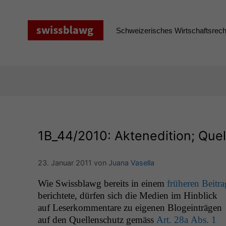
Zum
Inhalt
springen
Schweizerisches Wirtschaftsrecht
1B_44
/2010: Aktenedition; Quel
23. Januar 2011
von
Juana Vasella
Wie Swiss­blawg bere­its in einem
früheren Beitra
berichtete, dür­fen sich die Medi­en im Hin­blick
auf Leserkom­mentare zu eige­nen Blo­gein­trä­gen
auf den Quel­len­schutz gemäss
Art. 28a Abs. 1