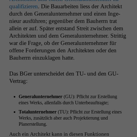
qual­i­fizieren
. Die Bauar­beit­en liess der Architekt
durch den Gen­er­alun­ternehmer und einen Inge­
nieur aus­führen; gegenüber dem Bauher­rn trat
allein er auf. Später ent­stand Stre­it zwis­chen dem
Architek­ten und dem Gen­er­alun­ternehmer. Strit­tig
war die Frage, ob der Gen­er­alun­ternehmer für
offene Forderun­gen den Architek­ten oder den
Bauher­rn einzuk­la­gen hatte.
Das BGer unter­schei­det den
TU-
und den GU-
Vertrag:
Gen­er­alun­ternehmer
(
GU
): Pflicht zur Erstel­lung
eines Werks, allen­falls durch Unterbeauftragte;
Totalun­ternehmer
(
TU
): Pflicht zur Erstel­lung eines
Werks, zusät­zlich aber auch Pro­jek­tierung und
Planerstellung.
Auch ein Architekt kann in diesen Funk­tio­nen