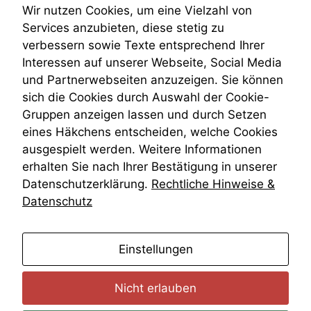
Teilungsklage
deaktivieren,
Wir nutzen Cookies, um eine Vielzahl von
Venezuela
kann die
Services anzubieten, diese stetig zu
Website nicht
VRK
verbessern sowie Texte entsprechend Ihrer
zu 100%
Wiederherstellungsanordnung
Interessen auf unserer Webseite, Social Media
funktionieren.
Zivilprozessordnung
und Partnerwebseiten anzuzeigen. Sie können
ZPO
sich die Cookies durch Auswahl der Cookie-
Zustellfiktion
Marketing
Gruppen anzeigen lassen und durch Setzen
Zuständigkeit
Wir speichern
Öffentliches Personalrecht
eines Häkchens entscheiden, welche Cookies
anonyme Daten ab,
Öffentlichkeitsprinzip
ausgespielt werden. Weitere Informationen
um interne
erhalten Sie nach Ihrer Bestätigung in unserer
marketingtechnische
Auswertungen
Datenschutzerklärung.
Rechtliche Hinweise &
durchführen zu
Datenschutz
können. Diese helfen
uns, unsere Website
zu verbessern.
anmelden
Einstellungen
Nicht erlauben