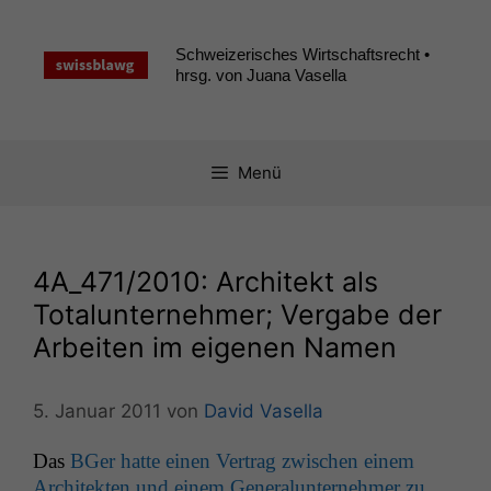
Zum
Inhalt
Schweizerisches Wirtschaftsrecht •
springen
hrsg. von Juana Vasella
Menü
4A_471
/2010: Architekt als
Totalunternehmer; Vergabe der
Arbeiten im eigenen Namen
5. Januar 2011
von
David Vasella
Das
BGer hat­te einen Ver­trag zwis­chen einem
Architek­ten und einem Gen­er­alun­ternehmer zu