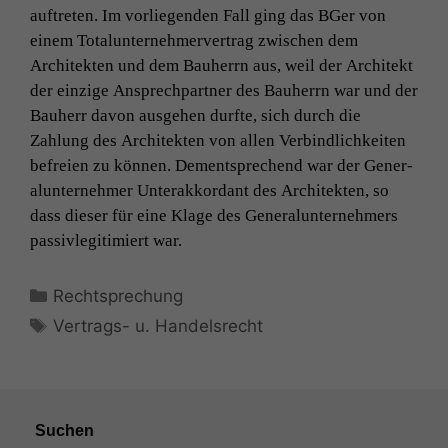
auftreten. Im vor­liegen­den Fall ging das BGer von
einem Totalun­ternehmerver­trag zwis­chen dem
Architek­ten und dem Bauher­rn aus, weil der Architekt
der einzige Ansprech­part­ner des Bauher­rn war und der
Bauherr davon aus­ge­hen durfte, sich durch die
Zahlung des Architek­ten von allen Verbindlichkeit­en
befreien zu kön­nen. Dementsprechend war der Gen­er­
alun­ternehmer Unter­akko­r­dant des Architek­ten, so
dass dieser für eine Klage des Gen­er­alun­ternehmers
pas­sivle­git­imiert war.
Kategorien
Rechtsprechung
Schlagwörter
Vertrags- u. Handelsrecht
Suchen