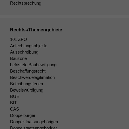
Rechtsprechung
Rechts-/Themengebiete
101 ZPO
Anfechtungsobjekte
Ausschreibung
Bauzone
befristete Baubewilligung
Beschaffungsrecht
Notwendige
Beschwerdelegitimation
Cookies
Betreibungsferien
Diese
Cookies sind
Beweiswürdigung
nicht
BGE
optional, es
BIT
braucht sie,
CAS
damit die
Doppelbürger
Website
Doppelstaatsangehörigen
korrekt
Doppelstaatsangehöriger