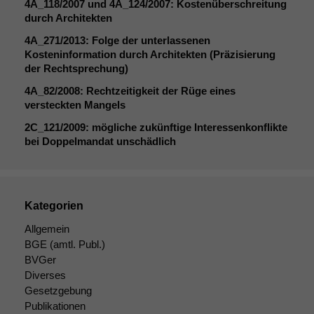
4A_118
/2007 und
4A_124
/2007: Kostenüberschreitung
durch Architekten
4A_271
/2013: Folge der unterlassenen
Kosteninformation durch Architekten (Präzisierung
der Rechtsprechung)
4A_82
/2008: Rechtzeitigkeit der Rüge eines
versteckten Mangels
2C_121
/2009: mögliche zukünftige Interessenkonflikte
bei Doppelmandat unschädlich
Kategorien
Allgemein
BGE
(amtl. Publ.)
BVGer
Diverses
Gesetzgebung
Publikationen