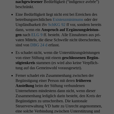
nachgewiesen­er
Bedürftigkeit (“indi­gence avérée”)
beschränkt.
Eine Bedürftigkeit liegt nicht erst bei Erre­ichen des
betrei­bungsrechtlichen
Exis­tenzmin­i­mums
oder der
Unpfänd­barkeit iSv
SchKG 92
ff vor, son­dern bere­its
dann, wenn ein
Anspruch auf Ergänzungsleis­tun­
gen
nach
ELG
9
ff. beste­ht. Alle Ein­nah­men aus pri­
vat­en Mit­teln, die diese Schwelle nicht über­schre­it­en,
sind von
DBG
24 d
erfasst.
Es schadet nicht, wenn die Unter­stützungsleis­tun­gen
von ein­er Stiftung mit einem
geschlosse­nen Begün­
stigtenkreis
stam­men (es wird also keine Verpflich­
tung auf das Gemein­wohl vorausgesetzt).
Fern­er schadet ein Zusam­men­hang zwis­chen der
Begün­s­ti­gung ein­er Per­son mit deren
früheren
Anstel­lung
beim der Stiftung ver­bun­de­nen
Unternehmen min­destens dann nicht, wenn dieser
Zusam­men­hang lediglich darin beste­ht, den Kreis der
Begün­stigten zu umschreiben. Die kan­tonale
Steuerver­wal­tung
VD
hat­te zu Unrecht angenom­men,
eine solche Verbindung zwis­chen Unter­stützung und