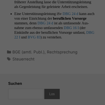
früher­er Anstel­lung lasse die Unter­stützungsleis­tung
als Gegen­leis­tung für geleis­tete Arbeit erscheinen.
Eine Unter­stützungsleis­tung iSv
DBG
24 d
kann auch
von ein­er Ein­rich­tung der
beru­flichen Vor­sorge
stam­men, denn
DBG
24 d
ist als umfassende Aus­
nahme zum eben­so umfassenden
DBG
16 I
(der
Einkün­fte aus der beru­flichen Vor­sorge umfasst,
DBG
22 I
und
BVG
83
) zu verstehen.
Kategorien
BGE (amtl. Publ.)
,
Rechtsprechung
Schlagwörter
Steuerrecht
Suchen