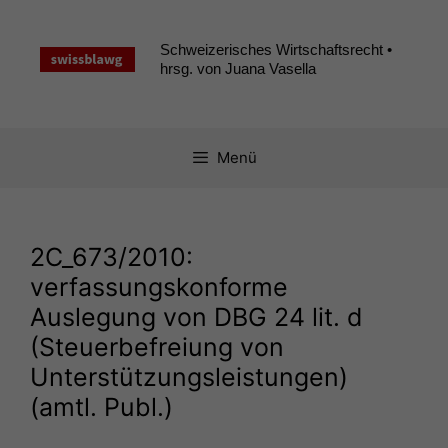
Zum
Inhalt
Schweizerisches Wirtschaftsrecht •
springen
hrsg. von Juana Vasella
Menü
2C_673
/2010:
verfassungskonforme
Auslegung von
DBG
24 lit. d
(Steuerbefreiung von
Unterstützungsleistungen)
(amtl. Publ.)