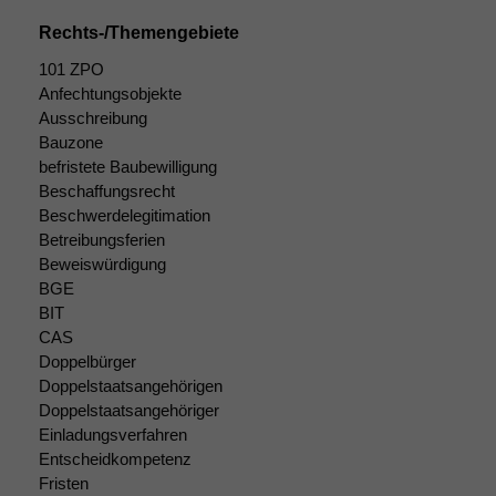
Rechts-/Themengebiete
Statistiken
101 ZPO
Um unsere
Anfechtungsobjekte
Website zu
Ausschreibung
verbessern,
Bauzone
zeichnen
befristete Baubewilligung
wir
Beschaffungsrecht
anonyme
Beschwerdelegitimation
statistische
Daten auf.
Betreibungsferien
Beweiswürdigung
BGE
BIT
Funktionalität
Einige
CAS
Funktionen auf
Doppelbürger
dieser Website
Doppelstaatsangehörigen
sind optional.
Doppelstaatsangehöriger
Wenn Sie
Einladungsverfahren
diese Option
Entscheidkompetenz
deaktivieren,
Fristen
kann die