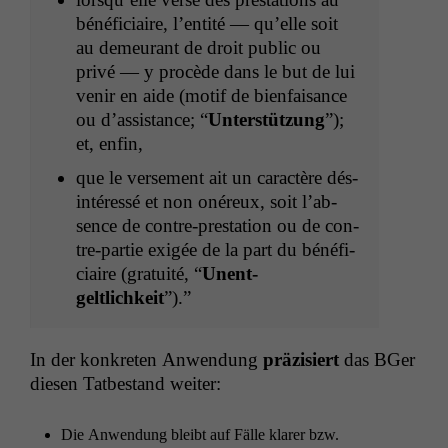
béné­fi­ci­aire, l’en­tité — qu’elle soit
au demeu­rant de droit pub­lic ou
privé — y procède dans le but de lui
venir en aide (motif de bien­fai­sance
ou d’as­sis­tance; “
Unter­stützung
”);
et, enfin,
que le verse­ment ait un car­ac­tère dés­
in­téressé et non onéreux, soit l’ab­
sence de con­tre-presta­tion ou de con­
tre-par­tie exigée de la part du béné­fi­
ci­aire (gra­tu­ité, “
Unent­
geltlichkeit
”).”
In der konkreten Anwen­dung
präzisiert
das BGer
diesen Tatbe­stand weiter:
Die Anwen­dung bleibt auf Fälle klar­er bzw.