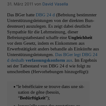
31. März 2011
von
David Vasella
Das BGer hat­te
DBG
24 d
(Befreiung bes­timmter
Unter­stützungsleis­tun­gen von der direk­ten Bun­
dess­teuer) auszule­gen. Es zeigt dabei deut­liche
Sym­pa­thie für die Lehrmei­n­ung, dieser
Befreiungstatbe­stand schaffe eine
Ungle­ich­heit
vor dem Gesetz, indem es Einkom­men aus
Erwerb­stätigkeit anders behan­dle als Einkün­fte aus
Unter­stützungsleis­tun­gen.
Das BGer legt
DBG
24
d deshalb
ver­fas­sungskon­form
aus
. Im Ergeb­nis
sei der Tatbe­stand von
DBG
24 d wie fol­gt zu
umschreiben (Her­vorhe­bun­gen hinzugefügt):
“
le béné­fi­ci­aire se trou­ve dans une sit­
u­a­tion de gêne (besoin,
“
Bedürftigkeit
”);
lorsqu’elle verse des presta­tions au