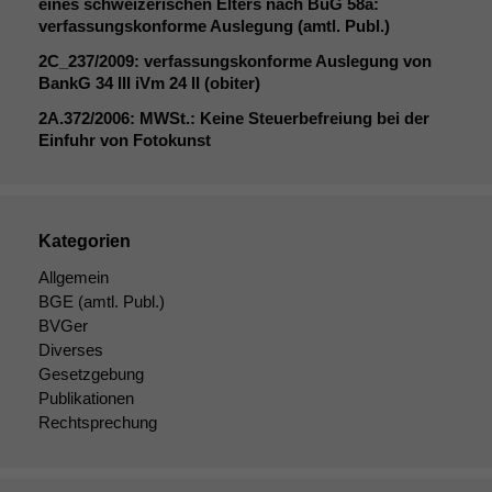
eines schweizerischen Elters nach BüG 58a:
verfassungskonforme Auslegung (amtl. Publ.)
2C_237
/2009: verfassungskonforme Auslegung von
BankG 34
III
iVm 24
II
(obiter)
2A
.372/2006: MWSt.: Keine Steuerbefreiung bei der
Einfuhr von Fotokunst
Notwendige
Kategorien
Cookies
Allgemein
Diese
Cookies sind
BGE
(amtl. Publ.)
nicht
BVGer
optional, es
Diverses
braucht sie,
Gesetzgebung
damit die
Publikationen
Website
Rechtsprechung
korrekt
angezeigt
werden kann.