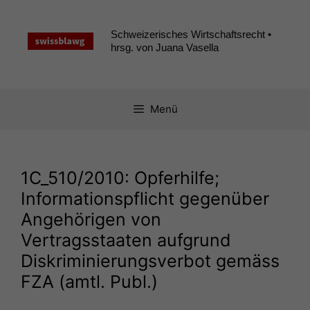
Zum
Inhalt
Schweizerisches Wirtschaftsrecht •
springen
hrsg. von Juana Vasella
Menü
1C_510
/2010: Opferhilfe;
Informationspflicht gegenüber
Angehörigen von
Vertragsstaaten aufgrund
Diskriminierungsverbot gemäss
FZA
(amtl. Publ.)