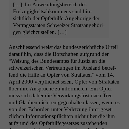
[…]. Im Anwen­dungs­bere­ich des
Freizügigkeitsabkom­mens sind hin­
sichtlich der Opfer­hil­fe Ange­hörige der
Ver­tragsstaat­en Schweiz­er Staat­sange­höri­
gen gleichzustellen. […]
Anschliessend weist das bun­des­gerichtliche Urteil
darauf hin, dass die Botschaften auf­grund der
“Weisung des Bun­de­samtes für Jus­tiz an die
schweiz­erischen Vertre­tun­gen im Aus­land betr­e­f­
fend die Hil­fe an Opfer von Straftat­en” vom 14.
April 2000 verpflichtet seien, Opfer von Straftat­en
über ihre Ansprüche zu informieren. Ein Opfer
muss sich daher die Ver­wirkungs­frist nach Treu
und Glauben nicht ent­ge­gen­hal­ten lassen, wenn es
von den Behör­den unter Ver­let­zung ihrer geset­
zlichen Infor­ma­tion­spflicht­en nicht über die ihm
auf­grund des Opfer­hil­fege­set­zes zuste­hen­den