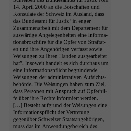
14. April 2000 an die Botschaften und
Kon­sulate der Schweiz im Aus­land, dass
das Bun­de­samt für Jus­tiz “in enger
Zusam­me­nar­beit mit dem Departe­ment für
auswär­tige Angele­gen­heit­en eine Infor­ma­
tions­broschüre für die Opfer von Straftat­
en und ihre Ange­höri­gen ver­fasst sowie
Weisun­gen zu Ihren Han­den aus­gear­beit­et
hat”. Insoweit han­delt es sich dur­chaus um
eine Infor­ma­tion­spflicht begrün­dende
Weisun­gen der admin­is­tra­tiv­en Auf­sichts­
be­hörde. Die Weisun­gen haben zum Ziel,
dass Per­so­n­en mit Anspruch auf Opfer­hil­
fe über ihre Rechte informiert wer­den.
[…] Beste­ht auf­grund der Weisun­gen eine
Infor­ma­tion­spflicht der Vertre­tung
gegenüber Schweiz­er Staat­sange­höri­gen,
muss das im Anwen­dungs­bere­ich des