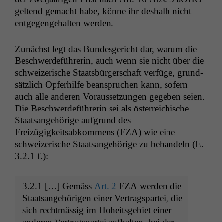
gel­tend gemacht habe, könne ihr deshalb nicht
ent­ge­genge­hal­ten werden.
Zunächst legt das Bun­des­gericht dar, warum die
Beschw­erde­führerin, auch wenn sie nicht über die
schweiz­erische Staats­bürg­er­schaft ver­füge, grund­
sät­zlich Opfer­hil­fe beanspruchen kann, sofern
auch alle anderen Voraus­set­zun­gen gegeben seien.
Die Beschw­erde­führerin sei als öster­re­ichis­che
Staat­sange­hörige auf­grund des
Freizügigkeitsabkom­mens (
FZA
) wie eine
schweiz­erische Staat­sange­hörige zu behan­deln (E.
3.2.1 f.):
3.2.1 […] Gemäss
Art. 2
FZA
wer­den die
Staat­sange­höri­gen ein­er Ver­tragspartei, die
sich recht­mäs­sig im Hoheits­ge­bi­et ein­er
anderen Ver­tragspartei aufhal­ten, bei der