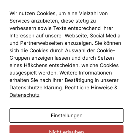
Submissionsrecht
Teilungsklage
Wir nutzen Cookies, um eine Vielzahl von
Venezuela
Services anzubieten, diese stetig zu
VRK
verbessern sowie Texte entsprechend Ihrer
Wiederherstellungsanordnung
Interessen auf unserer Webseite, Social Media
Zivilprozessordnung
und Partnerwebseiten anzuzeigen. Sie können
ZPO
sich die Cookies durch Auswahl der Cookie-
Zustellfiktion
Gruppen anzeigen lassen und durch Setzen
Zuständigkeit
Öffentliches Personalrecht
eines Häkchens entscheiden, welche Cookies
Öffentlichkeitsprinzip
ausgespielt werden. Weitere Informationen
erhalten Sie nach Ihrer Bestätigung in unserer
Datenschutzerklärung.
Rechtliche Hinweise &
Datenschutz
anmelden
Einstellungen
Nicht erlauben