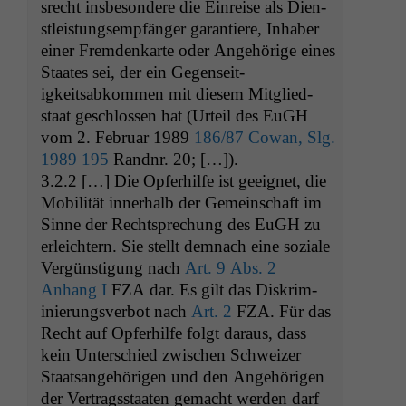
srecht ins­beson­dere die Ein­reise als Dien­
stleis­tungsempfänger garantiere, Inhab­er
ein­er Frem­denkarte oder Ange­hörige eines
Staates sei, der ein Gegen­seit­
igkeitsabkom­men mit diesem Mit­glied­
staat geschlossen hat (Urteil des EuGH
vom 2. Feb­ru­ar 1989
186/87 Cow­an, Slg.
1989 195
Rand­nr. 20; […]).
3.2.2 […] Die Opfer­hil­fe ist geeignet, die
Mobil­ität inner­halb der Gemein­schaft im
Sinne der Recht­sprechung des EuGH zu
erle­ichtern. Sie stellt dem­nach eine soziale
Vergün­s­ti­gung nach
Art. 9 Abs. 2
Anhang I
FZA
dar. Es gilt das Diskri­m­
inierungsver­bot nach
Art. 2
FZA
. Für das
Recht auf Opfer­hil­fe fol­gt daraus, dass
kein Unter­schied zwis­chen Schweiz­er
Staat­sange­höri­gen und den Ange­höri­gen
der Ver­tragsstaat­en gemacht wer­den darf