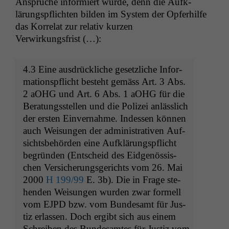
Ansprüche informiert wurde, denn die Aufk­
lärungspflicht­en bilden im Sys­tem der Opfer­hil­fe
das Kor­re­lat zur rel­a­tiv kurzen
Verwirkungsfrist (…):
4.3 Eine aus­drück­liche geset­zliche Infor­
ma­tion­spflicht beste­ht gemäss Art. 3 Abs.
2 aOHG und Art. 6 Abs. 1 aOHG für die
Beratungsstellen und die Polizei anlässlich
der ersten Ein­ver­nahme. Indessen kön­nen
auch Weisun­gen der admin­is­tra­tiv­en Auf­
sichts­be­hör­den eine Aufk­lärungspflicht
begrün­den (Entscheid des Eid­genös­sis­
chen Ver­sicherungs­gerichts vom 26. Mai
2000
H 199/99
E. 3b). Die in Frage ste­
hen­den Weisun­gen wur­den zwar formell
vom
EJPD
bzw. vom Bun­de­samt für Jus­
tiz erlassen. Doch ergibt sich aus einem
Schreiben des Bun­de­samtes für Jus­tiz vom