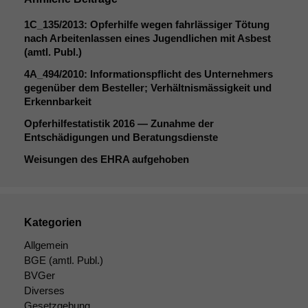
diese Option
deaktivieren,
1C_135
/2013: Opferhilfe wegen fahrlässiger Tötung
kann die
nach Arbeitenlassen eines Jugendlichen mit Asbest
Website nicht
(amtl. Publ.)
zu 100%
4A_494
/2010: Informationspflicht des Unternehmers
funktionieren.
gegenüber dem Besteller; Verhältnismässigkeit und
Erkennbarkeit
Marketing
Opferhilfestatistik 2016 — Zunahme der
Wir speichern
Entschädigungen und Beratungsdienste
anonyme Daten ab,
Weisungen des
EHRA
aufgehoben
um interne
marketingtechnische
Auswertungen
durchführen zu
können. Diese helfen
Kategorien
uns, unsere Website
Allgemein
zu verbessern.
BGE
(amtl. Publ.)
BVGer
Diverses
Gesetzgebung