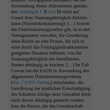
Anwen­dung dieses Abkom­mens gemäss
den
Anhän­gen I,
II
und
III
nicht auf
Grund ihrer Staat­sange­hörigkeit diskri­m­
iniert (Nicht­diskri­m­inierung). […] Soweit
das Diskri­m­inierungsver­bot gilt, ist es den
Ver­tragsstaat­en ver­wehrt, die Gewährung
eines Rechts an eine Per­son, die sich in
ein­er durch das Freizügigkeitsabkom­men
geregel­ten Sit­u­a­tion befind­et, von der
Staat­sange­hörigkeit des betr­e­f­fend­en
Staates abhängig zu machen. […] Im Fall
Cow­an hat der EuGH in Anwen­dung des
all­ge­meinen Diskri­m­inierungsver­bots
(
Art. 7 EWG-Ver­trag
) entsch­ieden, die
Gewährung der staatlichen Entschädi­gung
des Schadens infolge ein­er Gewalt­tat dürfe
nicht davon abhängig gemacht wer­den,
dass die Per­son, der das Gemein­schaft­