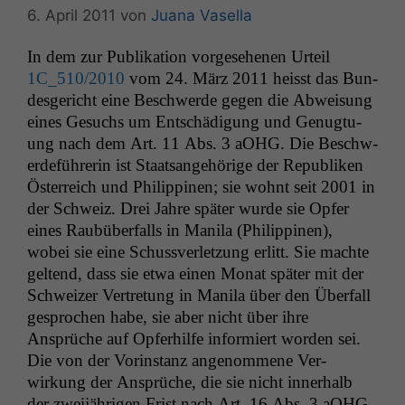
6. April 2011
von
Juana Vasella
In dem zur Pub­lika­tion vorge­se­henen Urteil
1C_510
/2010
vom 24. März 2011 heisst das Bun­
des­gericht eine Beschw­erde gegen die Abweisung
eines Gesuchs um Entschädi­gung und Genug­tu­
ung nach dem Art. 11 Abs. 3 aOHG. Die Beschw­
erde­führerin ist Staat­sange­hörige der Repub­liken
Öster­re­ich und Philip­pinen; sie wohnt seit 2001 in
der Schweiz. Drei Jahre später wurde sie Opfer
eines Raubüber­falls in Mani­la (Philip­pinen),
wobei sie eine Schussver­let­zung erlitt. Sie machte
gel­tend, dass sie etwa einen Monat später mit der
Schweiz­er Vertre­tung in Mani­la über den Über­fall
gesprochen habe, sie aber nicht über ihre
Ansprüche auf Opfer­hil­fe informiert wor­den sei.
Die von der Vorin­stanz angenommene Ver­
wirkung der Ansprüche, die sie nicht inner­halb
der zwei­jähri­gen Frist nach Art. 16 Abs. 3 aOHG