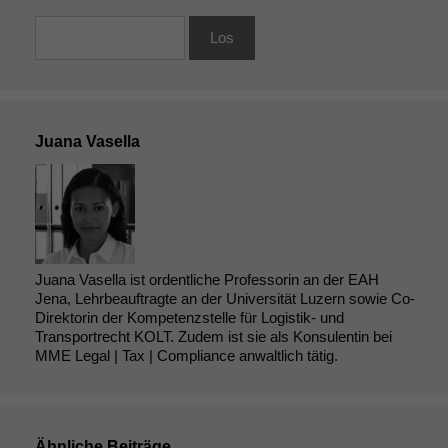
angezeigt
werden kann.
Statistiken
Um unsere
Juana Vasella
Website zu
verbessern,
zeichnen
wir
anonyme
statistische
Daten auf.
Juana Vasella ist ordentliche Professorin an der EAH
Jena, Lehrbeauftragte an der Universität Luzern sowie Co-
Direktorin der Kompetenzstelle für Logistik- und
Funktionalität
Transportrecht KOLT. Zudem ist sie als Konsulentin bei
MME Legal | Tax | Compliance anwaltlich tätig.
Einige
Funktionen auf
dieser Website
sind optional.
Wenn Sie
Ähnliche Beiträge