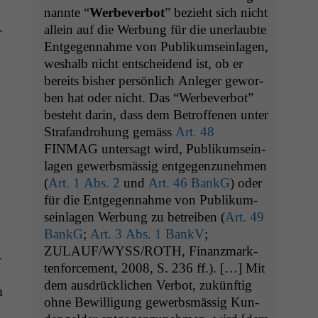
nan­nte “
Wer­be­ver­bot
” bezieht sich nicht
­
allein auf die Wer­bung für die uner­laubte
Ent­ge­gen­nahme von Pub­likum­sein­la­gen,
weshalb nicht entschei­dend ist, ob er
bere­its bish­er per­sön­lich Anleger gewor­
ben hat oder nicht. Das “Wer­be­ver­bot”
beste­ht darin, dass dem Betrof­fe­nen unter
Strafan­dro­hung gemäss
Art. 48
FINMAG
unter­sagt wird, Pub­likum­sein­
la­gen gewerb­smäs­sig ent­ge­gen­zunehmen
(
Art. 1 Abs. 2
und
Art. 46 BankG
) oder
für die Ent­ge­gen­nahme von Pub­likum­
sein­la­gen Wer­bung zu betreiben (
Art. 49
BankG
;
Art. 3 Abs. 1 BankV
;
ZULAUF
/
WYSS
/
ROTH
, Finanz­mark­
­
ten­force­ment, 2008, S. 236 ff.). […] Mit
dem aus­drück­lichen Ver­bot, zukün­ftig
m
ohne Bewil­li­gung gewerb­smäs­sig Kun­