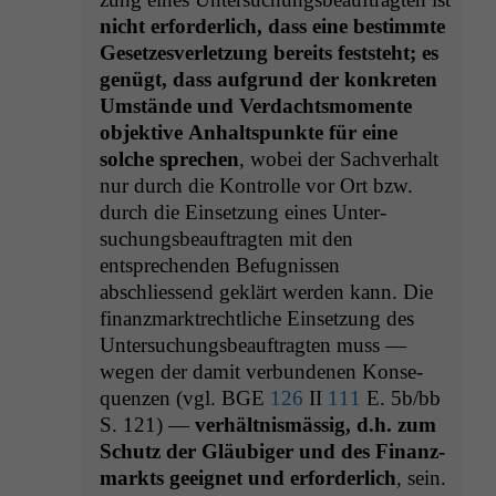
nicht erforder­lich, dass eine bes­timmte
Geset­zesver­let­zung bere­its fest­ste­ht; es
genügt, dass auf­grund der konkreten
Umstände und Ver­dachtsmo­mente
objek­tive Anhalt­spunk­te für eine
solche sprechen
, wobei der Sachver­halt
nur durch die Kon­trolle vor Ort bzw.
durch die Ein­set­zung eines Unter­
suchungs­beauf­tragten mit den
entsprechen­den Befug­nis­sen
abschliessend gek­lärt wer­den kann. Die
finanz­mark­trechtliche Ein­set­zung des
Unter­suchungs­beauf­tragten muss —
wegen der damit ver­bun­de­nen Kon­se­
quen­zen (vgl.
BGE
126
II
111
E. 5b/bb
S. 121) —
ver­hält­nis­mäs­sig, d.h. zum
Schutz der Gläu­biger und des Finanz­
mark­ts geeignet und erforder­lich
, sein.