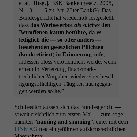
et al. [Hrsg.],
BSK
Bankenge­setz, 2005,
N. 13 — 15 zu Art. 23ter BankG). Das
Bun­des­gericht hat wieder­holt fest­gestellt,
dass
das Wer­be­ver­bot
als solch­es
den
Betrof­fe­nen kaum berühre, da es
lediglich die — so oder anders —
beste­hen­den geset­zlichen Pflicht­en
(konkretisiert) in Erin­nerung rufe
,
indessen bloss veröf­fentlicht werde, wenn
erneut in Ver­let­zung finanz­mark­
trechtlich­er Vor­gaben wieder ein­er bewil­
li­gungspflichti­gen Tätigkeit nachge­gan­
gen wer­den sollte.”
Schliesslich äussert sich das Bun­des­gericht —
soweit ersichtlich zum ersten Mal — zum soge­
nan­nten “
nam­ing and sham­ing
”, ein­er mit dem
FINMAG
neu einge­führten auf­sicht­srechtlichen
Massnahme: