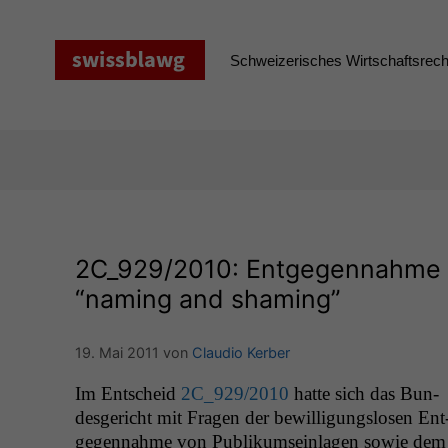
Zum
Inhalt
springen
Schweizerisches Wirtschaftsrecht
2C_929
/2010: Entgegennahme 
“naming and shaming”
19. Mai 2011
von
Claudio Kerber
Im Entscheid
2C_929
/2010
hat­te sich das Bun­
des­gericht mit Fra­gen der bewil­li­gungslosen Ent
ge­gen­nahme von Pub­likum­sein­la­gen sowie dem