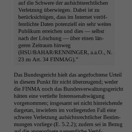
auf die Schwere der auf­sicht­srechtlichen
Ver­let­zung über­wiegen. Dabei ist zu
berück­sichti­gen, dass im Inter­net veröf­
Funktionalität
fentlichte Dat­en poten­ziell ein sehr weites
Einige
Pub­likum erre­ichen und dies — selb­st
Funktionen auf
dieser Website
nach der Löschung — über einen län­
sind optional.
geren Zeitraum hin­weg
Wenn Sie
(
HSU
/
BAHAR
/
RENNINGER
, a.a.O., N.
diese Option
23 zu Art. 34
FINMAG
).”
deaktivieren,
kann die
Website nicht
Das Bun­des­gericht hielt das ange­focht­ene Urteil
zu 100%
in diesem Punkt für nicht überzeu­gend; wed­er
funktionieren.
die
FINMA
noch das Bun­desver­wal­tungs­gericht
hät­ten eine ver­tiefte Inter­essen­ab­wä­gung
vorgenom­men; ins­ge­samt sei nicht hin­re­ichende
Marketing
dar­ge­tan, inwiefern im vor­liegen­den Fall eine
Wir speichern
anonyme Daten ab,
schwere Ver­let­zung auf­sicht­srechtlich­er Bes­tim­
um interne
mungen vor­liege (E. 5.2.2); zudem sei in Bezug
marketingtechnische
auf die ange­ord­nete namentliche Veröf­