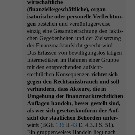
wirtschaftliche
(finanzielle/geschäftliche), organ­
isatorische oder per­son­elle Ver­flech­tun­
gen
beste­hen und vernün­ftiger­weise
einzig eine Gesamt­be­tra­ch­tung den fak­tis­
chen Gegeben­heit­en und der Zielset­zung
der Finanz­mark­tauf­sicht gerecht wird.
Das Erfassen von bewil­li­gungs­los täti­gen
Inter­mediären im Rah­men ein­er Gruppe
mit den entsprechen­den auf­sicht­
srechtlichen Kon­se­quen­zen
richtet sich
gegen den Rechtsmiss­brauch und soll
ver­hin­dern, dass Akteure, die in
Umge­hung der finanz­mark­trechtlichen
Aufla­gen han­deln, bess­er gestellt sind,
als wer sich geset­zeskon­form der Auf­
sicht der staatlichen Behör­den unter­
wirft
(
BGE
136
II
43
E. 4.3.3 S. 51).
Ein grup­pen­weis­es Han­deln liegt nach