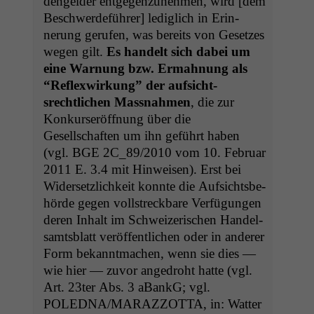
den­gelder ent­ge­gen­zunehmen, wird [dem
Beschw­erde­führer] lediglich in Erin­
nerung gerufen, was bere­its von Geset­zes
wegen gilt.
Es han­delt sich dabei um
eine War­nung bzw. Ermah­nung als
“Reflexwirkung” der auf­sicht­
srechtlichen Mass­nah­men
, die zur
Konkurs­eröff­nung über die
Gesellschaften um ihn geführt haben
(vgl.
BGE
2C_89
/2010 vom 10. Feb­ru­ar
2011 E. 3.4 mit Hin­weisen). Erst bei
Wider­set­zlichkeit kon­nte die Auf­sichts­be­
hörde gegen voll­streck­bare Ver­fü­gun­gen
deren Inhalt im Schweiz­erischen Han­del­
samts­blatt veröf­fentlichen oder in ander­er
Form bekan­nt­machen, wenn sie dies —
wie hier — zuvor ange­dro­ht hat­te (vgl.
Art. 23ter Abs. 3 aBankG; vgl.
POLEDNA
/
MARAZZOTTA
, in: Wat­ter