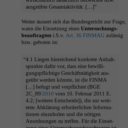
aus­geübte Gesamtaktivität. […]”
Weit­er äussert sich das Bun­des­gericht zur Frage,
wann die Ein­set­zung eines
Unter­suchungs­
beauf­tragten
i.S.v.
Art. 36
FINMAG
zuläs­sig
bzw. geboten ist:
“
4.1 Liegen hin­re­ichend konkrete Anhalt­
spunk­te dafür vor, dass eine bewil­li­
gungspflichtige Geschäft­stätigkeit aus­
geübt wer­den kön­nte, ist die
FINMA
[…] befugt und verpflichtet (
BGE
2C_89
/2010
vom 10. Feb­ru­ar 2011 E.
4.2; [weit­ere Entschei­de]), die zur weit­
eren Abklärung erforder­lichen Infor­ma­
tio­nen einzu­holen und die nöti­gen
Anord­nun­gen zu tre­f­fen. Für die Ein­set­
zung eines Unter­suchungs­beauf­tragten ist