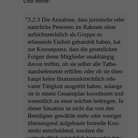
Und fern­er:
“
3.2.3 Die Annahme, dass juris­tis­che oder
natür­liche Per­so­n­en im Rah­men ein­er
auf­sicht­srechtlich als Gruppe zu
erfassende Ein­heit gehan­delt haben, hat
zur Kon­se­quenz, dass die geset­zlichen
Fol­gen deren Mit­glieder unab­hängig
davon tre­f­fen, ob sie sel­ber alle Tatbe­
stand­se­le­mente erfüllen oder ob sie über­
haupt keine finanz­mark­trechtlich rel­e­
vante Tätigkeit aus­geübt haben, solange
sie in einem Gesamt­plan koor­diniert und
wesentlich zu ein­er solchen beitru­gen. In
dieser Sit­u­a­tion ist nicht das von den
Beteiligten gewählte mehr oder weniger
überzeu­gend aufge­baute formelle Kon­
strukt entschei­dend, son­dern die
wirtschaftlich tat­säch­lich bezweck­te bzw.