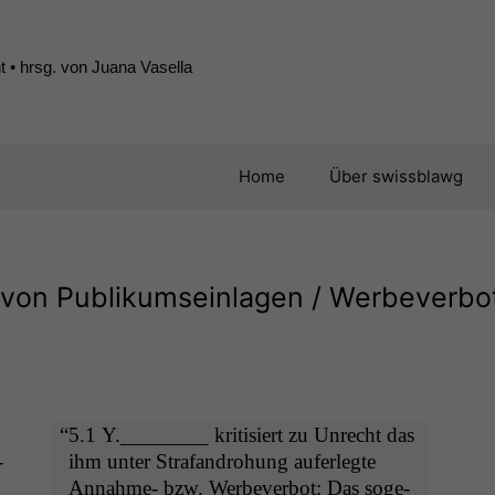
 • hrsg. von Juana Vasella
Home
Über swissblawg
von Publikumseinlagen / Werbeverbot
“
5.1 Y.________ kri­tisiert zu Unrecht das
­
ihm unter Strafan­dro­hung aufer­legte
Annahme- bzw. Wer­be­ver­bot: Das soge­