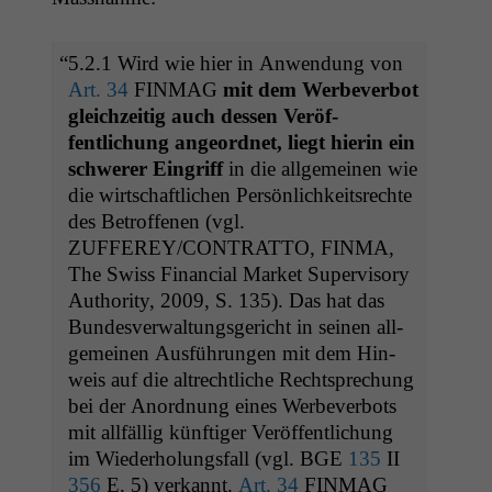
“
5.2.1 Wird wie hier in Anwen­dung von
Art. 34
FINMAG
mit dem Wer­be­ver­bot
gle­ichzeit­ig auch dessen Veröf­
fentlichung ange­ord­net, liegt hierin ein
schw­er­er Ein­griff
in die all­ge­meinen wie
die wirtschaftlichen Per­sön­lichkeit­srechte
des Betrof­fe­nen (vgl.
ZUFFEREY
/
CONTRATTO
,
FINMA
,
The Swiss Finan­cial Mar­ket Super­vi­so­ry
Author­i­ty, 2009, S. 135). Das hat das
Bun­desver­wal­tungs­gericht in seinen all­
ge­meinen Aus­führun­gen mit dem Hin­
weis auf die altrechtliche Recht­sprechung
bei der Anord­nung eines Wer­be­ver­bots
mit allfäl­lig kün­ftiger Veröf­fentlichung
im Wieder­hol­ungs­fall (vgl.
BGE
135
II
356
E. 5) verkan­nt.
Art. 34
FINMAG