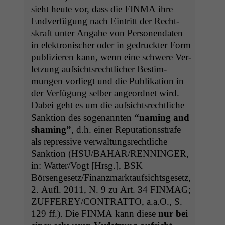
sieht heute vor, dass die
FINMA
ihre
End­ver­fü­gung nach Ein­tritt der Recht­
skraft unter Angabe von Per­so­n­en­dat­en
in elek­tro­n­is­ch­er oder in gedruck­ter Form
pub­lizieren kann, wenn eine schwere Ver­
let­zung auf­sicht­srechtlich­er Bes­tim­
mungen vor­liegt und die Pub­lika­tion in
der Ver­fü­gung sel­ber ange­ord­net wird.
Dabei geht es um die auf­sicht­srechtliche
Sank­tion des soge­nan­nten
“nam­ing and
sham­ing”
, d.h. ein­er Rep­u­ta­tion­sstrafe
als repres­sive ver­wal­tungsrechtliche
Sank­tion (
HSU
/
BAHAR
/
RENNINGER
,
in: Watter/Vogt [Hrsg.],
BSK
Börsengesetz/Finanzmarktaufsichtsgesetz,
2. Aufl. 2011, N. 9 zu Art. 34
FINMAG
;
ZUFFEREY
/
CONTRATTO
, a.a.O., S.
129 ff.). Die
FINMA
kann diese
nur bei
Notwendige