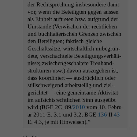
der Recht­sprechung ins­beson­dere dann
vor, wenn die Beteiligten gegen aussen
als Ein­heit auftreten bzw. auf­grund der
Umstände (Ver­wis­chen der rechtlichen
und buch­hal­ter­ischen Gren­zen zwis­chen
den Beteiligten; fak­tisch gle­iche
Geschäftssitze; wirtschaftlich unbe­grün­
dete, ver­schachtelte Beteili­gungsver­hält­
nisse; zwis­chengeschal­tete Treuhand­
struk­turen usw.) davon auszuge­hen ist,
dass koor­diniert — aus­drück­lich oder
stillschweigend arbeit­steilig und ziel­
gerichtet — eine gemein­same Aktiv­ität
im auf­sicht­srechtlichen Sinn aus­geübt
wird (
BGE
2C_89
/2010
vom 10. Feb­ru­
ar 2011 E. 3.1 und 3.2;
BGE
136
II
43
E. 4.3, je mit Hinweisen).”