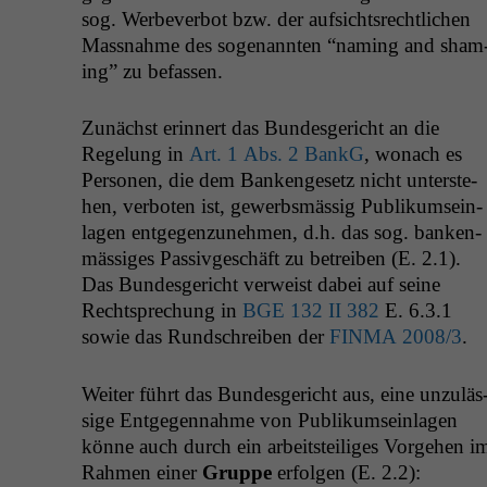
sog. Wer­be­ver­bot bzw. der auf­sicht­srechtlichen
Mass­nahme des soge­nan­nten “nam­ing and sham
ing” zu befassen.
Zunächst erin­nert das Bun­des­gericht an die
Regelung in
Art. 1 Abs. 2 BankG
, wonach es
Per­so­n­en, die dem Bankenge­setz nicht unter­ste­
hen, ver­boten ist, gewerb­smäs­sig Pub­likum­sein­
la­gen ent­ge­gen­zunehmen, d.h. das sog. banken­
mäs­siges Pas­sivgeschäft zu betreiben (E. 2.1).
Das Bun­des­gericht ver­weist dabei auf seine
Recht­sprechung in
BGE
132
II
382
E. 6.3.1
sowie das Rund­schreiben der
FINMA
2008/3
.
Weit­er führt das Bun­des­gericht aus, eine unzuläs
sige Ent­ge­gen­nahme von Pub­likum­sein­la­gen
könne auch durch ein arbeit­steiliges Vorge­hen i
Rah­men ein­er
Gruppe
erfol­gen (E. 2.2):