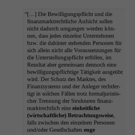
“
[…] Die Bewil­li­gungspflicht und die
finanz­mark­trechtliche Auf­sicht sollen
nicht dadurch umgan­gen wer­den kön­
nen, dass jedes einzelne Unternehmen
bzw. die dahin­ter ste­hen­den Per­so­n­en für
sich allein nicht alle Voraus­set­zun­gen für
die Unter­stel­lungspflicht erfüllen, im
Resul­tat aber gemein­sam den­noch eine
bewil­li­gungspflichtige Tätigkeit aus­geübt
wird. Der Schutz des Mark­tes, des
Finanzsys­tems und der Anleger recht­fer­
tigt in solchen Fällen trotz for­maljuris­tis­
ch­er Tren­nung der Struk­turen finanz­
mark­trechtlich eine
ein­heitliche
(wirtschaftliche) Betra­ch­tungsweise
,
falls zwis­chen den einzel­nen Per­so­n­en
und/oder Gesellschaften
enge