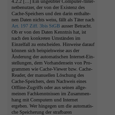
4.2.2 […] Ein ungeübter Com­put­er-/In­ter­
net­be­nutzer, der von der Exis­tenz des
Cache-Spe­ich­ers und den darin enthal­te­
nen Dat­en nichts weiss, fällt als Täter nach
Art. 197 Ziff. 3bis StGB
auss­er Betra­cht.
Ob er von den Dat­en Ken­nt­nis hat, ist
nach den konkreten Umstän­den im
Einzelfall zu entschei­den. Hin­weise darauf
kön­nen sich beispiel­sweise aus der
Änderung der automa­tis­chen Inter­net-Ein­
stel­lun­gen, dem Vorhan­den­sein von Pro­
gram­men wie Cache-View­er bzw. Cache-
Read­er, der manuellen Löschung des
Cache-Spe­ich­ers, dem Nach­weis eines
Offline-Zugriffs oder aus seinen all­ge­
meinen Fachken­nt­nis­sen im Zusam­men­
hang mit Com­put­ern und Inter­net
ergeben. Wer hinge­gen um die automa­tis­
che Spe­icherung der straf­baren