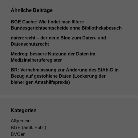
Wenn Sie
diese Option
Ähnliche Beiträge
deaktivieren,
kann die
BGE
Cache: Wie findet man ältere
Website nicht
Bundesgerichtsentscheide ohne Bibliotheksbesuch
zu 100%
daten:recht – der neue Blog zum Daten- und
funktionieren.
Datenschutzrecht
Medreg: bessere Nutzung der Daten im
Marketing
Medizinalberuferegister
Wir speichern
BR
: Vernehmlassung zur Änderung des StAhiG in
anonyme Daten ab,
Bezug auf gestohlene Daten (Lockerung der
um interne
bisherigen Amtshilfepraxis)
marketingtechnische
Auswertungen
durchführen zu
können. Diese helfen
uns, unsere Website
Kategorien
zu verbessern.
Allgemein
BGE
(amtl. Publ.)
BVGer