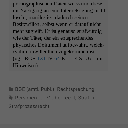
pornographis­chen Dat­en weiss und diese
im Nach­gang an eine Inter­net­sitzung nicht
löscht, man­i­festiert dadurch seinen
Besitzwillen, selb­st wenn er darauf nicht
mehr zugreift. Er ist genau­so strafwürdig
wie der Täter, der ein entsprechen­des
physis­ches Doku­ment auf­be­wahrt, welch­
es ihm unwil­lentlich zugekom­men ist
(vgl.
BGE
131
IV
64
E. 11.4 S. 76 f. mit
Hinweisen).
Notwendige
Cookies
Kategorien
BGE (amtl. Publ.)
,
Rechtsprechung
Diese
Schlagwörter
Personen- u. Medienrecht
,
Straf- u.
Cookies sind
nicht
Strafprozessrecht
optional, es
braucht sie,
damit die
Website