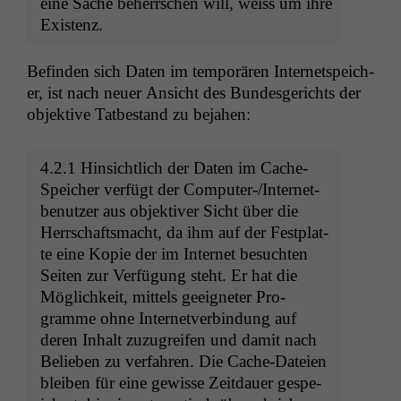
eine Sache beherrschen will, weiss um ihre
Existenz.
Befind­en sich Dat­en im tem­porären Inter­net­spe­ich­
er, ist nach neuer Ansicht des Bun­des­gerichts der
objek­tive Tatbe­stand zu bejahen:
4.2.1 Hin­sichtlich der Dat­en im Cache-
Spe­ich­er ver­fügt der Com­put­er-/In­ter­net­
be­nutzer aus objek­tiv­er Sicht über die
Herrschafts­macht, da ihm auf der Fest­plat­
te eine Kopie der im Inter­net besucht­en
Seit­en zur Ver­fü­gung ste­ht. Er hat die
Möglichkeit, mit­tels geeigneter Pro­
gramme ohne Inter­netverbindung auf
deren Inhalt zuzu­greifen und damit nach
Belieben zu ver­fahren. Die Cache-Dateien
bleiben für eine gewisse Zeit­dauer gespe­