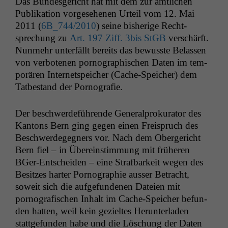
Das Bun­des­gericht hat mit dem zur amtlichen
Pub­lika­tion vorge­se­henen Urteil vom 12. Mai
2011 (
6B_744
/2010
) seine bish­erige Recht­
sprechung zu
Art. 197 Ziff. 3bis StGB
ver­schärft.
Nun­mehr unter­fällt bere­its das bewusste Belassen
von ver­bote­nen pornographis­chen Dat­en im tem­
porären Inter­net­spe­ich­er (Cache-Spe­ich­er) dem
Tatbe­stand der Pornografie.
Der beschw­erde­führende Gen­er­al­proku­ra­tor des
Kan­tons Bern ging gegen einen Freis­pruch des
Beschw­erdegeg­n­ers vor. Nach dem Oberg­ericht
Bern fiel – in Übere­in­stim­mung mit früheren
BGer-Entschei­den – eine Straf­barkeit wegen des
Besitzes har­ter Pornogra­phie auss­er Betra­cht,
soweit sich die aufge­fun­de­nen Dateien mit
pornografis­chen Inhalt im Cache-Spe­ich­er befun­
den hat­ten, weil kein gezieltes Herun­ter­laden
stattge­fun­den habe und die Löschung der Dat­en