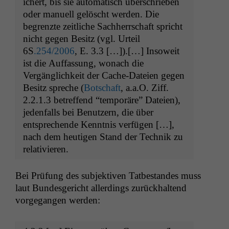
ichert, bis sie automa­tisch über­schrieben
oder manuell gelöscht wer­den. Die
begren­zte zeitliche Sach­herrschaft spricht
nicht gegen Besitz (vgl. Urteil
6S
.254/2006
, E. 3.3 […]).[…] Insoweit
ist die Auf­fas­sung, wonach die
Vergänglichkeit der Cache-Dateien gegen
Besitz spreche (
Botschaft
, a.a.O. Ziff.
2.2.1.3 betr­e­f­fend “tem­poräre” Dateien),
jeden­falls bei Benutzern, die über
entsprechende Ken­nt­nis ver­fü­gen […],
nach dem heuti­gen Stand der Tech­nik zu
relativieren.
Bei Prü­fung des sub­jek­tiv­en Tatbe­standes muss
laut Bun­des­gericht allerd­ings zurück­hal­tend
vorge­gan­gen werden: