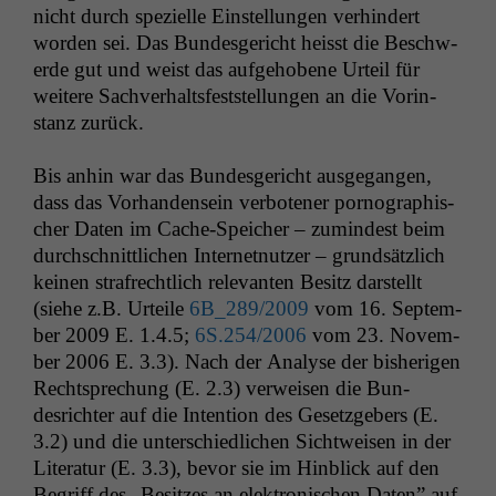
nicht durch spezielle Ein­stel­lun­gen ver­hin­dert
wor­den sei. Das Bun­des­gericht heisst die Beschw­
erde gut und weist das aufge­hobene Urteil für
weit­ere Sachver­halts­fest­stel­lun­gen an die Vorin­
stanz zurück.
Bis anhin war das Bun­des­gericht aus­ge­gan­gen,
dass das Vorhan­den­sein ver­boten­er pornographis­
ch­er Dat­en im Cache-Spe­ich­er – zumin­d­est beim
durch­schnit­tlichen Inter­net­nutzer – grund­sät­zlich
keinen strafrechtlich rel­e­van­ten Besitz darstellt
(siehe z.B. Urteile
6B_289
/2009
vom 16. Sep­tem­
ber 2009 E. 1.4.5;
6S
.254/2006
vom 23. Novem­
ber 2006 E. 3.3). Nach der Analyse der bish­eri­gen
Recht­sprechung (E. 2.3) ver­weisen die Bun­
desrichter auf die Inten­tion des Geset­zge­bers (E.
3.2) und die unter­schiedlichen Sichtweisen in der
Lit­er­atur (E. 3.3), bevor sie im Hin­blick auf den
Begriff des „Besitzes an elek­tro­n­is­chen Dat­en” auf