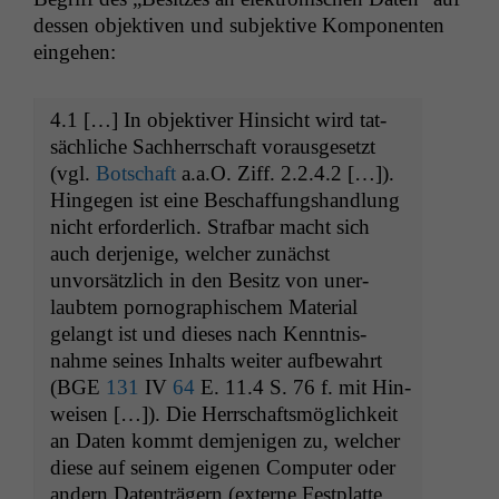
dessen objek­tiv­en und sub­jek­tive Kom­po­nen­ten
eingehen:
4.1 […] In objek­tiv­er Hin­sicht wird tat­
säch­liche Sach­herrschaft voraus­ge­set­zt
(vgl.
Botschaft
a.a.O. Ziff. 2.2.4.2 […]).
Hinge­gen ist eine Beschaf­fung­shand­lung
nicht erforder­lich. Straf­bar macht sich
auch der­jenige, welch­er zunächst
unvorsät­zlich in den Besitz von uner­
laubtem pornographis­chem Mate­r­i­al
gelangt ist und dieses nach Ken­nt­nis­
nahme seines Inhalts weit­er auf­be­wahrt
(
BGE
131
IV
64
E. 11.4 S. 76 f. mit Hin­
weisen […]). Die Herrschaftsmöglichkeit
an Dat­en kommt dem­jeni­gen zu, welch­er
diese auf seinem eige­nen Com­put­er oder
andern Daten­trägern (externe Fest­plat­te,