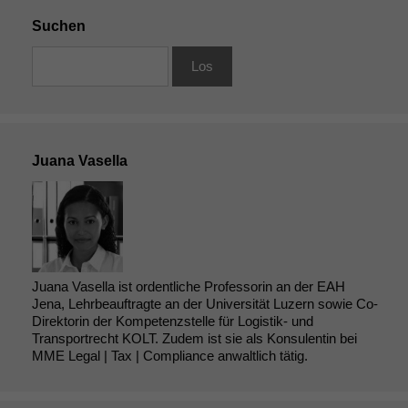
korrekt
Suchen
angezeigt
werden kann.
Statistiken
Um unsere
Website zu
Juana Vasella
verbessern,
zeichnen
wir
anonyme
statistische
Daten auf.
Juana Vasella ist ordentliche Professorin an der EAH
Jena, Lehrbeauftragte an der Universität Luzern sowie Co-
Direktorin der Kompetenzstelle für Logistik- und
Funktionalität
Transportrecht KOLT. Zudem ist sie als Konsulentin bei
Einige
MME Legal | Tax | Compliance anwaltlich tätig.
Funktionen auf
dieser Website
sind optional.