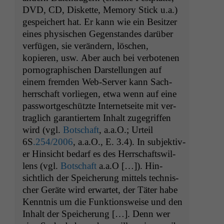
DVD
,
CD
, Diskette, Mem­o­ry Stick u.a.)
gespe­ichert hat. Er kann wie ein Besitzer
eines physis­chen Gegen­standes darüber
ver­fü­gen, sie verän­dern, löschen,
kopieren, usw. Aber auch bei ver­bote­nen
pornographis­chen Darstel­lun­gen auf
einem frem­den Web-Serv­er kann Sach­
herrschaft vor­liegen, etwa wenn auf eine
pass­wort­geschützte Inter­net­seite mit ver­
traglich garantiertem Inhalt zuge­grif­f­en
wird (vgl.
Botschaft
, a.a.O.; Urteil
6S
.254/2006
, a.a.O., E. 3.4). In sub­jek­tiv­
er Hin­sicht bedarf es des Herrschaftswil­
lens (vgl.
Botschaft
a.a.O […]). Hin­
sichtlich der Spe­icherung mit­tels tech­nis­
ch­er Geräte wird erwartet, der Täter habe
Ken­nt­nis um die Funk­tion­sweise und den
Inhalt der Spe­icherung […]. Denn wer