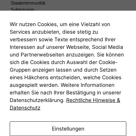
Staatenimmunität
Submission
Submissionsrecht
Teilungsklage
Wir nutzen Cookies, um eine Vielzahl von
Venezuela
Services anzubieten, diese stetig zu
VRK
verbessern sowie Texte entsprechend Ihrer
Wiederherstellungsanordnung
Interessen auf unserer Webseite, Social Media
Zivilprozessordnung
und Partnerwebseiten anzuzeigen. Sie können
ZPO
sich die Cookies durch Auswahl der Cookie-
Zustellfiktion
Gruppen anzeigen lassen und durch Setzen
Zuständigkeit
Öffentliches Personalrecht
eines Häkchens entscheiden, welche Cookies
Öffentlichkeitsprinzip
ausgespielt werden. Weitere Informationen
erhalten Sie nach Ihrer Bestätigung in unserer
Datenschutzerklärung.
Rechtliche Hinweise &
Datenschutz
anmelden
Einstellungen