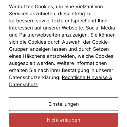
Teilungsklage
Wir nutzen Cookies, um eine Vielzahl von
Venezuela
Services anzubieten, diese stetig zu
VRK
verbessern sowie Texte entsprechend Ihrer
Wiederherstellungsanordnung
Interessen auf unserer Webseite, Social Media
Zivilprozessordnung
und Partnerwebseiten anzuzeigen. Sie können
ZPO
sich die Cookies durch Auswahl der Cookie-
Zustellfiktion
Gruppen anzeigen lassen und durch Setzen
Zuständigkeit
Öffentliches Personalrecht
eines Häkchens entscheiden, welche Cookies
Öffentlichkeitsprinzip
ausgespielt werden. Weitere Informationen
erhalten Sie nach Ihrer Bestätigung in unserer
Datenschutzerklärung.
Rechtliche Hinweise &
Datenschutz
anmelden
Einstellungen
Nicht erlauben