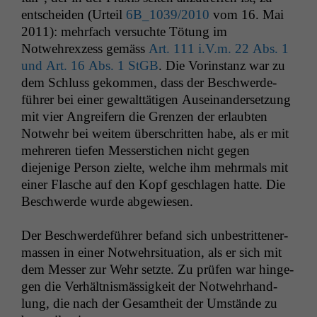
entschei­den (Urteil
6B_1039
/2010
vom 16. Mai
2011): mehrfach ver­suchte Tötung im
Notwehrexzess gemäss
Art. 111 i.V.m. 22 Abs. 1
und Art. 16 Abs. 1 StGB
. Die Vorin­stanz war zu
dem Schluss gekom­men, dass der Beschw­erde­
führer bei ein­er gewalt­täti­gen Auseinan­der­set­zung
mit vier Angreifern die Gren­zen der erlaubten
Notwehr bei weit­em über­schrit­ten habe, als er mit
mehreren tiefen Messer­stichen nicht gegen
diejenige Per­son zielte, welche ihm mehrmals mit
ein­er Flasche auf den Kopf geschla­gen hat­te. Die
Beschw­erde wurde abgewiesen.
Der Beschw­erde­führer befand sich unbe­strit­ten­er­
massen in ein­er Notwehrsi­t­u­a­tion, als er sich mit
dem Mess­er zur Wehr set­zte. Zu prüfen war hinge­
gen die Ver­hält­nis­mäs­sigkeit der Notwehrhand­
lung, die nach der Gesamtheit der Umstände zu