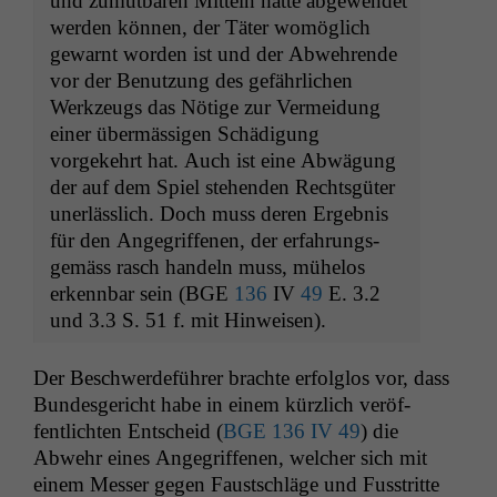
und zumut­baren Mit­teln hätte abgewen­det
wer­den kön­nen, der Täter wom­öglich
gewarnt wor­den ist und der Abwehrende
vor der Benutzung des gefährlichen
Werkzeugs das Nötige zur Ver­mei­dung
ein­er über­mäs­si­gen Schädi­gung
vorgekehrt hat. Auch ist eine Abwä­gung
der auf dem Spiel ste­hen­den Rechts­güter
uner­lässlich. Doch muss deren Ergeb­nis
für den Ange­grif­f­e­nen, der erfahrungs­
gemäss rasch han­deln muss, müh­e­los
erkennbar sein (
BGE
136
IV
49
E. 3.2
und 3.3 S. 51 f. mit Hinweisen).
Der Beschw­erde­führer brachte erfol­g­los vor, dass
Bun­des­gericht habe in einem kür­zlich veröf­
fentlicht­en Entscheid (
BGE
136
IV
49
) die
Abwehr eines Ange­grif­f­e­nen, welch­er sich mit
einem Mess­er gegen Faustschläge und Fusstritte