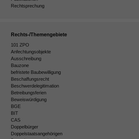
statistische
Rechtsprechung
Daten auf.
Funktionalität
Rechts-/Themengebiete
Einige
Funktionen auf
101 ZPO
dieser Website
Anfechtungsobjekte
sind optional.
Ausschreibung
Wenn Sie
Bauzone
diese Option
befristete Baubewilligung
deaktivieren,
Beschaffungsrecht
kann die
Beschwerdelegitimation
Website nicht
Betreibungsferien
zu 100%
Beweiswürdigung
funktionieren.
BGE
BIT
CAS
Marketing
Doppelbürger
Wir speichern
anonyme Daten ab,
Doppelstaatsangehörigen