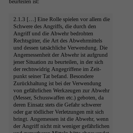
beurteilen ist:
2.1.3 […] Eine Rolle spie­len vor allem die
Schwere des Angriffs, die durch den
Angriff und die Abwehr bedro­ht­en
Rechts­güter, die Art des Abwehrmit­tels
und dessen tat­säch­liche Ver­wen­dung. Die
Angemessen­heit der Abwehr ist auf­grund
jen­er Sit­u­a­tion zu beurteilen, in der sich
der rechtswidrig Ange­grif­f­ene im Zeit­
punkt sein­er Tat befand. Beson­dere
Zurück­hal­tung ist bei der Ver­wen­dung
von gefährlichen Werkzeu­gen zur Abwehr
(Mess­er, Schuss­waf­fen etc.) geboten, da
deren Ein­satz stets die Gefahr schw­er­er
oder gar tödlich­er Ver­let­zun­gen mit sich
bringt. Angemessen ist die Abwehr, wenn
der Angriff nicht mit weniger gefährlichen