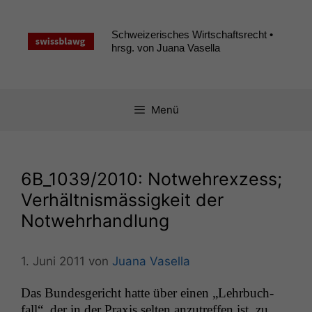
Zum
Inhalt
Schweizerisches Wirtschaftsrecht •
springen
hrsg. von Juana Vasella
Menü
6B_1039
/2010: Notwehrexzess;
Verhältnismässigkeit der
Notwehrhandlung
1. Juni 2011
von
Juana Vasella
Das Bun­des­gericht hat­te über einen „Lehrbuch­
fall“, der in der Prax­is sel­ten anzutr­e­f­fen ist, zu