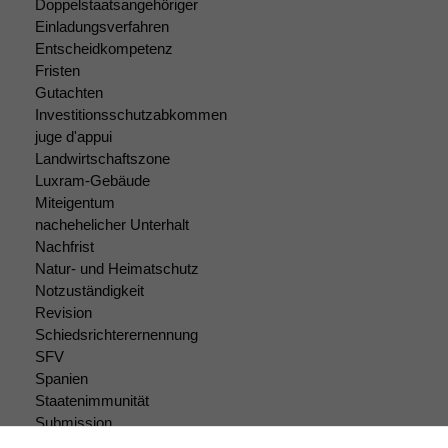
um interne
Doppelstaatsangehöriger
marketingtechnische
Einladungsverfahren
Auswertungen
Entscheidkompetenz
durchführen zu
Fristen
können. Diese helfen
Gutachten
uns, unsere Website
Investitionsschutzabkommen
zu verbessern.
juge d'appui
Landwirtschaftszone
Luxram-Gebäude
Miteigentum
nachehelicher Unterhalt
Nachfrist
Natur- und Heimatschutz
Notzuständigkeit
Revision
Schiedsrichterernennung
SFV
Spanien
Staatenimmunität
Submission
Submissionsrecht