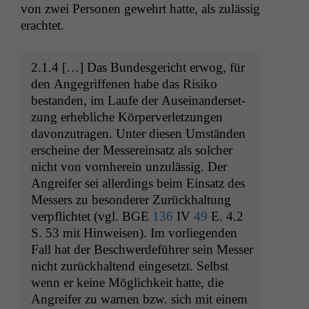
von zwei Per­so­n­en gewehrt hat­te, als zuläs­sig
erachtet.
2.1.4 […] Das Bun­des­gericht erwog, für
den Ange­grif­f­e­nen habe das Risiko
bestanden, im Laufe der Auseinan­der­set­
zung erhe­bliche Kör­per­ver­let­zun­gen
davonzu­tra­gen. Unter diesen Umstän­den
erscheine der Messere­in­satz als solch­er
nicht von vorn­here­in unzuläs­sig. Der
Angreifer sei allerd­ings beim Ein­satz des
Messers zu beson­der­er Zurück­hal­tung
verpflichtet (vgl.
BGE
136
IV
49
E. 4.2
S. 53 mit Hin­weisen). Im vor­liegen­den
Fall hat der Beschw­erde­führer sein Mess­er
nicht zurück­hal­tend einge­set­zt. Selb­st
wenn er keine Möglichkeit hat­te, die
Angreifer zu war­nen bzw. sich mit einem