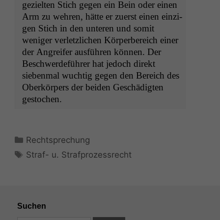
geziel­ten Stich gegen ein Bein oder einen
Arm zu wehren, hätte er zuerst einen einzi­
gen Stich in den unteren und somit
weniger ver­let­zlichen Kör­per­bere­ich ein­er
der Angreifer aus­führen kön­nen. Der
Beschw­erde­führer hat jedoch direkt
sieben­mal wuchtig gegen den Bere­ich des
Oberkör­pers der bei­den Geschädigten
gestochen.
Kategorien
Rechtsprechung
Schlagwörter
Straf- u. Strafprozessrecht
Suchen