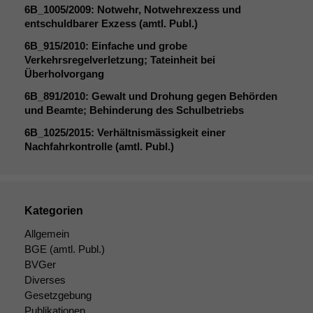
6B_1005
/2009: Notwehr, Notwehrexzess und
Notwendige
entschuldbarer Exzess (amtl. Publ.)
Cookies
6B_915
/2010: Einfache und grobe
Diese
Verkehrsregelverletzung; Tateinheit bei
Cookies sind
Überholvorgang
nicht
optional, es
6B_891
/2010: Gewalt und Drohung gegen Behörden
braucht sie,
und Beamte; Behinderung des Schulbetriebs
damit die
6B_1025
/2015: Verhältnismässigkeit einer
Website
Nachfahrkontrolle (amtl. Publ.)
korrekt
angezeigt
werden kann.
Kategorien
Statistiken
Allgemein
Um unsere
BGE
(amtl. Publ.)
Website zu
BVGer
verbessern,
zeichnen
Diverses
wir
Gesetzgebung
anonyme
Publikationen