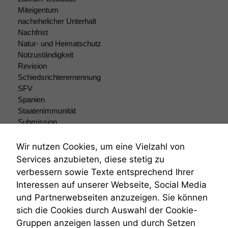
funktionieren.
Miteigentum
nachehelicher Unterhalt
Nachfrist
Marketing
Natur- und Heimatschutz
Wir speichern
Notzuständigkeit
anonyme Daten ab,
Revision
um interne
Schiedsrichterernennung
marketingtechnische
SFV
Auswertungen
durchführen zu
Spanien
können. Diese helfen
Staatenimmunität
uns, unsere Website
Submission
zu verbessern.
Submissionsrecht
Teilungsklage
Wir nutzen Cookies, um eine Vielzahl von
Venezuela
Services anzubieten, diese stetig zu
VRK
verbessern sowie Texte entsprechend Ihrer
Wiederherstellungsanordnung
Interessen auf unserer Webseite, Social Media
Zivilprozessordnung
und Partnerwebseiten anzuzeigen. Sie können
ZPO
sich die Cookies durch Auswahl der Cookie-
Zustellfiktion
Gruppen anzeigen lassen und durch Setzen
Zuständigkeit