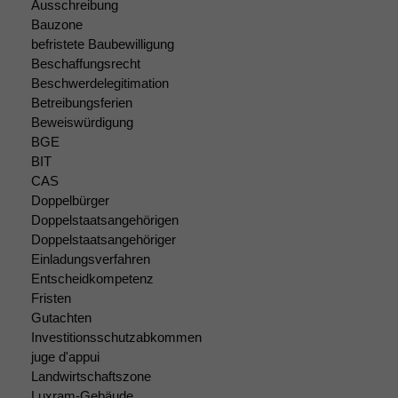
Statistiken
Ausschreibung
Um unsere
Bauzone
Website zu
befristete Baubewilligung
verbessern,
Beschaffungsrecht
zeichnen
Beschwerdelegitimation
wir
Betreibungsferien
anonyme
Beweiswürdigung
statistische
BGE
Daten auf.
BIT
CAS
Doppelbürger
Funktionalität
Doppelstaatsangehörigen
Einige
Doppelstaatsangehöriger
Funktionen auf
Einladungsverfahren
dieser Website
Entscheidkompetenz
sind optional.
Wenn Sie
Fristen
diese Option
Gutachten
deaktivieren,
Investitionsschutzabkommen
kann die
juge d'appui
Website nicht
Landwirtschaftszone
zu 100%
Luxram-Gebäude