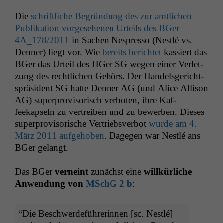
Die
schriftliche Begrün­dung des zur amtlichen
Pub­lika­tion vorge­se­henen Urteils des BGer
4A_178
/2011
in Sachen Nespres­so (Nestlé vs.
Den­ner) liegt vor. Wie
bere­its berichtet
kassiert das
BGer das Urteil des HGer
SG
wegen ein­er Ver­let­
zung des rechtlichen Gehörs. Der Han­dels­gericht­
spräsi­dent
SG
hat­te Den­ner
AG
(und Alice Alli­son
AG
) super­pro­vi­sorisch ver­boten, ihre Kaf­
feekapseln zu vertreiben und zu bewer­ben. Dieses
super­pro­vi­sorische Ver­trieb­sver­bot
wurde am 4.
März 2011 aufge­hoben
. Dage­gen war Nestlé ans
BGer gelangt.
Das BGer
verneint
zunächst eine
willkür­liche
Anwen­dung von
MSchG 2 b
:
“
Die Beschw­erde­führerin­nen [sc. Nestlé]