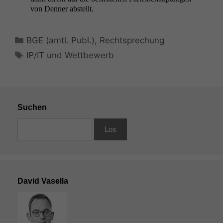
von Den­ner abstellt.
Kategorien
BGE (amtl. Publ.)
,
Rechtsprechung
Schlagwörter
IP/IT und Wettbewerb
Suchen
David Vasella