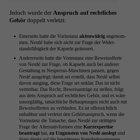
Jedoch wurde der
Anspruch auf rechtlich­es
Gehör
dop­pelt verletzt:
Ein­er­seits hat­te die Vorin­stanz
akten­widrig
angenom­
men, Nestlé habe sich nicht zur Frage der Wider­
stands­fähigkeit der Kapseln geäussert.
Ander­er­seits hat­te die Vorin­stanz eine Beweisof­ferte
von Nestlé zur Frage, ob Kapseln auch bei ander­er
Gestal­tung in Nespres­so-Maschi­nen passen, gegen
Nes­lé aus­gelegt; damit sei erstellt, dass Nes­lé selb­st
davon aus­ging, diese Frage sei unklar. Das ist nicht
vertret­bar. Das Recht, Beweisanträge zu stellen, fol­gt
aus dem Anspruch auf rechtlich­es Gehör, und es wäre
unsorgfältig, tat­säch­liche Behaup­tun­gen nicht auch mit
Beweisof­fer­ten zu verbinden. Es ist offen­sichtlich
unhalt­bar und ver­let­zt den Gehör­sanspruch, wenn die
Vorin­stanz die Tat­sache, dass Nestlé zur strit­ti­gen
Frage der Alter­na­tiv­for­men eine
Kurz­ex­per­tise
beantragt
hat,
zu Ungun­sten von Nes­lé auslegt
und
dann direkt auf die bestrit­te­nen Parteibehaup­tun­gen