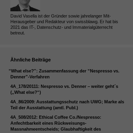
David Vasella ist der Gründer sowie jahrelanger Mit-
Herausgeber und Redakteur von swissblawg. Er hat bis
2021 das IT-, Datenschutz- und Immaterialgüterrecht
betreut.
Ähnliche Beiträge
“
What else?”: Zusammenfassung der “Nespresso vs.
Denner”-Verfahren
4A_178
/20111: Nespresso vs. Denner – weiter geht´s
(„What else?“)
4A_86
/2009: Ausstattungsschutz nach
UWG
; Marke als
Teil der Ausstattung (amtl. Publ.)
4A_508
/2012: Ethical Coffee Co./Nespresso:
Anfechtbarkeit eines Rückweisungs-
Massnahmeentscheids; Glaubhaftigkeit des