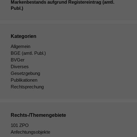
Markenbestands aufgrund Registereintrag (amtl.
Publ.)
Kategorien
Allgemein
Notwendige
BGE
(amtl. Publ.)
Cookies
BVGer
Diese
Diverses
Cookies sind
Gesetzgebung
nicht
Publikationen
optional, es
Rechtsprechung
braucht sie,
damit die
Website
korrekt
angezeigt
Rechts-/Themengebiete
werden kann.
101 ZPO
Anfechtungsobjekte