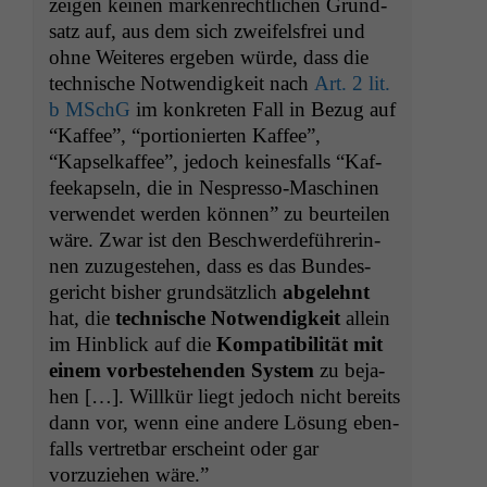
zeigen keinen marken­rechtlichen Grund­
satz auf, aus dem sich zweifels­frei und
ohne Weit­eres ergeben würde, dass die
tech­nis­che Notwendigkeit nach
Art. 2 lit.
b MSchG
im konkreten Fall in Bezug auf
“Kaf­fee”, “por­tion­ierten Kaf­fee”,
“Kapselkaf­fee”, jedoch keines­falls “Kaf­
feekapseln, die in Nespres­so-Maschi­nen
ver­wen­det wer­den kön­nen” zu beurteilen
wäre. Zwar ist den Beschw­erde­führerin­
nen zuzugeste­hen, dass es das Bun­des­
gericht bish­er grund­sät­zlich
abgelehnt
hat, die
tech­nis­che Notwendigkeit
allein
im Hin­blick auf die
Kom­pat­i­bil­ität mit
einem vorbeste­hen­den Sys­tem
zu beja­
hen […]. Willkür liegt jedoch nicht bere­its
dann vor, wenn eine andere Lösung eben­
falls vertret­bar erscheint oder gar
vorzuziehen wäre.”