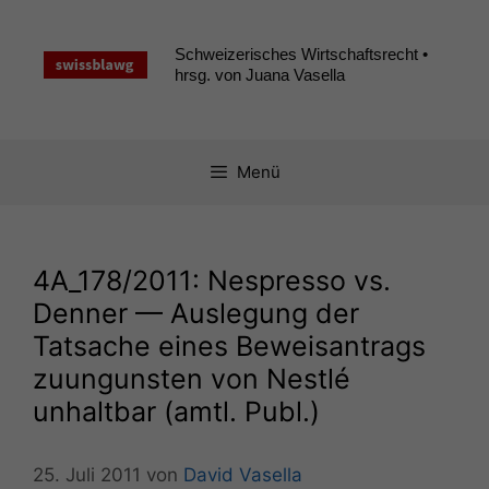
Zum
Inhalt
Schweizerisches Wirtschaftsrecht •
springen
hrsg. von Juana Vasella
Menü
4A_178
/2011: Nespresso vs.
Denner — Auslegung der
Tatsache eines Beweisantrags
zuungunsten von Nestlé
unhaltbar (amtl. Publ.)
25. Juli 2011
von
David Vasella