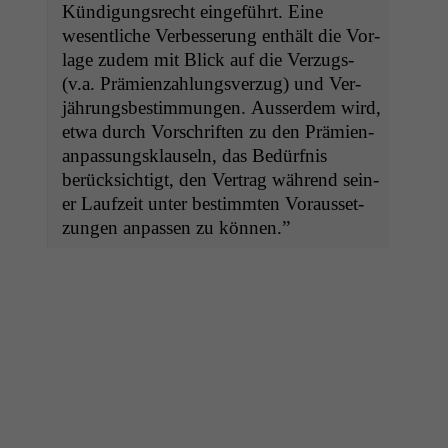
Kündi­gungsrecht einge­führt. Eine
wesentliche Verbesserung enthält die Vor­
lage zudem mit Blick auf die Verzugs-
(v.a. Prämien­zahlungsverzug) und Ver­
jährungs­bes­tim­mungen. Ausser­dem wird,
etwa durch Vorschriften zu den Prämien­
an­pas­sungsklauseln, das Bedürf­nis
berück­sichtigt, den Ver­trag während sein­
er Laufzeit unter bes­timmten Voraus­set­
zun­gen anpassen zu können.”