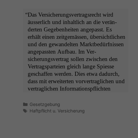
“
Das Ver­sicherungsver­tragsrecht wird
äusser­lich und inhaltlich an die verän­
derten Gegeben­heit­en angepasst. Es
erhält einen zeit­gemässen, über­sichtlichen
und den gewan­del­ten Mark­tbedürfnis­sen
angepassten Auf­bau. Im Ver­
sicherungsver­trag sollen zwis­chen den
Ver­tragsparteien gle­ich lange Spiesse
geschaf­fen wer­den. Dies etwa dadurch,
dass mit erweit­erten vorver­traglichen und
ver­traglichen Infor­ma­tion­spflicht­en
Kategorien
Gesetzgebung
Schlagwörter
Haftpflicht u. Versicherung