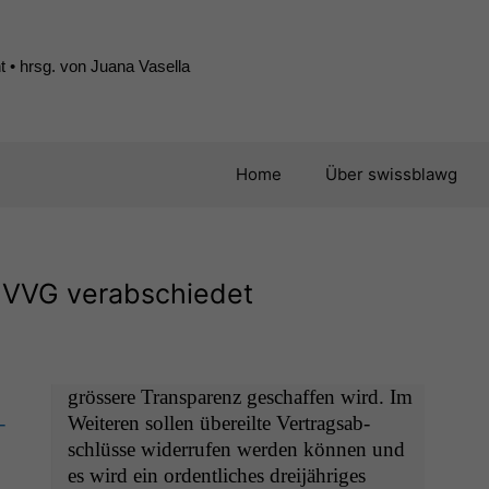
 • hrsg. von Juana Vasella
Home
Über swissblawg
s
VVG
verabschiedet
grössere Trans­parenz geschaf­fen wird. Im
­
Weit­eren sollen übereilte Ver­tragsab­
schlüsse wider­rufen wer­den kön­nen und
es wird ein ordentlich­es drei­jähriges