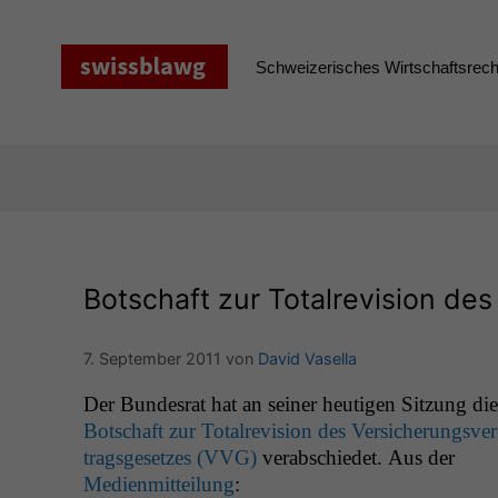
Zum
Inhalt
springen
Schweizerisches Wirtschaftsrecht
Botschaft zur Totalrevision de
7. September 2011
von
David Vasella
Der Bun­desrat hat an sein­er heuti­gen Sitzung die
Botschaft zur Total­re­vi­sion des Ver­sicherungsver
trags­ge­set­zes (
VVG
)
ver­ab­schiedet. Aus der
Medi­en­mit­teilung
: