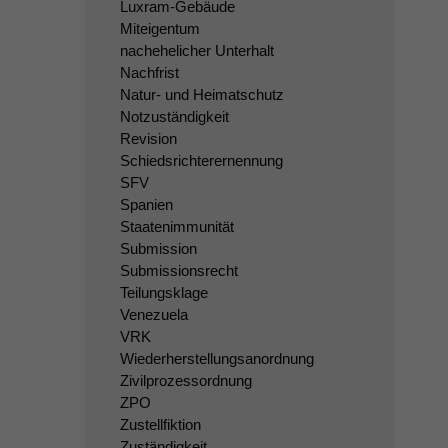
Luxram-Gebäude
Miteigentum
nachehelicher Unterhalt
Nachfrist
Natur- und Heimatschutz
Notzuständigkeit
Revision
Schiedsrichterernennung
SFV
Spanien
Staatenimmunität
Submission
Submissionsrecht
Teilungsklage
Venezuela
VRK
Wiederherstellungsanordnung
Zivilprozessordnung
ZPO
Zustellfiktion
Zuständigkeit