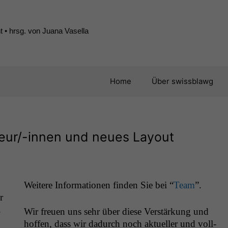
 • hrsg. von Juana Vasella
Home
Über swissblawg
eur/-innen und neues Layout
Weit­ere Infor­ma­tio­nen find­en Sie bei “
Team
”.
r
.
Wir freuen uns sehr über diese Ver­stärkung und
hof­fen, dass wir dadurch noch aktueller und voll­