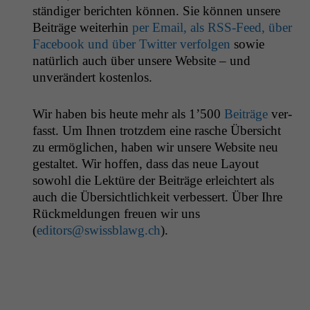
ständi­ger bericht­en kön­nen. Sie kön­nen unsere
Beiträge weit­er­hin
per Email, als RSS-Feed, über
Face­book und über Twit­ter ver­fol­gen
sowie
natür­lich auch über unsere Web­site – und
unverän­dert kostenlos.
Wir haben bis heute mehr als 1’500
Beiträge
ver­
fasst. Um Ihnen trotz­dem eine rasche Über­sicht
zu ermöglichen, haben wir unsere Web­site neu
gestal­tet. Wir hof­fen, dass das neue Lay­out
sowohl die Lek­türe der Beiträge erle­ichtert als
auch die Über­sichtlichkeit verbessert. Über Ihre
Rück­mel­dun­gen freuen wir uns
(
editors@swissblawg.ch
).