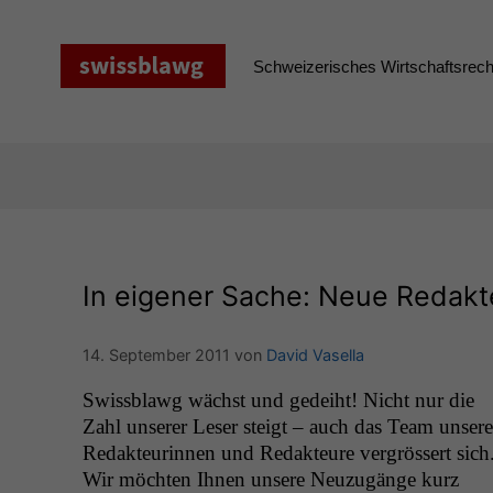
Zum
Inhalt
springen
Schweizerisches Wirtschaftsrecht
In eigener Sache: Neue Redakt
14. September 2011
von
David Vasella
Swiss­blawg wächst und gedei­ht! Nicht nur die
Zahl unser­er Leser steigt – auch das Team unser­e
Redak­teurin­nen und Redak­teure ver­grössert sich
Wir möcht­en Ihnen unsere Neuzugänge kurz