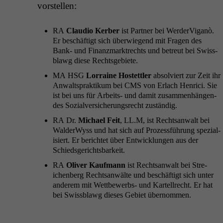
vorstellen:
RA
Clau­dio Ker­ber
ist Part­ner bei WerderVi­ganò.
Er beschäftigt sich über­wiegend mit Fra­gen des
Bank- und Finanz­mark­trechts und betreut bei Swiss­
blawg diese Rechtsgebiete.
MA
HSG
Lor­raine Hostet­tler
absolviert zur Zeit ihr
Anwalt­sprak­tikum bei
CMS
von Erlach Henri­ci. Sie
ist bei uns für Arbeits- und damit zusam­men­hän­gen­
des Sozialver­sicherungsrecht zuständig.
RA
Dr.
Michael Feit
,
LL
.M, ist Recht­san­walt bei
Walder­Wyss und hat sich auf Prozess­führung spezial­
isiert. Er berichtet über Entwick­lun­gen aus der
Schiedsgerichtsbarkeit.
RA
Oliv­er Kauf­mann
ist Recht­san­walt bei Stre­
ichen­berg Recht­san­wälte und beschäftigt sich unter
anderem mit Wet­tbe­werbs- und Kartell­recht. Er hat
bei Swiss­blawg dieses Gebi­et übernommen.