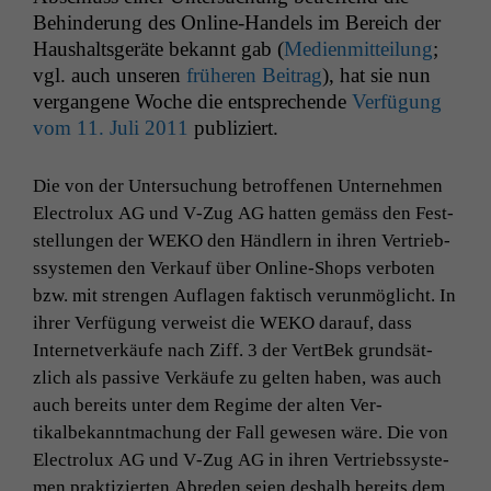
Behin­derung des Online-Han­dels im Bere­ich der
Haushalts­geräte bekan­nt gab (
Medi­en­mit­teilung
;
vgl. auch unseren
früheren Beitrag
), hat sie nun
ver­gan­gene Woche die entsprechende
Ver­fü­gung
vom 11. Juli 2011
publiziert.
Die von der Unter­suchung betrof­fe­nen Unternehmen
Elec­trolux
AG
und V‑Zug
AG
hat­ten gemäss den Fest­
stel­lun­gen der
WEKO
den Händlern in ihren Ver­trieb­
ssys­te­men den Verkauf über Online-Shops ver­boten
bzw. mit stren­gen Aufla­gen fak­tisch verun­möglicht. In
ihrer Ver­fü­gung ver­weist die
WEKO
darauf, dass
Inter­netverkäufe nach Ziff. 3 der Vert­Bek grund­sät­
zlich als pas­sive Verkäufe zu gel­ten haben, was auch
auch bere­its unter dem Regime der alten Ver­
tikalbekan­nt­machung der Fall gewe­sen wäre. Die von
Elec­trolux
AG
und V‑Zug
AG
in ihren Ver­trieb­ssys­te­
men prak­tizierten Abre­den seien deshalb bere­its dem