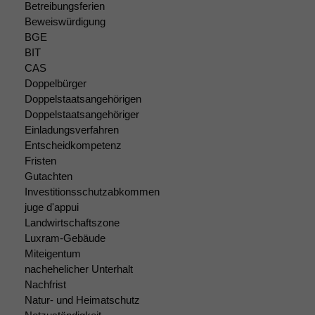
braucht sie,
Betreibungsferien
damit die
Beweiswürdigung
Website
BGE
korrekt
BIT
angezeigt
CAS
werden kann.
Doppelbürger
Doppelstaatsangehörigen
Doppelstaatsangehöriger
Statistiken
Einladungsverfahren
Um unsere
Entscheidkompetenz
Website zu
Fristen
verbessern,
Gutachten
zeichnen
Investitionsschutzabkommen
wir
juge d'appui
anonyme
statistische
Landwirtschaftszone
Daten auf.
Luxram-Gebäude
Miteigentum
nachehelicher Unterhalt
Funktionalität
Nachfrist
Einige
Natur- und Heimatschutz
Funktionen auf