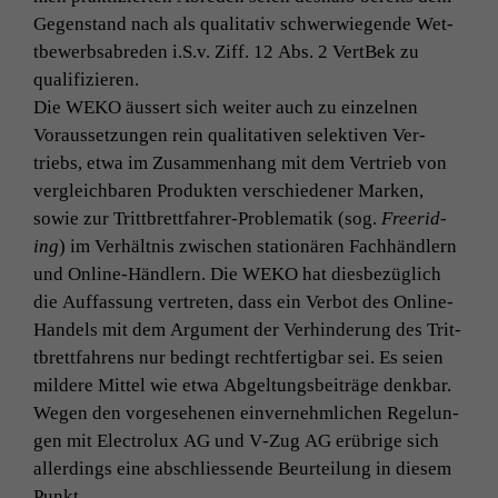
Gegen­stand nach als qual­i­ta­tiv schw­er­wiegende Wet­
tbe­werb­sabre­den i.S.v. Ziff. 12 Abs. 2 Vert­Bek zu
qualifizieren.
Die
WEKO
äussert sich weit­er auch zu einzel­nen
Voraus­set­zun­gen rein qual­i­ta­tiv­en selek­tiv­en Ver­
triebs, etwa im Zusam­men­hang mit dem Ver­trieb von
ver­gle­ich­baren Pro­duk­ten ver­schieden­er Marken,
sowie zur Trit­tbret­tfahrer-Prob­lematik (sog.
Freerid­
ing
) im Ver­hält­nis zwis­chen sta­tionären Fach­händlern
und Online-Händlern. Die
WEKO
hat dies­bezüglich
die Auf­fas­sung vertreten, dass ein Ver­bot des Online-
Han­dels mit dem Argu­ment der Ver­hin­derung des Trit­
tbret­tfahrens nur bed­ingt recht­fer­tig­bar sei. Es seien
mildere Mit­tel wie etwa Abgel­tungs­beiträge denkbar.
Wegen den vorge­se­henen ein­vernehm­lichen Regelun­
gen mit Elec­trolux
AG
und V‑Zug
AG
erübrige sich
allerd­ings eine abschliessende Beurteilung in diesem
Punkt.