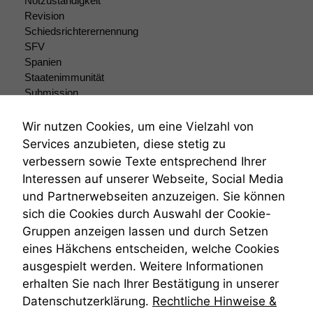
Notzuständigkeit
dieser Website
Revision
sind optional.
Schiedsrichterernennung
Wenn Sie
SFV
diese Option
Spanien
deaktivieren,
Staatenimmunität
kann die
Submission
Website nicht
Submissionsrecht
zu 100%
funktionieren.
Teilungsklage
Wir nutzen Cookies, um eine Vielzahl von
Venezuela
Services anzubieten, diese stetig zu
VRK
verbessern sowie Texte entsprechend Ihrer
Wiederherstellungsanordnung
Marketing
Interessen auf unserer Webseite, Social Media
Zivilprozessordnung
Wir speichern
und Partnerwebseiten anzuzeigen. Sie können
anonyme Daten ab,
ZPO
sich die Cookies durch Auswahl der Cookie-
um interne
Zustellfiktion
marketingtechnische
Gruppen anzeigen lassen und durch Setzen
Zuständigkeit
Auswertungen
Öffentliches Personalrecht
eines Häkchens entscheiden, welche Cookies
durchführen zu
Öffentlichkeitsprinzip
ausgespielt werden. Weitere Informationen
können. Diese helfen
erhalten Sie nach Ihrer Bestätigung in unserer
uns, unsere Website
zu verbessern.
Datenschutzerklärung.
Rechtliche Hinweise &