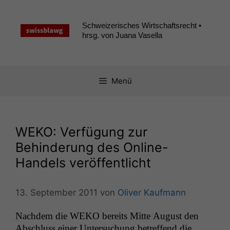
Zum
Inhalt
Schweizerisches Wirtschaftsrecht •
springen
hrsg. von Juana Vasella
Menü
WEKO
: Verfügung zur
Behinderung des Online-
Handels veröffentlicht
13. September 2011
von
Oliver Kaufmann
Nach­dem die
WEKO
bere­its Mitte August den
Abschluss ein­er Unter­suchung betr­e­f­fend die