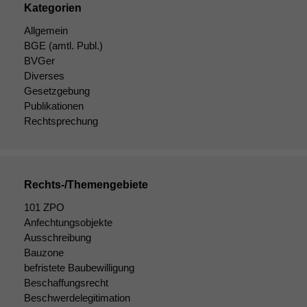
Kategorien
Allgemein
BGE
(amtl. Publ.)
BVGer
Diverses
Gesetzgebung
Publikationen
Rechtsprechung
Rechts-/Themengebiete
101 ZPO
Anfechtungsobjekte
Notwendige
Ausschreibung
Cookies
Bauzone
Diese
befristete Baubewilligung
Cookies sind
Beschaffungsrecht
nicht
optional, es
Beschwerdelegitimation