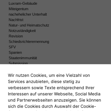
Luxram-Gebäude
Miteigentum
nachehelicher Unterhalt
Nachfrist
Natur- und Heimatschutz
Notzuständigkeit
Revision
Schiedsrichterernennung
SFV
Spanien
Staatenimmunität
Submission
Submissionsrecht
Teilungsklage
Wir nutzen Cookies, um eine Vielzahl von
Venezuela
Services anzubieten, diese stetig zu
VRK
verbessern sowie Texte entsprechend Ihrer
Wiederherstellungsanordnung
Interessen auf unserer Webseite, Social Media
Zivilprozessordnung
und Partnerwebseiten anzuzeigen. Sie können
ZPO
sich die Cookies durch Auswahl der Cookie-
Zustellfiktion