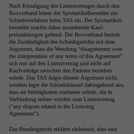
Nach Kündi­gung des Lizen­zver­trages durch den
Boxver­band leit­ete der Sportar­tikel­her­steller ein
Schiedsver­fahren beim
TAS
ein. Der Sportar­tikel­
her­steller machte dabei ausste­hende Kauf­
preiszahlun­gen gel­tend. Der Boxver­band bestritt
die Zuständigkeit des Schieds­gerichts mit dem
Argu­ment, dass die Wen­dung “dis­agree­ment over
the inter­pre­ta­tion of any terms of this Agree­ment”
sich nur auf den Lizen­zver­trag und nicht auf
Kaufverträge zwis­chen den Parteien beziehen
würde. Das
TAS
fol­gte diesem Argu­ment nicht,
son­dern legte die Schied­sklausel dahinge­hend aus,
dass sie Stre­it­igkeit­en umfassen würde, die in
Verbindung ste­hen wür­den zum Lizen­zver­trag
(“any dis­pute relat­ed to the Licens­ing
Agreement”).
Das Bun­des­gericht erk­lärte ein­lei­t­end, dass eine