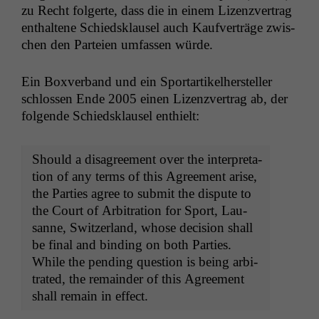
zu Recht fol­gerte, dass die in einem Lizen­zver­trag
enthal­tene Schied­sklausel auch Kaufverträge zwis­
chen den Parteien umfassen würde.
Ein Boxver­band und ein Sportar­tikel­her­steller
schlossen Ende 2005 einen Lizen­zver­trag ab, der
fol­gende Schied­sklausel enthielt:
Should a dis­agree­ment over the inter­pre­ta­
tion of any terms of this Agree­ment arise,
the Par­ties agree to sub­mit the dis­pute to
the Court of Arbi­tra­tion for Sport, Lau­
sanne, Switzer­land, whose deci­sion shall
be final and bind­ing on both Par­ties.
While the pend­ing ques­tion is being arbi­
trat­ed, the remain­der of this Agree­ment
shall remain in effect.