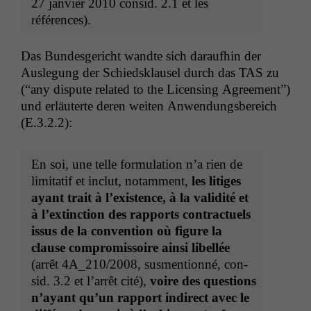
27 jan­vi­er 2010 con­sid. 2.1 et les
références).
Das Bun­des­gericht wandte sich daraufhin der
Ausle­gung der Schied­sklausel durch das
TAS
zu
(“any dis­pute relat­ed to the Licens­ing Agree­ment”)
und erläuterte deren weit­en Anwen­dungs­bere­ich
(E.3.2.2):
En soi, une telle for­mu­la­tion n’a rien de
lim­i­tatif et inclut, notam­ment,
les lit­iges
ayant trait à l’ex­is­tence, à la valid­ité et
à l’ex­tinc­tion des rap­ports con­tractuels
issus de la con­ven­tion où fig­ure la
clause com­pro­mis­soire ain­si libel­lée
(arrêt
4A_210
/2008, sus­men­tion­né, con­
sid. 3.2 et l’ar­rêt cité),
voire des ques­tions
n’ayant qu’un rap­port indi­rect avec le