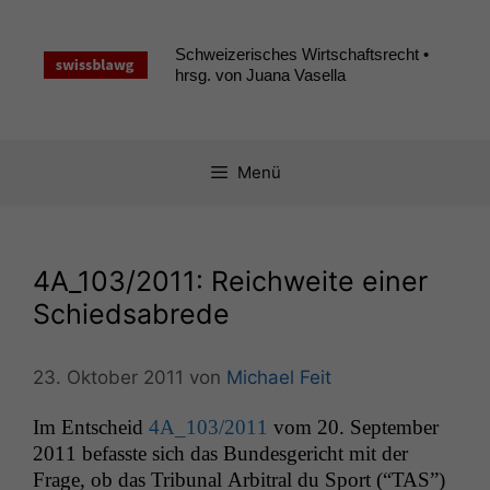
Zum
Inhalt
Schweizerisches Wirtschaftsrecht •
springen
hrsg. von Juana Vasella
Menü
4A_103
/2011: Reichweite einer
Schiedsabrede
23. Oktober 2011
von
Michael Feit
Im Entscheid
4A_103
/2011
vom 20. Sep­tem­ber
2011 befasste sich das Bun­des­gericht mit der
Frage, ob das Tri­bunal Arbi­tral du Sport (“
TAS
”)