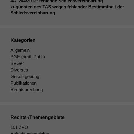
4A_244
/2012: fehlende Schiedsvereinbarung
Funktionalität
zugunsten des
TAS
wegen fehlender Bestimmtheit der
Einige
Schiedsvereinbarung
Funktionen auf
dieser Website
sind optional.
Wenn Sie
Kategorien
diese Option
deaktivieren,
Allgemein
kann die
BGE
(amtl. Publ.)
Website nicht
BVGer
zu 100%
Diverses
funktionieren.
Gesetzgebung
Publikationen
Rechtsprechung
Marketing
Wir speichern
anonyme Daten ab,
um interne
marketingtechnische
Rechts-/Themengebiete
Auswertungen
101 ZPO
durchführen zu
können. Diese helfen
Anfechtungsobjekte