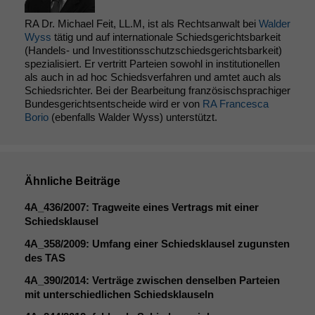
Cookies sind
nicht
RA Dr. Michael Feit, LL.M, ist als Rechtsanwalt bei
Walder
optional, es
Wyss
tätig und auf internationale Schiedsgerichtsbarkeit
braucht sie,
(Handels- und Investitionsschutzschiedsgerichtsbarkeit)
damit die
spezialisiert. Er vertritt Parteien sowohl in institutionellen
Website
als auch in ad hoc Schiedsverfahren und amtet auch als
korrekt
Schiedsrichter. Bei der Bearbeitung französischsprachiger
Bundesgerichtsentscheide wird er von
RA Francesca
angezeigt
Borio
(ebenfalls Walder Wyss) unterstützt.
werden kann.
Statistiken
Um unsere
Ähnliche Beiträge
Website zu
4A_436
/2007: Tragweite eines Vertrags mit einer
verbessern,
Schiedsklausel
zeichnen
wir
4A_358
/2009: Umfang einer Schiedsklausel zugunsten
anonyme
des
TAS
statistische
Daten auf.
4A_390
/2014: Verträge zwischen denselben Parteien
mit unterschiedlichen Schiedsklauseln