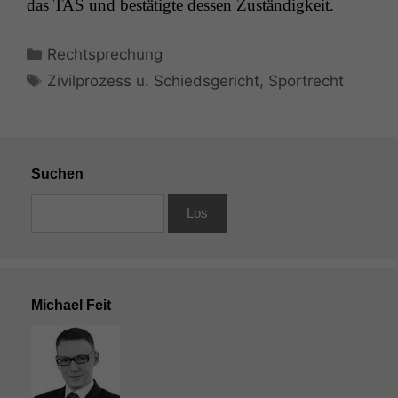
das
TAS
und bestätigte dessen Zuständigkeit.
Kategorien
Rechtsprechung
Schlagwörter
Zivilprozess u. Schiedsgericht
,
Sportrecht
Suchen
Michael Feit
Notwendige
Cookies
Diese