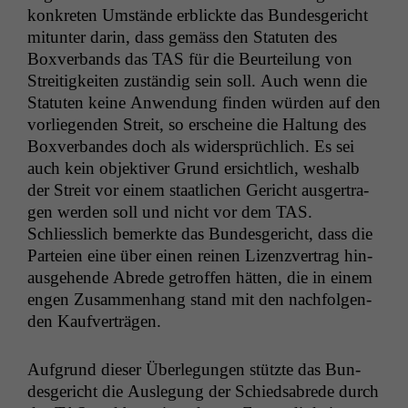
konkreten Umstände erblick­te das Bun­des­gericht
mitunter darin, dass gemäss den Statuten des
Boxver­bands das
TAS
für die Beurteilung von
Stre­it­igkeit­en zuständig sein soll. Auch wenn die
Statuten keine Anwen­dung find­en wür­den auf den
vor­liegen­den Stre­it, so erscheine die Hal­tung des
Boxver­ban­des doch als wider­sprüch­lich. Es sei
auch kein objek­tiv­er Grund ersichtlich, weshalb
der Stre­it vor einem staatlichen Gericht aus­ger­tra­
gen wer­den soll und nicht vor dem
TAS
.
Schliesslich bemerk­te das Bun­des­gericht, dass die
Parteien eine über einen reinen Lizen­zver­trag hin­
aus­ge­hende Abrede getrof­fen hät­ten, die in einem
engen Zusam­men­hang stand mit den nach­fol­gen­
den Kaufverträgen.
Auf­grund dieser Über­legun­gen stützte das Bun­
des­gericht die Ausle­gung der Schiedsabrede durch