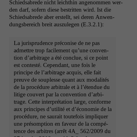
Schiedsabrede nicht leichthin angenom­men wer­
den darf, sofern diese bestrit­ten wird. Ist die
Schiedsabrede aber erstellt, sei deren Anwen­
dungs­bere­ich bre­it auszule­gen (E.3.2.1):
La jurispru­dence pré­conise de ne pas
admet­tre trop facile­ment qu’une con­ven­
tion d’ar­bi­trage a été con­clue, si ce point
est con­testé. Cepen­dant, une fois le
principe de l’ar­bi­trage acquis, elle fait
preuve de sou­p­lesse quant aux modal­ités
de la procé­dure arbi­trale et à l’é­ten­due du
lit­ige cou­vert par la con­ven­tion d’ar­bi­
trage. Cette inter­pré­ta­tion large, con­forme
aux principes d’u­til­ité et d’é­conomie de la
procé­dure, ne saurait toute­fois impli­quer
une pré­somp­tion en faveur de la com­pé­
tence des arbi­tres (arrêt
4A_
562/2009 du