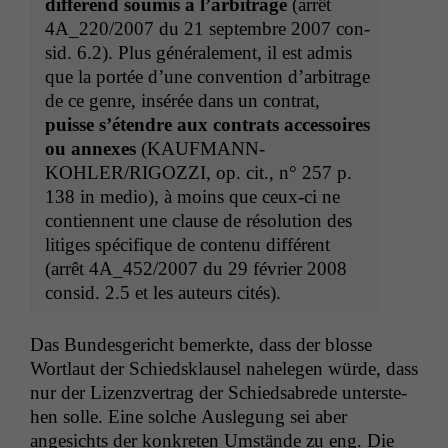
dif­férend soumis à l’ar­bi­trage
(arrêt
4A_220
/2007 du 21 sep­tem­bre 2007 con­
sid. 6.2). Plus générale­ment, il est admis
que la portée d’une con­ven­tion d’ar­bi­trage
de ce genre, insérée dans un con­trat,
puisse s’é­ten­dre aux con­trats acces­soires
ou annex­es
(
KAUFMANN-
KOHLER
/
RIGOZZI
, op. cit., n° 257 p.
138 in medio), à moins que ceux-ci ne
con­ti­en­nent une clause de réso­lu­tion des
lit­iges spé­ci­fique de con­tenu dif­férent
(arrêt
4A_452
/2007 du 29 févri­er 2008
con­sid. 2.5 et les auteurs cités).
Das Bun­des­gericht bemerk­te, dass der blosse
Wort­laut der Schied­sklausel nahele­gen würde, dass
nur der Lizen­zver­trag der Schiedsabrede unter­ste­
hen solle. Eine solche Ausle­gung sei aber
angesichts der konkreten Umstände zu eng. Die