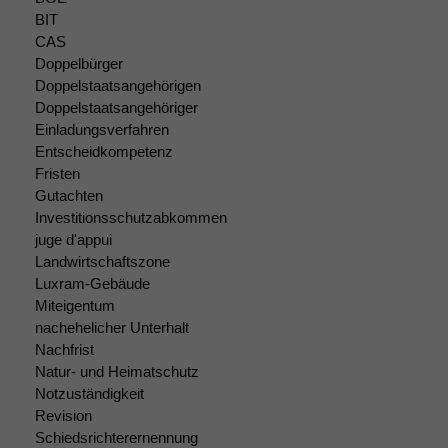
Website
BIT
korrekt
CAS
angezeigt
Doppelbürger
werden kann.
Doppelstaatsangehörigen
Doppelstaatsangehöriger
Einladungsverfahren
Statistiken
Entscheidkompetenz
Um unsere
Fristen
Website zu
Gutachten
verbessern,
Investitionsschutzabkommen
zeichnen
juge d'appui
wir
Landwirtschaftszone
anonyme
Luxram-Gebäude
statistische
Miteigentum
Daten auf.
nachehelicher Unterhalt
Nachfrist
Natur- und Heimatschutz
Funktionalität
Notzuständigkeit
Einige
Revision
Funktionen auf
dieser Website
Schiedsrichterernennung