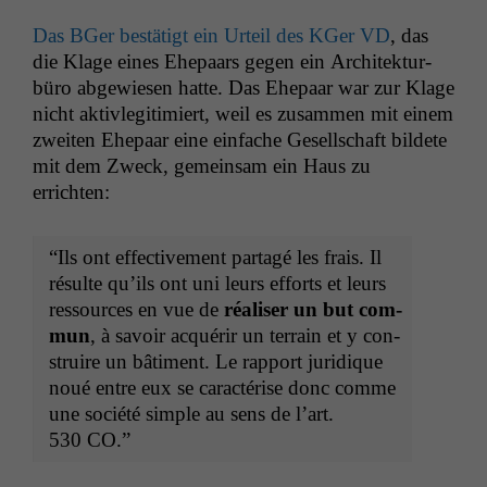
Das BGer bestätigt ein Urteil des KGer
VD
, das
die Klage eines Ehep­aars gegen ein Architek­tur­
büro abgewiesen hat­te. Das Ehep­aar war zur Klage
nicht aktivle­git­imiert, weil es zusam­men mit einem
zweit­en Ehep­aar eine ein­fache Gesellschaft bildete
mit dem Zweck, gemein­sam ein Haus zu
errichten:
“Ils ont effec­tive­ment partagé les frais. Il
résulte qu’ils ont uni leurs efforts et leurs
ressources en vue de
réalis­er un but com­
mun
, à savoir acquérir un ter­rain et y con­
stru­ire un bâti­ment. Le rap­port juridique
noué entre eux se car­ac­térise donc comme
une société sim­ple au sens de l’art.
530
CO
.”