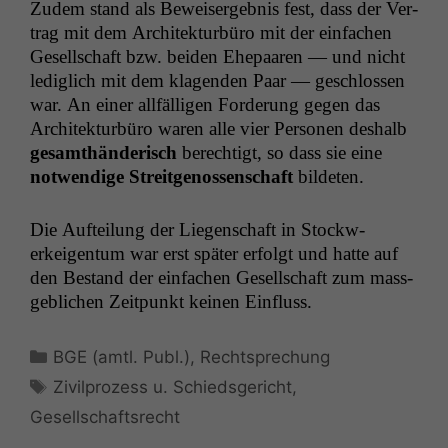
Zudem stand als Beweis­ergeb­nis fest, dass der Ver­
trag mit dem Architek­tur­büro mit der ein­fachen
Gesellschaft bzw. bei­den Ehep­aaren — und nicht
lediglich mit dem kla­gen­den Paar — geschlossen
war. An ein­er allfäl­li­gen Forderung gegen das
Architek­tur­büro waren alle vier Per­so­n­en deshalb
gesamthän­derisch
berechtigt, so dass sie eine
notwendi­ge Stre­itgenossen­schaft
bilde­ten.
Die Aufteilung der Liegen­schaft in Stock­w­
erkeigen­tum war erst später erfol­gt und hat­te auf
den Bestand der ein­fachen Gesellschaft zum mass­
ge­blichen Zeit­punkt keinen Einfluss.
Kategorien
BGE (amtl. Publ.)
,
Rechtsprechung
Schlagwörter
Zivilprozess u. Schiedsgericht
,
Gesellschaftsrecht