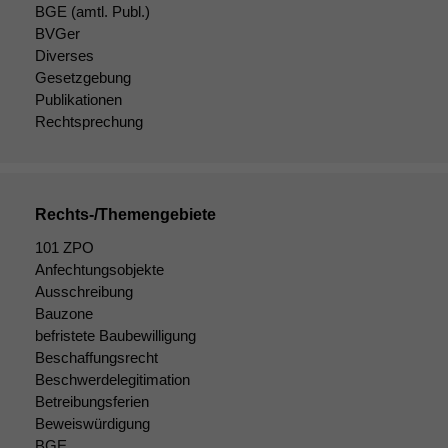
BGE
(amtl. Publ.)
BVGer
Diverses
Gesetzgebung
Publikationen
Rechtsprechung
Rechts-/Themengebiete
101 ZPO
Anfechtungsobjekte
Ausschreibung
Notwendige
Bauzone
Cookies
befristete Baubewilligung
Diese
Beschaffungsrecht
Cookies sind
Beschwerdelegitimation
nicht
Betreibungsferien
optional, es
Beweiswürdigung
braucht sie,
BGE
damit die