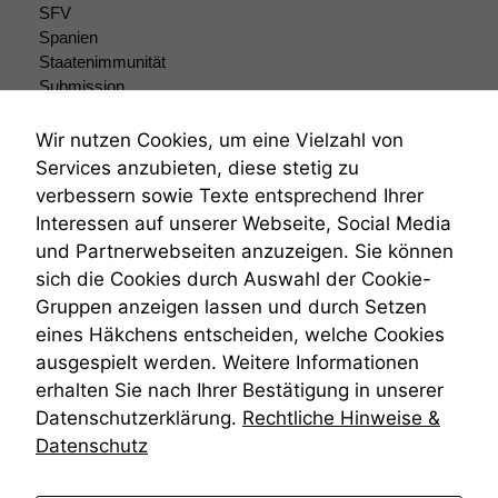
sind optional.
SFV
Wenn Sie
Spanien
diese Option
Staatenimmunität
deaktivieren,
Submission
kann die
Submissionsrecht
Website nicht
Teilungsklage
Wir nutzen Cookies, um eine Vielzahl von
zu 100%
Venezuela
funktionieren.
Services anzubieten, diese stetig zu
VRK
verbessern sowie Texte entsprechend Ihrer
Wiederherstellungsanordnung
Interessen auf unserer Webseite, Social Media
Zivilprozessordnung
Marketing
und Partnerwebseiten anzuzeigen. Sie können
ZPO
Wir speichern
sich die Cookies durch Auswahl der Cookie-
Zustellfiktion
anonyme Daten ab,
Gruppen anzeigen lassen und durch Setzen
Zuständigkeit
um interne
Öffentliches Personalrecht
marketingtechnische
eines Häkchens entscheiden, welche Cookies
Auswertungen
Öffentlichkeitsprinzip
ausgespielt werden. Weitere Informationen
durchführen zu
erhalten Sie nach Ihrer Bestätigung in unserer
können. Diese helfen
Datenschutzerklärung.
Rechtliche Hinweise &
uns, unsere Website
zu verbessern.
Datenschutz