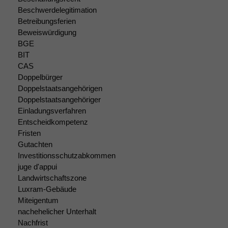
Beschwerdelegitimation
Betreibungsferien
Beweiswürdigung
BGE
BIT
Notwendige
CAS
Cookies
Doppelbürger
Diese
Doppelstaatsangehörigen
Cookies sind
Doppelstaatsangehöriger
nicht
Einladungsverfahren
optional, es
Entscheidkompetenz
braucht sie,
Fristen
damit die
Gutachten
Website
Investitionsschutzabkommen
korrekt
angezeigt
juge d'appui
werden kann.
Landwirtschaftszone
Luxram-Gebäude
Miteigentum
Statistiken
nachehelicher Unterhalt
Um unsere
Nachfrist