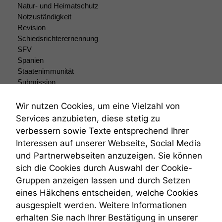
Website zu
Natur- und Heimatschutz
verbessern,
Notzuständigkeit
zeichnen
Revision
wir
Schiedsrichterernennung
anonyme
SFV
statistische
Spanien
Daten auf.
Staatenimmunität
Submission
Submissionsrecht
Funktionalität
Teilungsklage
Wir nutzen Cookies, um eine Vielzahl von
Einige
Venezuela
Funktionen auf
Services anzubieten, diese stetig zu
VRK
dieser Website
verbessern sowie Texte entsprechend Ihrer
Wiederherstellungsanordnung
sind optional.
Interessen auf unserer Webseite, Social Media
Wenn Sie
Zivilprozessordnung
und Partnerwebseiten anzuzeigen. Sie können
diese Option
ZPO
deaktivieren,
sich die Cookies durch Auswahl der Cookie-
Zustellfiktion
kann die
Gruppen anzeigen lassen und durch Setzen
Zuständigkeit
Website nicht
Öffentliches Personalrecht
eines Häkchens entscheiden, welche Cookies
zu 100%
Öffentlichkeitsprinzip
ausgespielt werden. Weitere Informationen
funktionieren.
erhalten Sie nach Ihrer Bestätigung in unserer