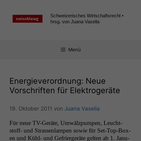
Zum
Inhalt
Schweizerisches Wirtschaftsrecht •
springen
hrsg. von Juana Vasella
Menü
Energieverordnung: Neue
Vorschriften für Elektrogeräte
19. Oktober 2011
von
Juana Vasella
Für neue TV-Geräte, Umwälzpumpen, Leucht­
stoff- und Strassen­lam­p­en sowie für Set-Top-Box­
en und Kühl- und Gefrierg­eräte gel­ten ab 1. Jan­u­