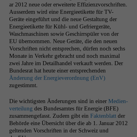
ar 2012 neue oder erweit­erte Effizien­zvorschriften.
Ausser­dem wird eine Energieetikette für TV-
Geräte einge­führt und die neue Gestal­tung der
Energieetikette für Kühl- und Gefrierg­eräte,
Waschmaschi­nen sowie Geschirrspüler von der
EU
über­nom­men. Neue Geräte, die den neuen
Vorschriften nicht entsprechen, dür­fen noch sechs
Monate in Verkehr gebracht und noch max­i­mal
zwei Jahre im Detail­han­del verkauft wer­den. Der
Bun­desrat hat heute ein­er entsprechen­den
Änderung der Energieverord­nung (EnV)
zugestimmt.
Die wichtig­sten Änderun­gen sind in ein­er
Medi­en­
verteilung
des Bun­de­samtes für Energie (
BFE
)
zusam­menge­fasst. Zudem gibt ein
Fak­ten­blatt
der
Behörde eine Über­sicht über die ab 1. Jan­u­ar 2012
gel­tenden Vorschriften in der Schweiz und