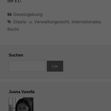
der
EU
.
Kategorien
Gesetzgebung
Schlagwörter
Staats- u. Verwaltungsrecht
,
Internationales
Recht
Suchen
Juana Vasella