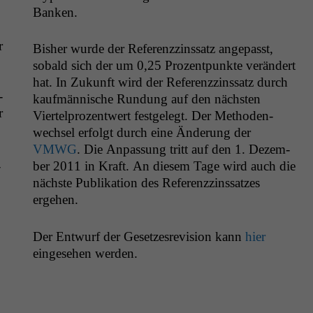
Banken.
r
Bish­er wurde der Ref­erenzzinssatz angepasst,
sobald sich der um 0,25 Prozent­punk­te verän­dert
hat. In Zukun­ft wird der Ref­erenzzinssatz durch
­
kaufmän­nis­che Run­dung auf den näch­sten
r
Viertel­prozen­twert fest­gelegt. Der Meth­o­d­en­
wech­sel erfol­gt durch eine Änderung der
VMWG
. Die Anpas­sung tritt auf den 1. Dezem­
­
ber 2011 in Kraft. An diesem Tage wird auch die
näch­ste Pub­lika­tion des Ref­erenzzinssatzes
ergehen.
Der Entwurf der Geset­zes­re­vi­sion kann
hier
einge­se­hen werden.