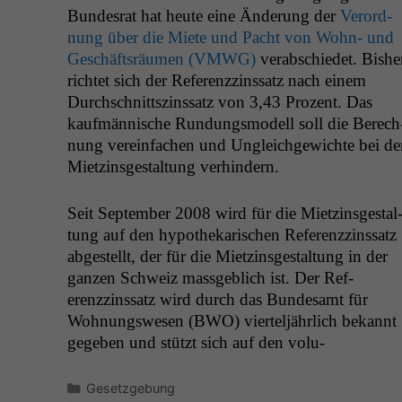
Bun­desrat hat heute eine Änderung der
Verord­
nung über die Miete und Pacht von Wohn- und
Geschäft­sräu­men (
VMWG
)
ver­ab­schiedet. Bish­e
richtet sich der Ref­erenzzinssatz nach einem
Durch­schnittszinssatz von 3,43 Prozent. Das
kaufmän­nis­che Run­dungsmod­ell soll die Berech
nung vere­in­fachen und Ungle­ichgewichte bei de
Miet­zins­gestal­tung verhindern.
Seit Sep­tem­ber 2008 wird für die Miet­zins­gestal
tung auf den hypothekarischen Ref­erenzzinssatz
abgestellt, der für die Miet­zins­gestal­tung in der
ganzen Schweiz mass­ge­blich ist. Der Ref­
erenzzinssatz wird durch das Bun­de­samt für
Woh­nungswe­sen (
BWO
) vierteljährlich bekan­nt
gegeben und stützt sich auf den vol­u­
Kategorien
Gesetzgebung