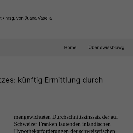
 • hrsg. von Juana Vasella
Home
Über swissblawg
zes: künftig Ermittlung durch
mengewichteten Durch­schnittszinssatz der auf
Schweiz­er Franken lau­t­en­den inländis­chen
Hypothekar­forderun­gen der schweiz­erischen