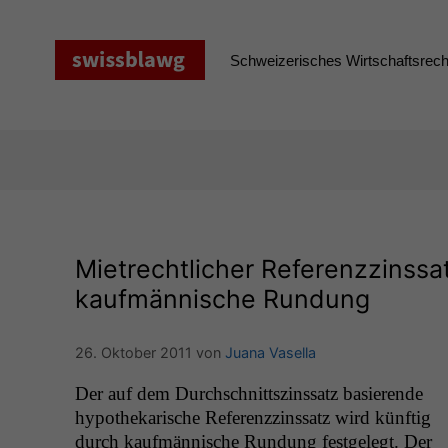
Zum
Inhalt
springen
Schweizerisches Wirtschaftsrecht
Mietrechtlicher Referenzzinssat
kaufmännische Rundung
26. Oktober 2011
von
Juana Vasella
Der auf dem Durch­schnittszinssatz basierende
hypothekarische Ref­erenzzinssatz wird kün­ftig
durch kaufmän­nis­che Run­dung fest­gelegt. Der