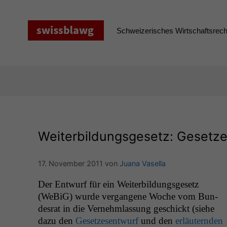
Zum
Inhalt
springen
Schweizerisches Wirtschaftsrecht
Weiterbildungsgesetz: Gesetz
17. November 2011
von
Juana Vasella
Der Entwurf für ein Weit­er­bil­dungs­ge­setz
(WeBiG) wurde ver­gan­gene Woche vom Bun­
desrat in die Vernehm­las­sung geschickt (siehe
dazu den
Geset­ze­sen­twurf
und den
erläutern­den