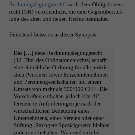
Rech­nungsle­gungsrecht
” nach dem Oblig­a­tio­nen­
recht (
OR
) veröf­fentlicht, die eine Gegenüber­stel­
lung des alten und neuen Rechts beinhaltet.
Ein­lei­t­end heisst es in dieser Synopsis:
Das […] neue Rech­nungsle­gungsrecht
(32. Titel des Oblig­a­tio­nen­rechts) schafft
eine ein­heitliche Ord­nung für alle juris­tis­
chen Per­so­n­en sowie Einzelun­ternehmen
und Per­so­n­enge­sellschaften mit einem
Umsatz von mehr als 500‘000
CHF
. Die
Vorschriften enthal­ten jedoch klar dif­
feren­zierte Anforderun­gen je nach der
wirtschaftlichen Bedeu­tung eines
Unternehmens, eines Vere­ins oder ein­er
Stiftung. Stren­gere Spezialge­set­ze bleiben
zudem vor­be­hal­ten. Während sich bei