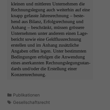
kleinen und mit­tleren Unternehmen die
Rech­nungsle­gung auch weit­er­hin auf eine
knapp gefasste Jahres­rech­nung – beste­
hend aus Bilanz, Erfol­gsrech­nung und
Anhang – beschränkt, müssen grössere
Unternehmen unter anderem einen Lage­
bericht sowie eine Geld­flussrech­nung
erstellen und im Anhang zusät­zliche
Angaben offen leg­en. Unter bes­timmten
Bedin­gun­gen erfol­gen die Anwen­dung
eines anerkan­nten Rech­nungsle­gungs­stan­
dards und/oder die Erstel­lung ein­er
Konzernrechnung.
Kategorien
Publikationen
Schlagwörter
Gesellschaftsrecht