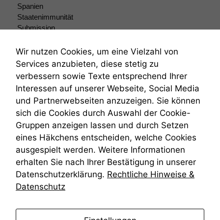
Spanien
Wenn Sie
Staatenimmunität
diese Option
Submission
deaktivieren,
kann die
Submissionsrecht
Website nicht
Teilungsklage
Wir nutzen Cookies, um eine Vielzahl von
zu 100%
Venezuela
Services anzubieten, diese stetig zu
funktionieren.
VRK
verbessern sowie Texte entsprechend Ihrer
Wiederherstellungsanordnung
Interessen auf unserer Webseite, Social Media
Zivilprozessordnung
und Partnerwebseiten anzuzeigen. Sie können
Marketing
ZPO
Wir speichern
sich die Cookies durch Auswahl der Cookie-
Zustellfiktion
anonyme Daten ab,
Gruppen anzeigen lassen und durch Setzen
Zuständigkeit
um interne
Öffentliches Personalrecht
eines Häkchens entscheiden, welche Cookies
marketingtechnische
Öffentlichkeitsprinzip
ausgespielt werden. Weitere Informationen
Auswertungen
durchführen zu
erhalten Sie nach Ihrer Bestätigung in unserer
können. Diese helfen
Datenschutzerklärung.
Rechtliche Hinweise &
uns, unsere Website
Datenschutz
zu verbessern.
anmelden