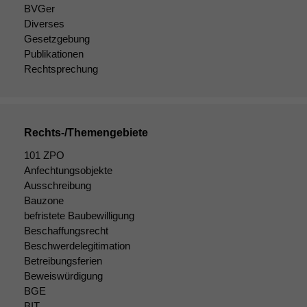
BVGer
Diverses
Gesetzgebung
Publikationen
Rechtsprechung
Rechts-/Themengebiete
101 ZPO
Anfechtungsobjekte
Ausschreibung
Bauzone
Notwendige
befristete Baubewilligung
Cookies
Diese
Beschaffungsrecht
Cookies sind
Beschwerdelegitimation
nicht
Betreibungsferien
optional, es
Beweiswürdigung
braucht sie,
BGE
damit die
BIT