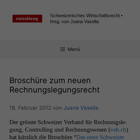
Zum
Inhalt
Schweizerisches Wirtschaftsrecht •
springen
hrsg. von Juana Vasella
Menü
Broschüre zum neuen
Rechnungslegungsrecht
18. Februar 2012
von
Juana Vasella
Der grösste Schweiz­er Ver­band für Rech­nungsle­
gung, Con­trol­ling und Rech­nungswe­sen (
veb.ch
)
hat kür­zlich die Broschüre “
Das neue Schweiz­er