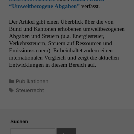
“Umwelt­be­zo­gene Abgaben”
verfasst.
Der Artikel gibt einen Überblick über die von
Bund und Kan­to­nen erhobe­nen umwelt­be­zo­ge­nen
Abgaben und Steuern (u.a. Energi­es­teuer,
Verkehrss­teuern, Steuern auf Ressourcen und
Emis­sion­ss­teuern). Er bein­hal­tet zudem einen
inter­na­tionalen Ver­gle­ich und zeigt die aktuellen
Entwick­lun­gen in diesem Bere­ich auf.
Kategorien
Publikationen
Schlagwörter
Steuerrecht
Suchen