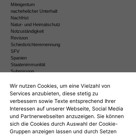
Miteigentum
nicht
nachehelicher Unterhalt
optional, es
braucht sie,
Nachfrist
damit die
Natur- und Heimatschutz
Website
Notzuständigkeit
korrekt
Revision
angezeigt
Schiedsrichterernennung
werden kann.
SFV
Spanien
Staatenimmunität
Statistiken
Submission
Um unsere
Submissionsrecht
Website zu
Teilungsklage
Wir nutzen Cookies, um eine Vielzahl von
verbessern,
Venezuela
zeichnen
Services anzubieten, diese stetig zu
VRK
wir
verbessern sowie Texte entsprechend Ihrer
Wiederherstellungsanordnung
anonyme
Interessen auf unserer Webseite, Social Media
statistische
Zivilprozessordnung
und Partnerwebseiten anzuzeigen. Sie können
Daten auf.
ZPO
sich die Cookies durch Auswahl der Cookie-
Zustellfiktion
Gruppen anzeigen lassen und durch Setzen
Zuständigkeit