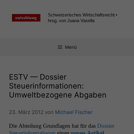
Zum
Inhalt
Schweizerisches Wirtschaftsrecht •
springen
hrsg. von Juana Vasella
Menü
ESTV
— Dossier
Steuerinformationen:
Umweltbezogene Abgaben
23. März 2012
von
Michael Fischer
Die Abteilung Grund­la­gen hat für das
Dossier
Steuer­in­for­ma­tio­nen
einen
neuen Artikel