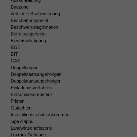
Ausschreibung
Bauzone
befristete Baubewilligung
Beschaffungsrecht
Beschwerdelegitimation
Betreibungsferien
Beweiswürdigung
BGE
BIT
CAS
Doppelbürger
Doppelstaatsangehörigen
Doppelstaatsangehöriger
Einladungsverfahren
Entscheidkompetenz
Fristen
Gutachten
Investitionsschutzabkommen
Notwendige
juge d'appui
Cookies
Landwirtschaftszone
Diese
Luxram-Gebäude
Cookies sind