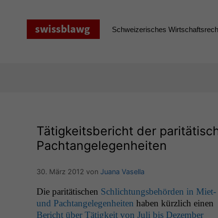
Zum
Inhalt
springen
Schweizerisches Wirtschaftsrecht
Tätigkeitsbericht der paritäti
Pachtangelegenheiten
30. März 2012
von
Juana Vasella
Die par­itätis­chen
Schlich­tungs­be­hör­den in Miet-
und Pach­tan­gele­gen­heit­en
haben kür­zlich einen
Bericht über Tätigkeit von Juli bis Dezem­ber