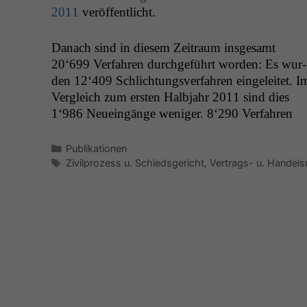
2011
veröffentlicht.
Danach sind in diesem Zeitraum ins­ge­samt
20‘699 Ver­fahren durchge­führt wor­den: Es wur­
den 12‘409 Schlich­tungsver­fahren ein­geleit­et. I
Ver­gle­ich zum ersten Hal­b­jahr 2011 sind dies
1‘986 Neue­ingänge weniger. 8‘290 Ver­fahren
Kategorien
Publikationen
Schlagwörter
Zivilprozess u. Schiedsgericht
,
Vertrags- u. Handels