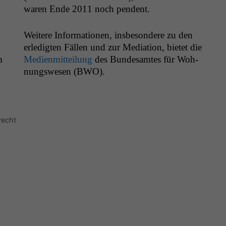
waren Ende 2011 noch pendent.
Weit­ere Infor­ma­tio­nen, ins­beson­dere zu den
erledigten Fällen und zur Medi­a­tion, bietet die
m
Medi­en­mit­teilung
des Bun­de­samtes für Woh­
nungswe­sen (
BWO
).
recht