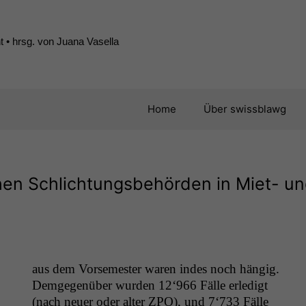
 • hrsg. von Juana Vasella
Home
Über swissblawg
schen Schlichtungsbehörden in Miet- u
aus dem Vorse­mes­ter waren indes noch hängig.
Demge­genüber wur­den 12‘966 Fälle erledigt
(nach neuer oder alter
ZPO
), und 7‘733 Fälle