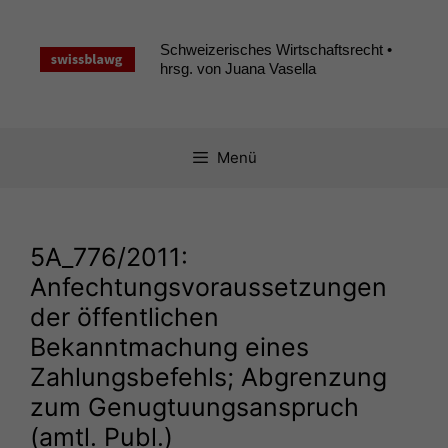
Zum
Inhalt
Schweizerisches Wirtschaftsrecht •
springen
hrsg. von Juana Vasella
Menü
5A_776
/2011:
Anfechtungsvoraussetzungen
der öffentlichen
Bekanntmachung eines
Zahlungsbefehls; Abgrenzung
zum Genugtuungsanspruch
(amtl. Publ.)