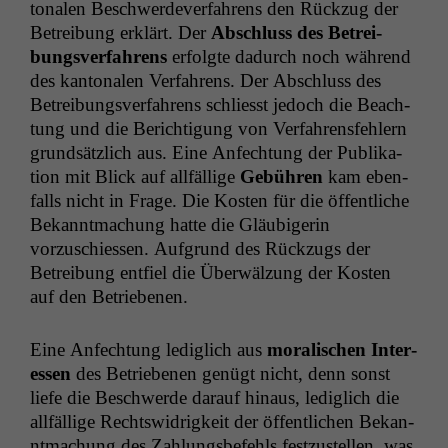
tonalen Beschw­erde­v­er­fahrens den Rück­zug der
Betrei­bung erk­lärt. Der
Abschluss des Betrei­
bungsver­fahrens
erfol­gte dadurch noch während
des kan­tonalen Ver­fahrens. Der Abschluss des
Betrei­bungsver­fahrens schliesst jedoch die Beach­
tung und die Berich­ti­gung von Ver­fahrens­fehlern
grund­sät­zlich aus. Eine Anfech­tung der Pub­lika­
tion mit Blick auf allfäl­lige
Gebühren
kam eben­
falls nicht in Frage. Die Kosten für die öffentliche
Bekan­nt­machung hat­te die Gläu­bigerin
vorzuschiessen. Auf­grund des Rück­zugs der
Betrei­bung ent­fiel die Über­wälzung der Kosten
auf den Betriebenen.
Eine Anfech­tung lediglich aus
moralis­chen Inter­
essen
des Betriebe­nen genügt nicht, denn son­st
liefe die Beschw­erde darauf hin­aus, lediglich die
allfäl­lige Rechtswidrigkeit der öffentlichen Bekan­
nt­machung des Zahlungs­be­fehls festzustellen, was