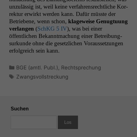
unzuläs­sig ist, weil keine ver­fahren­srechtliche Kor­
rek­tur erwirkt wer­den kann. Dafür müsste der
Betriebene, wenn schon,
klageweise Genug­tu­ung
ver­lan­gen
(
SchKG 5
IV
), was bei ein­er
öffentlichen Bekan­nt­machung ein­er Betrei­bung­
surkunde ohne die geset­zlichen Voraus­set­zun­gen
erfol­gre­ich sein kann.
Kategorien
BGE (amtl. Publ.)
,
Rechtsprechung
Schlagwörter
Zwangsvollstreckung
Suchen