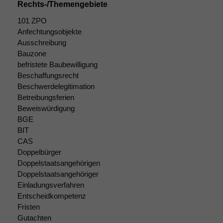
Cookies
Rechts-/Themengebiete
Diese
Cookies sind
101 ZPO
nicht
Anfechtungsobjekte
optional, es
Ausschreibung
braucht sie,
Bauzone
damit die
befristete Baubewilligung
Website
Beschaffungsrecht
korrekt
Beschwerdelegitimation
angezeigt
Betreibungsferien
werden kann.
Beweiswürdigung
BGE
BIT
Statistiken
CAS
Um unsere
Doppelbürger
Website zu
Doppelstaatsangehörigen
verbessern,
zeichnen
Doppelstaatsangehöriger
wir
Einladungsverfahren
anonyme
Entscheidkompetenz
statistische
Fristen
Daten auf.
Gutachten