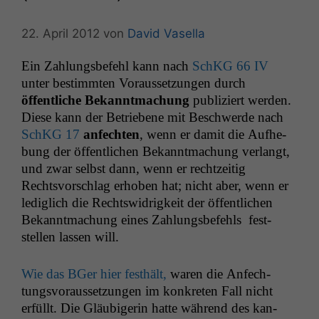
22. April 2012
von
David Vasella
Ein Zahlungs­be­fehl kann nach
SchKG 66
IV
unter bes­timmten Voraus­set­zun­gen durch
öffentliche Bekan­nt­machung
pub­liziert wer­den.
Diese kann der Betriebene mit Beschw­erde nach
SchKG 17
anfecht­en
, wenn er damit die Aufhe­
bung der öffentlichen Bekan­nt­machung ver­langt,
und zwar selb­st dann, wenn er rechtzeit­ig
Rechtsvorschlag erhoben hat; nicht aber, wenn er
lediglich die Rechtswidrigkeit der öffentlichen
Bekan­nt­machung eines Zahlungs­be­fehls fest­
stellen lassen will.
Wie das BGer hier fes­thält,
waren die Anfech­
tungsvo­raus­set­zun­gen im konkreten Fall nicht
erfüllt. Die Gläu­bigerin hat­te während des kan­