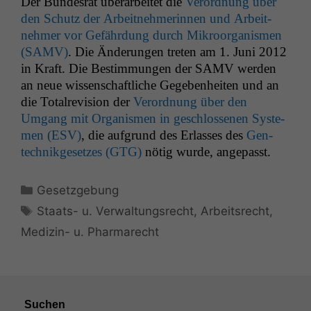
Der Bun­desrat über­ar­beit­et die
Verord­nung über
den Schutz der Arbeit­nehmerin­nen und Arbeit­
nehmer vor Gefährdung durch Mikroor­gan­is­men
(
SAMV
)
. Die Änderun­gen treten am 1. Juni 2012
in Kraft. Die Bes­tim­mungen der
SAMV
wer­den
an neue wis­senschaftliche Gegeben­heit­en und an
die Total­re­vi­sion der
Verord­nung über den
Umgang mit Organ­is­men in geschlosse­nen Sys­te­
men (
ESV
)
, die auf­grund des Erlass­es des
Gen­
tech­nikge­set­zes (
GTG
)
nötig wurde, angepasst.
Kategorien
Gesetzgebung
Schlagwörter
Staats- u. Verwaltungsrecht
,
Arbeitsrecht
,
Medizin- u. Pharmarecht
Suchen