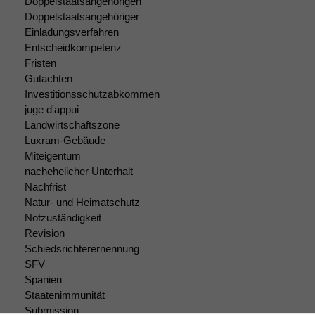
Doppelstaatsangehörigen
Doppelstaatsangehöriger
Notwendige
Einladungsverfahren
Cookies
Entscheidkompetenz
Diese
Fristen
Cookies sind
Gutachten
nicht
Investitionsschutzabkommen
optional, es
juge d'appui
braucht sie,
Landwirtschaftszone
damit die
Luxram-Gebäude
Website
korrekt
Miteigentum
angezeigt
nachehelicher Unterhalt
werden kann.
Nachfrist
Natur- und Heimatschutz
Notzuständigkeit
Statistiken
Revision
Um unsere
Schiedsrichterernennung
Website zu
SFV
verbessern,
Spanien
zeichnen
Staatenimmunität
wir
Submission