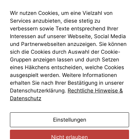
anonyme
Submissionsrecht
statistische
Teilungsklage
Wir nutzen Cookies, um eine Vielzahl von
Daten auf.
Venezuela
Services anzubieten, diese stetig zu
VRK
verbessern sowie Texte entsprechend Ihrer
Wiederherstellungsanordnung
Funktionalität
Interessen auf unserer Webseite, Social Media
Zivilprozessordnung
Einige
und Partnerwebseiten anzuzeigen. Sie können
ZPO
Funktionen auf
sich die Cookies durch Auswahl der Cookie-
Zustellfiktion
dieser Website
Gruppen anzeigen lassen und durch Setzen
sind optional.
Zuständigkeit
Wenn Sie
Öffentliches Personalrecht
eines Häkchens entscheiden, welche Cookies
diese Option
Öffentlichkeitsprinzip
ausgespielt werden. Weitere Informationen
deaktivieren,
erhalten Sie nach Ihrer Bestätigung in unserer
kann die
Datenschutzerklärung.
Rechtliche Hinweise &
Website nicht
zu 100%
Datenschutz
funktionieren.
anmelden
Einstellungen
Marketing
Wir speichern
anonyme Daten ab,
Nicht erlauben