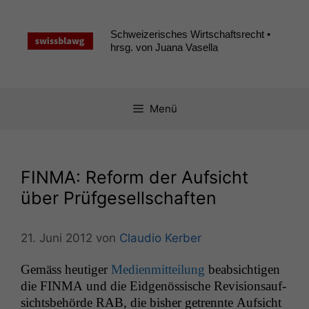
Zum
Inhalt
Schweizerisches Wirtschaftsrecht •
springen
hrsg. von Juana Vasella
Menü
FINMA
: Reform der Aufsicht
über Prüfgesellschaften
21. Juni 2012
von
Claudio Kerber
Gemäss heutiger
Medi­en­mit­teilung
beab­sichti­gen
die
FINMA
und die Eid­genös­sis­che Revi­sion­sauf­
sichts­be­hörde
RAB
, die bish­er getren­nte Auf­sicht