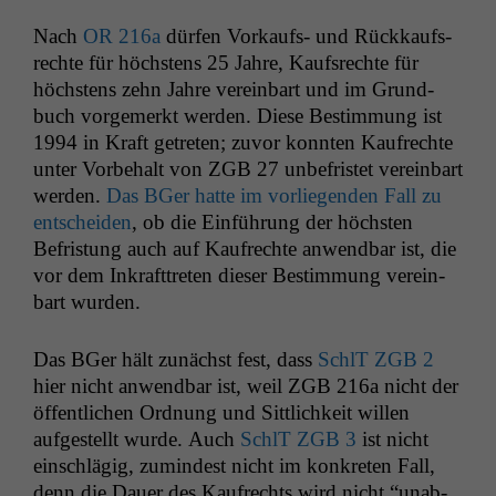
Nach
OR
216a
dür­fen Vorkaufs- und Rück­kauf­s­
rechte für höch­stens 25 Jahre, Kauf­s­rechte für
höch­stens zehn Jahre vere­in­bart und im Grund­
buch vorge­merkt wer­den. Diese Bes­tim­mung ist
1994 in Kraft getreten; zuvor kon­nten Kaufrechte
unter Vor­be­halt von
ZGB
27 unbe­fris­tet vere­in­bart
wer­den.
Das BGer hat­te im vor­liegen­den Fall zu
entschei­den
, ob die Ein­führung der höch­sten
Befris­tung auch auf Kaufrechte anwend­bar ist, die
vor dem Inkraft­treten dieser Bes­tim­mung vere­in­
bart wurden.
Das BGer hält zunächst fest, dass
SchlT
ZGB
2
hier nicht anwend­bar ist, weil
ZGB
216a nicht der
öffentlichen Ord­nung und Sit­tlichkeit willen
aufgestellt wurde. Auch
SchlT
ZGB
3
ist nicht
ein­schlägig, zumin­d­est nicht im konkreten Fall,
denn die Dauer des Kaufrechts wird nicht “unab­