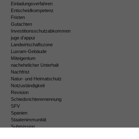
deaktivieren,
Einladungsverfahren
kann die
Entscheidkompetenz
Website nicht
Fristen
zu 100%
Gutachten
funktionieren.
Investitionsschutzabkommen
juge d'appui
Landwirtschaftszone
Marketing
Luxram-Gebäude
Wir speichern
Miteigentum
anonyme Daten ab,
nachehelicher Unterhalt
um interne
Nachfrist
marketingtechnische
Natur- und Heimatschutz
Auswertungen
Notzuständigkeit
durchführen zu
Revision
können. Diese helfen
uns, unsere Website
Schiedsrichterernennung
zu verbessern.
SFV
Spanien
Staatenimmunität
Submission
Submissionsrecht