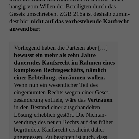
hängig vom Willen der Beteiligten durch das
Gesetz umschrieben.
ZGB
216a ist deshalb zumin­
d­est hier
nicht auf das vorbeste­hende Kaufrecht
anwend­bar
:
Vor­liegend haben die Parteien aber […]
bewusst ein mehr als zehn Jahre
dauern­des Kauf­s­recht im Rah­men eines
kom­plex­en Rechts­geschäfts, näm­lich
ein­er Erbteilung, ein­räu­men wollen.
Wenn nun ein wesentlich­er Teil des
eingeräumten Rechts wegen ein­er Geset­
zesän­derung ent­fiele, wäre das
Ver­trauen
in den Bestand ein­er aus­ge­han­del­ten
Lösung erhe­blich gestört. Die Nich­tan­
wen­dung des neuen Rechts auf das früher
begrün­dete Kauf­s­recht erscheint daher
angemessen. Zu beacht­en ist auch, dass