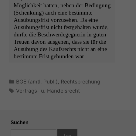
Möglichkeit hat­ten, neben der Bedin­gung
(Schenkung) auch eine bes­timmte
Ausübungs­frist vorzuse­hen. Da eine
Ausübungs­frist nicht fest­ge­hal­ten wurde,
durfte die Beschw­erdegeg­ner­in in guten
Treuen davon aus­ge­hen, dass sie für die
Ausübung des Kauf­s­rechts nicht an eine
bes­timmte Frist gebun­den war.
Kategorien
BGE (amtl. Publ.)
,
Rechtsprechung
Schlagwörter
Vertrags- u. Handelsrecht
Suchen