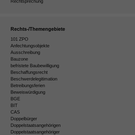
angezeigt
Rechtsprechung
werden kann.
Statistiken
Rechts-/Themengebiete
Um unsere
Website zu
101 ZPO
verbessern,
Anfechtungsobjekte
zeichnen
Ausschreibung
wir
Bauzone
anonyme
befristete Baubewilligung
statistische
Beschaffungsrecht
Daten auf.
Beschwerdelegitimation
Betreibungsferien
Beweiswürdigung
Funktionalität
BGE
Einige
BIT
Funktionen auf
CAS
dieser Website
Doppelbürger
sind optional.
Doppelstaatsangehörigen
Wenn Sie
diese Option
Doppelstaatsangehöriger