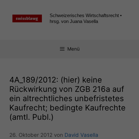
Zum
Inhalt
Schweizerisches Wirtschaftsrecht •
springen
hrsg. von Juana Vasella
Menü
4A_189
/2012: (hier) keine
Rückwirkung von
ZGB
216a auf
ein altrechtliches unbefristetes
Kaufrecht; bedingte Kaufrechte
(amtl. Publ.)
26. Oktober 2012
von
David Vasella