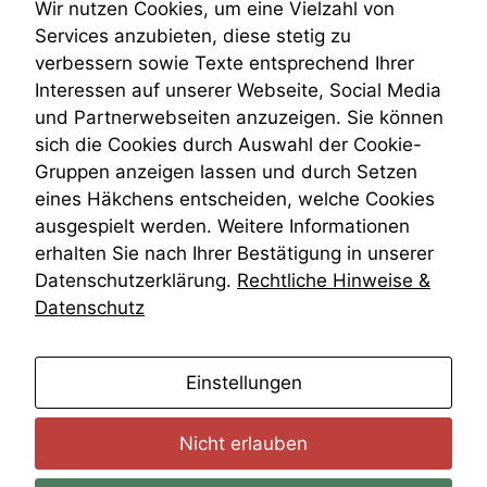
Teilungsklage
Wir nutzen Cookies, um eine Vielzahl von
Venezuela
Services anzubieten, diese stetig zu
VRK
verbessern sowie Texte entsprechend Ihrer
Wiederherstellungsanordnung
Interessen auf unserer Webseite, Social Media
Zivilprozessordnung
und Partnerwebseiten anzuzeigen. Sie können
ZPO
sich die Cookies durch Auswahl der Cookie-
Zustellfiktion
Gruppen anzeigen lassen und durch Setzen
Zuständigkeit
Öffentliches Personalrecht
eines Häkchens entscheiden, welche Cookies
Öffentlichkeitsprinzip
ausgespielt werden. Weitere Informationen
erhalten Sie nach Ihrer Bestätigung in unserer
Datenschutzerklärung.
Rechtliche Hinweise &
Datenschutz
anmelden
Einstellungen
Nicht erlauben