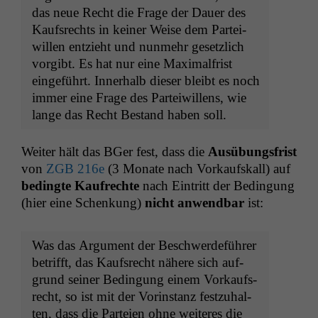
das neue Recht die Frage der Dauer des
Kauf­s­rechts in kein­er Weise dem Partei­
willen entzieht und nun­mehr geset­zlich
vorgibt. Es hat nur eine Max­i­mal­frist
einge­führt. Inner­halb dieser bleibt es noch
immer eine Frage des Partei­wil­lens, wie
lange das Recht Bestand haben soll.
Weit­er hält das BGer fest, dass die
Ausübungs­frist
von
ZGB
216e
(3 Monate nach Vorkauf­skall) auf
bed­ingte Kaufrechte
nach Ein­tritt der Bedin­gung
(hier eine Schenkung)
nicht anwend­bar
ist:
Was das Argu­ment der Beschw­erde­führer
bet­rifft, das Kauf­s­recht nähere sich auf­
grund sein­er Bedin­gung einem Vorkauf­s­
recht, so ist mit der Vorin­stanz festzuhal­
ten, dass die Parteien ohne weit­eres die