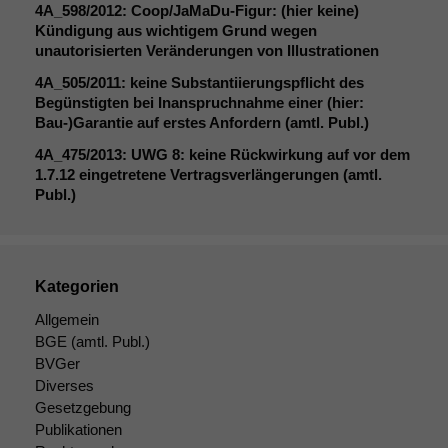
4A_598
/2012: Coop/JaMaDu-Figur: (hier keine)
Kündigung aus wichtigem Grund wegen
unautorisierten Veränderungen von Illustrationen
4A_505
/2011: keine Substantiierungspflicht des
Begünstigten bei Inanspruchnahme einer (hier:
Bau-)Garantie auf erstes Anfordern (amtl. Publ.)
4A_475
/2013:
UWG
8: keine Rückwirkung auf vor dem
1.7.12 eingetretene Vertragsverlängerungen (amtl.
Publ.)
Notwendige
Cookies
Kategorien
Diese
Cookies sind
Allgemein
nicht
BGE
(amtl. Publ.)
optional, es
BVGer
braucht sie,
Diverses
damit die
Website
Gesetzgebung
korrekt
Publikationen