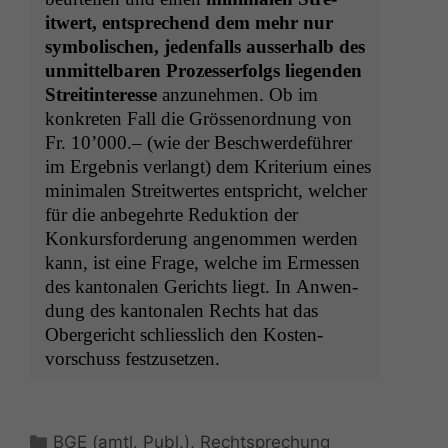
itwert, entsprechend dem mehr nur
sym­bol­is­chen, jeden­falls ausser­halb des
unmit­tel­baren Prozesser­fol­gs liegen­den
Stre­it­in­ter­esse
anzunehmen. Ob im
konkreten Fall die Grössenord­nung von
Fr. 10’000.– (wie der Beschw­erde­führer
im Ergeb­nis ver­langt) dem Kri­teri­um eines
min­i­malen Stre­itwertes entspricht, welch­er
für die anbegehrte Reduk­tion der
Konkurs­forderung angenom­men wer­den
kann, ist eine Frage, welche im Ermessen
des kan­tonalen Gerichts liegt. In Anwen­
dung des kan­tonalen Rechts hat das
Oberg­ericht schliesslich den Kosten­
vorschuss festzusetzen.
Kategorien
BGE (amtl. Publ.)
,
Rechtsprechung