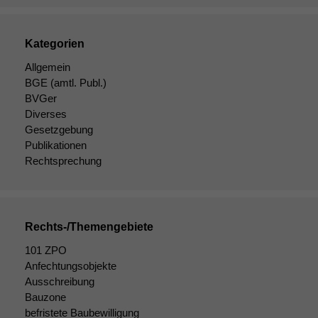
Website zu
verbessern,
zeichnen
Kategorien
wir
Allgemein
anonyme
statistische
BGE
(amtl. Publ.)
Daten auf.
BVGer
Diverses
Gesetzgebung
Funktionalität
Publikationen
Einige
Rechtsprechung
Funktionen auf
dieser Website
sind optional.
Wenn Sie
Rechts-/Themengebiete
diese Option
deaktivieren,
101 ZPO
kann die
Anfechtungsobjekte
Website nicht
Ausschreibung
zu 100%
Bauzone
funktionieren.
befristete Baubewilligung