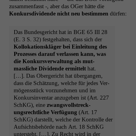
zusam­men­fasst -, aber das OGer hätte die
Konkurs­div­i­dende nicht neu bes­tim­men
dürfen:
Das Bun­des­gericht hat in
BGE
65
III
28
(E. 3 S. 32) fest­ge­hal­ten, dass sich der
Kol­loka­tion­skläger bei Ein­leitung des
Prozess­es darauf ver­lassen kann, was
die Konkursver­wal­tung als mut­
massliche Div­i­dende ermit­telt
hat.
[…]. Das Oberg­ericht hat über­gan­gen,
dass die Schätzung, welche für jedes Ver­
mö­gensstück vorzunehmen und im
Konkursin­ven­tar anzugeben ist (Art. 227
SchKG), eine
zwangsvoll­streck­
ungsrechtliche Ver­fü­gung
(Art. 17
SchKG) darstellt, welche der Kon­trolle der
Auf­sichts­be­hörde nach Art. 18 SchKG
unter­ste­ht. […]. Zu Recht wird in der