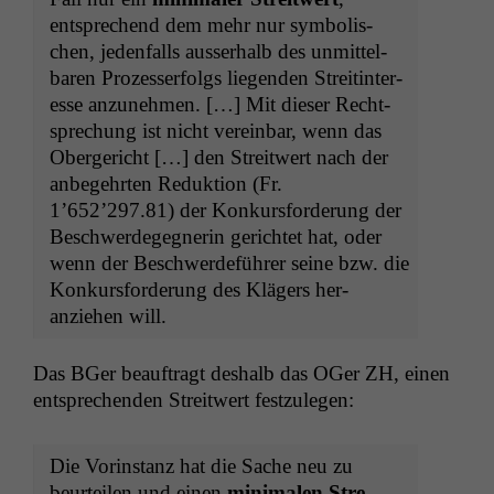
entsprechend dem mehr nur sym­bol­is­
chen, jeden­falls ausser­halb des unmit­tel­
baren Prozesser­fol­gs liegen­den Stre­it­in­ter­
esse anzunehmen. […] Mit dieser Recht­
sprechung ist nicht vere­in­bar, wenn das
Oberg­ericht […] den Stre­itwert nach der
anbegehrten Reduk­tion (Fr.
1’652’297.81) der Konkurs­forderung der
Beschw­erdegeg­ner­in gerichtet hat, oder
wenn der Beschw­erde­führer seine bzw. die
Konkurs­forderung des Klägers her­
anziehen will.
Das BGer beauf­tragt deshalb das OGer
ZH
, einen
entsprechen­den Stre­itwert festzulegen:
Die Vorin­stanz hat die Sache neu zu
beurteilen und einen
min­i­malen Stre­