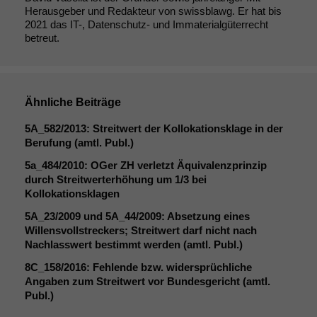
Herausgeber und Redakteur von swissblawg. Er hat bis
2021 das IT-, Datenschutz- und Immaterialgüterrecht
betreut.
Notwendige
Ähnliche Beiträge
Cookies
Diese
5A_582
/2013: Streitwert der Kollokationsklage in der
Cookies sind
Berufung (amtl. Publ.)
nicht
5a_484/2010: OGer
ZH
verletzt Äquivalenzprinzip
optional, es
durch Streitwerterhöhung um 1/3 bei
braucht sie,
Kollokationsklagen
damit die
Website
5A_23
/2009 und
5A_44
/2009: Absetzung eines
korrekt
Willensvollstreckers; Streitwert darf nicht nach
angezeigt
Nachlasswert bestimmt werden (amtl. Publ.)
werden kann.
8C_158
/2016: Fehlende bzw. widersprüchliche
Angaben zum Streitwert vor Bundesgericht (amtl.
Publ.)
Statistiken
Um unsere