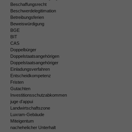
Beschaffungsrecht
Beschwerdelegitimation
Marketing
Betreibungsferien
Wir speichern
Beweiswürdigung
anonyme Daten ab,
BGE
um interne
BIT
marketingtechnische
Auswertungen
CAS
durchführen zu
Doppelbürger
können. Diese helfen
Doppelstaatsangehörigen
uns, unsere Website
Doppelstaatsangehöriger
zu verbessern.
Einladungsverfahren
Entscheidkompetenz
Fristen
Gutachten
Investitionsschutzabkommen
juge d'appui
Landwirtschaftszone
Luxram-Gebäude
Miteigentum
nachehelicher Unterhalt