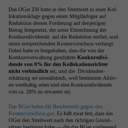
Das OGer
ZH
hat­te in den Stre­itwert in ein­er Kol­
loka­tion­sklage gegen einen Mit­gläu­biger auf
Reduk­tion dessen Forderung auf den­jeni­gen
Betrag fest­ge­set­zt, der unter Ein­rech­nung der
Konkurs­div­i­dende auf die Reduk­tion ent­fiel, und
einen entsprechen­den Kosten­vorschuss ver­langt.
Dabei hat­te es fest­ge­hal­ten, dass die von der
Konkursver­wal­tung geschätzte
Konkurs­div­i­
dende von 0% für den Kol­loka­tion­srichter
nicht verbindlich
sei, und die Div­i­den­den­
schätzung sei unre­al­is­tisch, weil bes­timmte Aktiv­
en werthaltig seien und eine Konkurs­div­i­dende
von ca. 20% zu erwarten sei.
Das BGer heisst die Beschw­erde gegen den
Kosten­vorschuss gut.
Es hält zwar fest, dass das
OGer den Stre­itwert nach den richti­gen Grund­
sätzen bes­timmt habe — die das BGer vor­liegend