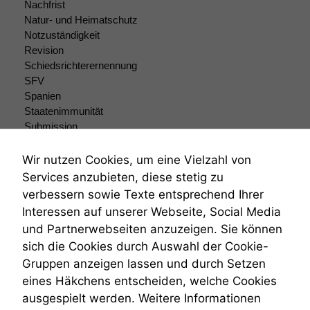
Nachfrist
Natur- und Heimatschutz
Notzuständigkeit
Revision
Schiedsrichterernennung
SFV
Spanien
Staatenimmunität
Submission
Submissionsrecht
Teilungsklage
Wir nutzen Cookies, um eine Vielzahl von
Venezuela
Services anzubieten, diese stetig zu
VRK
verbessern sowie Texte entsprechend Ihrer
Wiederherstellungsanordnung
Interessen auf unserer Webseite, Social Media
Zivilprozessordnung
und Partnerwebseiten anzuzeigen. Sie können
ZPO
sich die Cookies durch Auswahl der Cookie-
Zustellfiktion
Gruppen anzeigen lassen und durch Setzen
Zuständigkeit
Öffentliches Personalrecht
eines Häkchens entscheiden, welche Cookies
Öffentlichkeitsprinzip
ausgespielt werden. Weitere Informationen