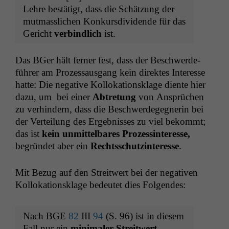
Lehre bestätigt, dass die Schätzung der
mut­masslichen Konkurs­div­i­dende für das
Gericht
verbindlich
ist.
Das BGer hält fern­er fest, dass der Beschw­erde­
führer am Prozes­saus­gang kein direk­tes Inter­esse
hat­te: Die neg­a­tive Kol­loka­tion­sklage diente hier
dazu, um bei ein­er
Abtre­tung
von Ansprüchen
zu ver­hin­dern, dass die Beschw­erdegeg­ner­in bei
der Verteilung des Ergeb­niss­es zu viel bekommt;
das ist
kein unmit­tel­bares Prozess­in­ter­esse,
begrün­det aber ein
Rechtss­chutz­in­ter­esse
.
Mit Bezug auf den Stre­itwert bei der neg­a­tiv­en
Kol­loka­tion­sklage bedeutet dies Folgendes:
Nach
BGE
82
III
94
(S. 96) ist in diesem
Fall nur ein
min­i­maler Stre­itwert
,