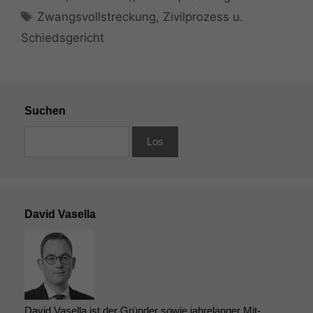
Schlagwörter
Zwangsvollstreckung
,
Zivilprozess u.
Schiedsgericht
Suchen
David Vasella
David Vasella ist der Gründer sowie jahrelanger Mit-