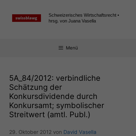
Zum
Inhalt
Schweizerisches Wirtschaftsrecht •
springen
hrsg. von Juana Vasella
Menü
5A_84
/2012: verbindliche
Schätzung der
Konkursdividende durch
Konkursamt; symbolischer
Streitwert (amtl. Publ.)
29. Oktober 2012
von
David Vasella