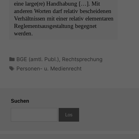
eine large(re) Hand­habung […]. Mit
anderen Worten darf rel­a­tiv beschei­de­nen
Ver­hält­nis­sen mit ein­er rel­a­tiv ele­mentaren
Regle­mentsaus­gestal­tung begeg­net
werden.
Kategorien
BGE (amtl. Publ.)
,
Rechtsprechung
Schlagwörter
Personen- u. Medienrecht
Suchen