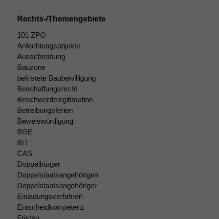
Rechts-/Themengebiete
Funktionalität
101 ZPO
Einige
Anfechtungsobjekte
Funktionen auf
Ausschreibung
dieser Website
Bauzone
sind optional.
befristete Baubewilligung
Wenn Sie
Beschaffungsrecht
diese Option
Beschwerdelegitimation
deaktivieren,
kann die
Betreibungsferien
Website nicht
Beweiswürdigung
zu 100%
BGE
funktionieren.
BIT
CAS
Doppelbürger
Marketing
Doppelstaatsangehörigen
Wir speichern
Doppelstaatsangehöriger
anonyme Daten ab,
Einladungsverfahren
um interne
Entscheidkompetenz
marketingtechnische
Fristen