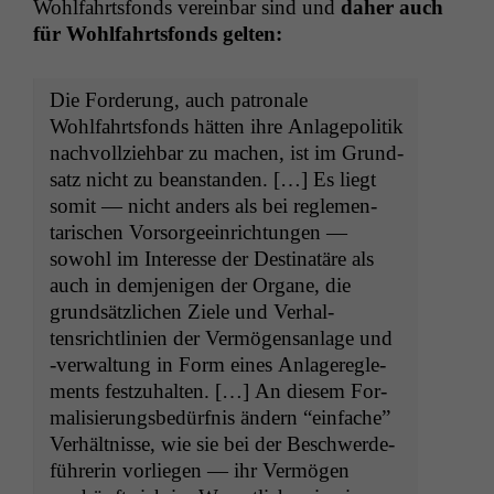
Wohlfahrts­fonds vere­in­bar sind und
daher auch
für Wohlfahrts­fonds gelten:
Die Forderung, auch patronale
Wohlfahrts­fonds hät­ten ihre Anlage­poli­tik
nachvol­lziehbar zu machen, ist im Grund­
satz nicht zu bean­standen. […] Es liegt
somit — nicht anders als bei regle­men­
tarischen Vor­sorgeein­rich­tun­gen —
sowohl im Inter­esse der Des­ti­natäre als
auch in dem­jeni­gen der Organe, die
grund­sät­zlichen Ziele und Ver­hal­
tensrichtlin­ien der Ver­mö­gen­san­lage und
‑ver­wal­tung in Form eines Anlagere­gle­
ments festzuhal­ten. […] An diesem For­
mal­isierungs­bedürf­nis ändern “ein­fache”
Ver­hält­nisse, wie sie bei der Beschw­erde­
führerin vor­liegen — ihr Ver­mö­gen