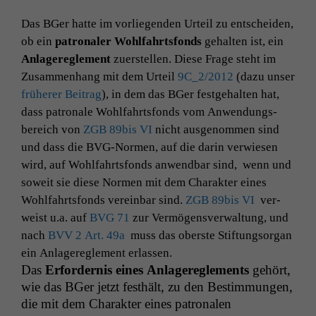
Das BGer hat­te im vor­liegen­den Urteil zu entschei­den,
ob ein
patronaler Wohlfahrts­fonds
gehal­ten ist, ein
Anlagere­gle­ment
zuer­stellen. Diese Frage ste­ht im
Zusam­men­hang mit dem Urteil
9C_2
/2012
(dazu unser
früher­er Beitrag
), in dem das BGer fest­ge­hal­ten hat,
dass patronale Wohlfahrts­fonds vom Anwen­dungs­
bere­ich von
ZGB
89bis
VI
nicht ausgenom­men sind
und dass die BVG-Nor­men, auf die darin ver­wiesen
wird, auf Wohlfahrts­fonds anwend­bar sind, wenn und
soweit sie diese Nor­men mit dem Charak­ter eines
Wohlfahrts­fonds vere­in­bar sind.
ZGB
89bis
VI
ver­
weist u.a. auf
BVG
71
zur Ver­mö­gensver­wal­tung, und
nach
BVV
2 Art. 49a
muss das ober­ste Stiftung­sor­gan
ein Anlagere­gle­ment erlassen.
Das
Erforder­nis eines Anlagere­gle­ments
gehört,
wie das BGer jet­zt fes­thält, zu den Bes­tim­mungen,
die mit dem Charak­ter eines patronalen