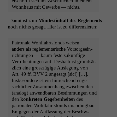
erschöpft sich im Wesentlichen in einem
Wohn­haus mit Gewerbe — nichts.
Damit ist zum
Min­des­tin­halt des Regle­ments
noch nichts gesagt. Hier ist zu differenzieren:
Patronale Wohlfahrts­fonds weisen —
anders als regle­men­tarische Vor­sorgeein­
rich­tun­gen — kaum feste zukün­ftige
Verpflich­tun­gen auf. Deshalb ist grund­sät­
zlich eine grosszügige Ausle­gung von
Art. 49 ff.
BVV
2 ange­sagt [sic!] […].
Ins­beson­dere ist ein hin­re­ichend enger
sach­lich­er Zusam­men­hang zwis­chen den
(ana­log) anwend­baren Bes­tim­mungen und
den
konkreten Gegeben­heit­en
des
patronalen Wohlfahrts­fonds unab­d­ing­bar.
Ent­ge­gen der Auf­fas­sung der Beschw­