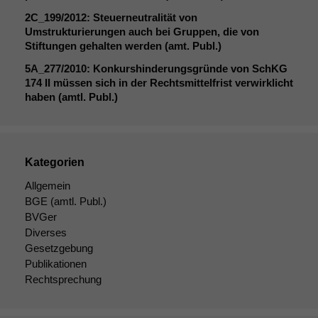
Cookies
2C_199
/2012: Steuerneutralität von
Diese
Umstrukturierungen auch bei Gruppen, die von
Cookies sind
Stiftungen gehalten werden (amt. Publ.)
nicht
optional, es
5A_277
/2010: Konkurshinderungsgründe von SchKG
braucht sie,
174
II
müssen sich in der Rechtsmittelfrist verwirklicht
damit die
haben (amtl. Publ.)
Website
korrekt
angezeigt
werden kann.
Kategorien
Allgemein
Statistiken
BGE
(amtl. Publ.)
Um unsere
BVGer
Website zu
Diverses
verbessern,
Gesetzgebung
zeichnen
Publikationen
wir
Rechtsprechung
anonyme
statistische
Daten auf.