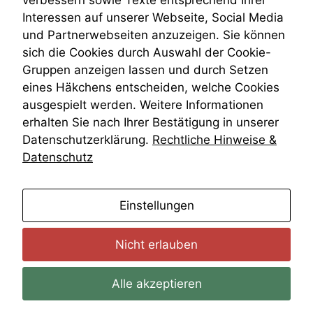
verbessern sowie Texte entsprechend Ihrer
Wiederherstellungsanordnung
Interessen auf unserer Webseite, Social Media
Zivilprozessordnung
und Partnerwebseiten anzuzeigen. Sie können
ZPO
sich die Cookies durch Auswahl der Cookie-
Zustellfiktion
Gruppen anzeigen lassen und durch Setzen
Zuständigkeit
Öffentliches Personalrecht
eines Häkchens entscheiden, welche Cookies
Öffentlichkeitsprinzip
ausgespielt werden. Weitere Informationen
erhalten Sie nach Ihrer Bestätigung in unserer
Datenschutzerklärung.
Rechtliche Hinweise &
Datenschutz
anmelden
Einstellungen
Nicht erlauben
Alle akzeptieren