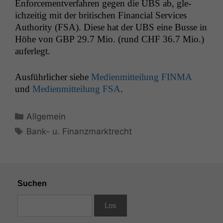
Enforce­mentver­fahren gegen die
UBS
ab, gle­
ichzeit­ig mit der britis­chen Finan­cial Ser­vices
Author­i­ty (
FSA
). Diese hat der
UBS
eine Busse in
Höhe von
GBP
29.7 Mio. (rund
CHF
36.7 Mio.)
auferlegt.
Aus­führlich­er siehe
Medi­en­mit­teilung
FINMA
und
Medi­en­mit­teilung
FSA
.
Kategorien
Allgemein
Schlagwörter
Bank- u. Finanzmarktrecht
Suchen