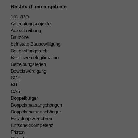
Cookies
Rechts-/Themengebiete
Diese
Cookies sind
101 ZPO
nicht
Anfechtungsobjekte
optional, es
Ausschreibung
braucht sie,
Bauzone
damit die
befristete Baubewilligung
Website
Beschaffungsrecht
korrekt
angezeigt
Beschwerdelegitimation
werden kann.
Betreibungsferien
Beweiswürdigung
BGE
Statistiken
BIT
Um unsere
CAS
Website zu
Doppelbürger
verbessern,
Doppelstaatsangehörigen
zeichnen
Doppelstaatsangehöriger
wir
Einladungsverfahren
anonyme
Entscheidkompetenz
statistische
Fristen
Daten auf.