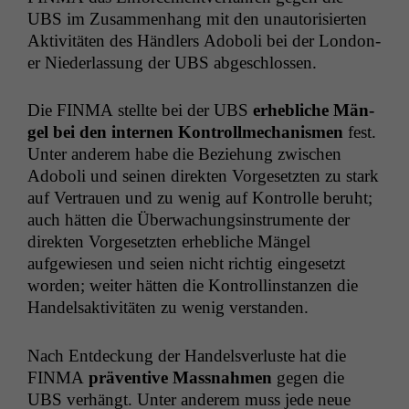
UBS
im Zusam­men­hang mit den unau­torisierten
Aktiv­itäten des Händlers Adoboli bei der Lon­don­
er Nieder­las­sung der
UBS
abgeschlossen.
Die
FINMA
stellte bei der
UBS
erhe­bliche Män­
gel bei den inter­nen Kon­trollmech­a­nis­men
fest.
Unter anderem habe die Beziehung zwis­chen
Adoboli und seinen direk­ten Vorge­set­zten zu stark
auf Ver­trauen und zu wenig auf Kon­trolle beruht;
auch hät­ten die Überwachungsin­stru­mente der
direk­ten Vorge­set­zten erhe­bliche Män­gel
aufgewiesen und seien nicht richtig einge­set­zt
wor­den; weit­er hät­ten die Kon­trol­linstanzen die
Han­del­sak­tiv­itäten zu wenig verstanden.
Nach Ent­deck­ung der Han­delsver­luste hat die
FINMA
präven­tive Mass­nah­men
gegen die
UBS
ver­hängt. Unter anderem muss jede neue