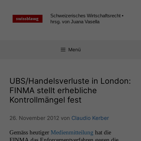
Zum
Inhalt
Schweizerisches Wirtschaftsrecht •
springen
hrsg. von Juana Vasella
Menü
UBS
/Handelsverluste in London:
FINMA
stellt erhebliche
Kontrollmängel fest
26. November 2012
von
Claudio Kerber
Gemäss heutiger
Medi­en­mit­teilung
hat die
FINMA
das Enforce­mentver­fahren gegen die