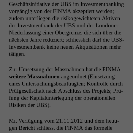
Geschäftsini­tia­tive der
UBS
im Invest­ment­bank­ing
vorgängig von der
FINMA
akzep­tiert wer­den;
zudem unter­liegen die risiko­gewichteten Aktiv­en
der Invest­ment­bank der
UBS
und der Lon­don­er
Nieder­las­sung ein­er Ober­gren­ze, die sich über die
näch­sten Jahre reduziert; schliesslich darf die UBS-
Invest­ment­bank keine neuen Akqui­si­tio­nen mehr
tätigen.
Zur Umset­zung der Mass­nah­men hat die
FINMA
weit­ere Mass­nah­men
ange­ord­net (Ein­set­zung
eines Unter­suchungs­beauf­tragten; Kon­trolle durch
Prüfge­sellschaft nach Abschluss des Pro­jek­ts; Prü­
fung der Kap­i­talun­ter­legung der oper­a­tionellen
Risiken der
UBS
).
Mit Ver­fü­gung vom 21.11.2012 und dem heuti­
gen Bericht schliesst die
FINMA
das formelle