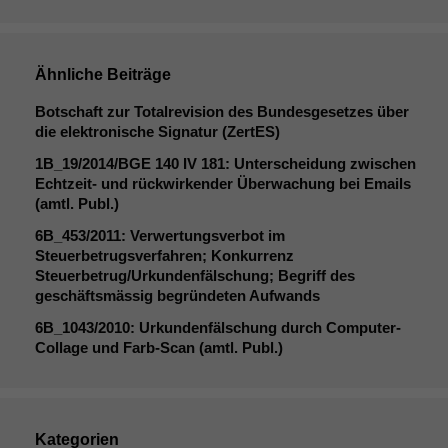
Ähnliche Beiträge
Botschaft zur Totalrevision des Bundesgesetzes über
die elektronische Signatur (ZertES)
1B_19
/2014/
BGE
140
IV
181: Unterscheidung zwischen
Echtzeit- und rückwirkender Überwachung bei Emails
(amtl. Publ.)
6B_453
/2011: Verwertungsverbot im
Steuerbetrugsverfahren; Konkurrenz
Steuerbetrug/Urkundenfälschung; Begriff des
geschäftsmässig begründeten Aufwands
Notwendige
6B_1043
/2010: Urkundenfälschung durch Computer-
Cookies
Collage und Farb-Scan (amtl. Publ.)
Diese
Cookies sind
nicht
optional, es
Kategorien
braucht sie,