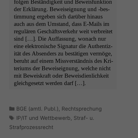
fol­gen Beständigkeit und Bewe­is­funk­tion
der Erk­lärung. Bewei­seig­nung und ‑bes­
tim­mung ergeben sich darüber hin­aus
auch aus dem Umstand, dass E‑Mails im
reg­ulären Geschäftsverkehr weit ver­bre­it­et
sind […]. Die Auf­fas­sung, wonach nur
eine elek­tro­n­is­che Sig­natur die Authen­tiz­
ität des Absenders zu bestäti­gen ver­möge,
beruht auf einem Missver­ständ­nis des Kri­
teri­ums der Bewei­seig­nung, welche nicht
mit Beweiskraft oder Beweis­di­en­lichkeit
gle­ichge­set­zt wer­den darf […].
Kategorien
BGE (amtl. Publ.)
,
Rechtsprechung
Schlagwörter
IP/IT und Wettbewerb
,
Straf- u.
Strafprozessrecht