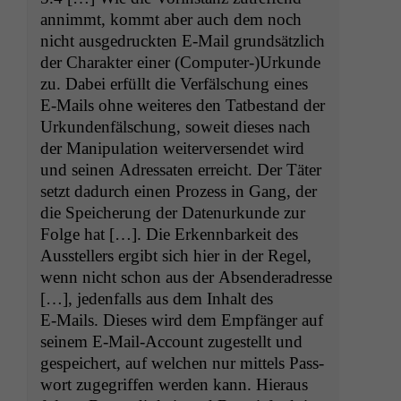
annimmt, kommt aber auch dem noch
nicht aus­ge­druck­ten E‑Mail grund­sät­zlich
der Charak­ter ein­er (Computer-)Urkunde
zu. Dabei erfüllt die Ver­fälschung eines
E‑Mails ohne weit­eres den Tatbe­stand der
Urkun­den­fälschung, soweit dieses nach
der Manip­u­la­tion weit­er­versendet wird
und seinen Adres­sat­en erre­icht. Der Täter
set­zt dadurch einen Prozess in Gang, der
die Spe­icherung der Datenurkunde zur
Folge hat […]. Die Erkennbarkeit des
Ausstellers ergibt sich hier in der Regel,
wenn nicht schon aus der Absender­adresse
[…], jeden­falls aus dem Inhalt des
E‑Mails. Dieses wird dem Empfänger auf
seinem E‑Mail-Account zugestellt und
gespe­ichert, auf welchen nur mit­tels Pass­
wort zuge­grif­f­en wer­den kann. Hier­aus