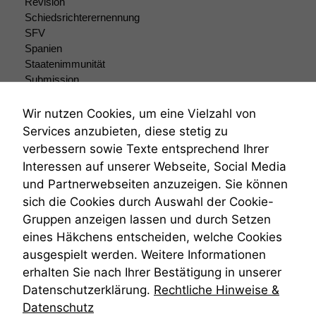
Revision
Schiedsrichterernennung
SFV
Spanien
Staatenimmunität
Submission
Submissionsrecht
Teilungsklage
Wir nutzen Cookies, um eine Vielzahl von
Venezuela
Services anzubieten, diese stetig zu
VRK
verbessern sowie Texte entsprechend Ihrer
Wiederherstellungsanordnung
Interessen auf unserer Webseite, Social Media
Zivilprozessordnung
und Partnerwebseiten anzuzeigen. Sie können
ZPO
sich die Cookies durch Auswahl der Cookie-
Zustellfiktion
Gruppen anzeigen lassen und durch Setzen
Zuständigkeit
Öffentliches Personalrecht
eines Häkchens entscheiden, welche Cookies
Öffentlichkeitsprinzip
ausgespielt werden. Weitere Informationen
erhalten Sie nach Ihrer Bestätigung in unserer
Datenschutzerklärung.
Rechtliche Hinweise &
Datenschutz