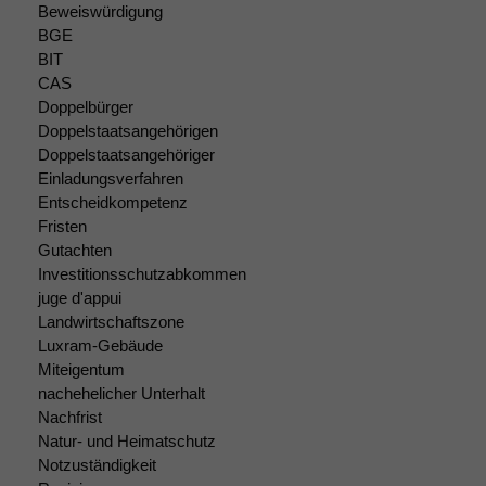
dieser Website
Beweiswürdigung
sind optional.
BGE
Wenn Sie
BIT
diese Option
CAS
deaktivieren,
Doppelbürger
kann die
Doppelstaatsangehörigen
Website nicht
Doppelstaatsangehöriger
zu 100%
Einladungsverfahren
funktionieren.
Entscheidkompetenz
Fristen
Gutachten
Marketing
Investitionsschutzabkommen
Wir speichern
juge d'appui
anonyme Daten ab,
um interne
Landwirtschaftszone
marketingtechnische
Luxram-Gebäude
Auswertungen
Miteigentum
durchführen zu
nachehelicher Unterhalt
können. Diese helfen
Nachfrist
uns, unsere Website
Natur- und Heimatschutz
zu verbessern.
Notzuständigkeit