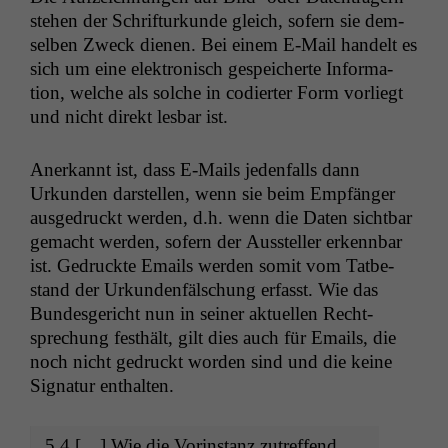
ste­hen der Schrif­turkunde gle­ich, sofern sie dem­
sel­ben Zweck dienen. Bei einem E‑Mail han­delt es
sich um eine elek­tro­n­isch gespe­icherte Infor­ma­
tion, welche als solche in codiert­er Form vor­liegt
und nicht direkt les­bar ist.
Anerkan­nt ist, dass E‑Mails jeden­falls dann
Urkun­den darstellen, wenn sie beim Empfänger
aus­ge­druckt wer­den, d.h. wenn die Dat­en sicht­bar
gemacht wer­den, sofern der Aussteller erkennbar
ist. Gedruck­te Emails wer­den somit vom Tatbe­
stand der Urkun­den­fälschung erfasst. Wie das
Bun­des­gericht nun in sein­er aktuellen Recht­
sprechung fes­thält, gilt dies auch für Emails, die
noch nicht gedruckt wor­den sind und die keine
Sig­natur enthalten.
5.4 […] Wie die Vorin­stanz zutr­e­f­fend