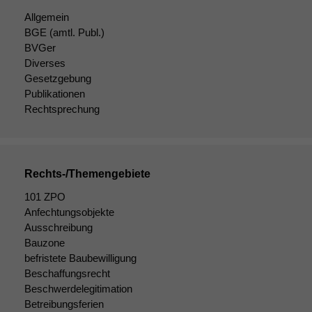
damit die
Allgemein
Website
BGE
(amtl. Publ.)
korrekt
BVGer
angezeigt
Diverses
werden kann.
Gesetzgebung
Publikationen
Rechtsprechung
Statistiken
Um unsere
Website zu
verbessern,
zeichnen
Rechts-/Themengebiete
wir
101 ZPO
anonyme
Anfechtungsobjekte
statistische
Daten auf.
Ausschreibung
Bauzone
befristete Baubewilligung
Beschaffungsrecht
Funktionalität
Einige
Beschwerdelegitimation
Funktionen auf
Betreibungsferien