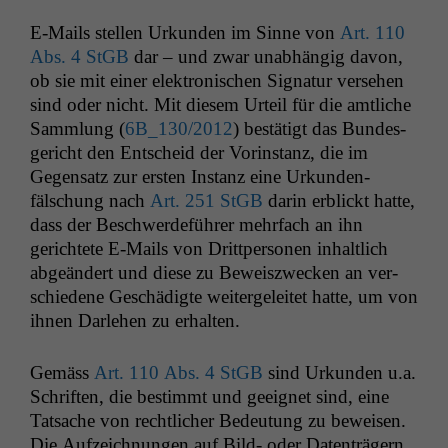
E‑Mails stellen Urkun­den im Sinne von
Art. 110
Abs. 4 StGB
dar – und zwar unab­hängig davon,
ob sie mit ein­er elek­tro­n­is­chen Sig­natur verse­hen
sind oder nicht. Mit diesem Urteil für die amtliche
Samm­lung (
6B_130
/2012
) bestätigt das Bun­des­
gericht den Entscheid der Vorin­stanz, die im
Gegen­satz zur ersten Instanz eine Urkun­den­
fälschung nach
Art. 251 StGB
darin erblickt hat­te,
dass der Beschw­erde­führer mehrfach an ihn
gerichtete E‑Mails von Drittper­so­n­en inhaltlich
abgeän­dert und diese zu Beweiszweck­en an ver­
schiedene Geschädigte weit­ergeleit­et hat­te, um von
ihnen Dar­lehen zu erhalten.
Gemäss
Art. 110 Abs. 4 StGB
sind Urkun­den u.a.
Schriften, die bes­timmt und geeignet sind, eine
Tat­sache von rechtlich­er Bedeu­tung zu beweisen.
Die Aufze­ich­nun­gen auf Bild- oder Daten­trägern