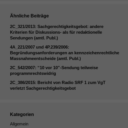
Ähnliche Beiträge
2C_321
/2013: Sachgerechtigkeitsgebot: andere
Kriterien für Diskussions- als für redaktionelle
Sendungen (amtl. Publ.)
4A_221
/2007 und
4P
.239/2006:
Begründungsanforderungen an kennzeichenrechtliche
Massnahmeentscheide (amtl. Publ.)
2C_542
/2007: “10 vor 10”-Sendung teilweise
programmrechtswidrig
2C_386
/2015: Bericht von Radio
SRF
1 zum VgT
verletzt Sachgerechtigkeitsgebot
Kategorien
Allgemein