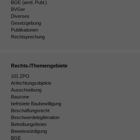
BGE
(amtl. Publ.)
BVGer
Diverses
Gesetzgebung
Notwendige
Publikationen
Cookies
Rechtsprechung
Diese
Cookies sind
nicht
optional, es
braucht sie,
Rechts-/Themengebiete
damit die
Website
101 ZPO
korrekt
Anfechtungsobjekte
angezeigt
Ausschreibung
werden kann.
Bauzone
befristete Baubewilligung
Beschaffungsrecht
Statistiken
Beschwerdelegitimation
Um unsere
Betreibungsferien
Website zu
Beweiswürdigung
verbessern,
BGE