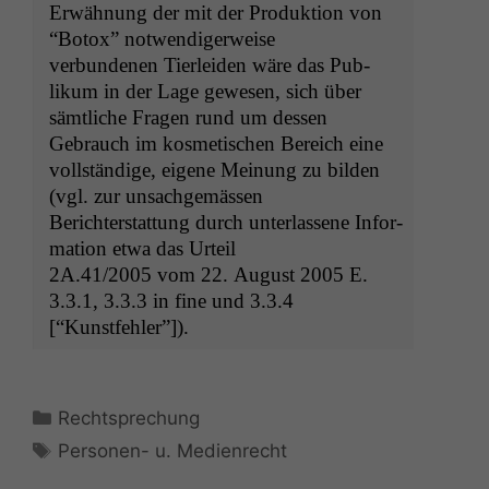
Erwäh­nung der mit der Pro­duk­tion von
“Botox” notwendigerweise
ver­bun­de­nen Tier­lei­den wäre das Pub­
likum in der Lage gewe­sen, sich über
sämtliche Fra­gen rund um dessen
Gebrauch im kos­metis­chen Bere­ich eine
voll­ständi­ge, eigene Mei­n­ung zu bilden
(vgl. zur unsachgemässen
Berichter­stat­tung durch unter­lassene Infor­
ma­tion etwa das Urteil
2A
.41/2005 vom 22. August 2005 E.
3.3.1, 3.3.3 in fine und 3.3.4
[“Kun­st­fehler”]).
Kategorien
Rechtsprechung
Schlagwörter
Personen- u. Medienrecht