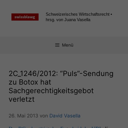
Zum
Inhalt
Schweizerisches Wirtschaftsrecht •
springen
hrsg. von Juana Vasella
Menü
2C_1246
/2012: “Puls”-Sendung
zu Botox hat
Sachgerechtigkeitsgebot
verletzt
26. Mai 2013
von
David Vasella