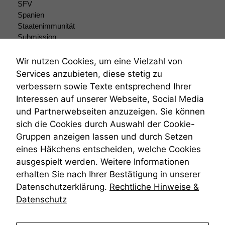
SFV
Wir speichern
Spanien
anonyme Daten ab,
Staatenimmunität
um interne
marketingtechnische
Submission
Auswertungen
Submissionsrecht
durchführen zu
Teilungsklage
Wir nutzen Cookies, um eine Vielzahl von
können. Diese helfen
Venezuela
Services anzubieten, diese stetig zu
uns, unsere Website
VRK
verbessern sowie Texte entsprechend Ihrer
zu verbessern.
Wiederherstellungsanordnung
Interessen auf unserer Webseite, Social Media
Zivilprozessordnung
und Partnerwebseiten anzuzeigen. Sie können
ZPO
sich die Cookies durch Auswahl der Cookie-
Zustellfiktion
Gruppen anzeigen lassen und durch Setzen
Zuständigkeit
Öffentliches Personalrecht
eines Häkchens entscheiden, welche Cookies
Öffentlichkeitsprinzip
ausgespielt werden. Weitere Informationen
erhalten Sie nach Ihrer Bestätigung in unserer
Datenschutzerklärung.
Rechtliche Hinweise &
Datenschutz