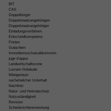
zeichnen
BIT
wir
CAS
anonyme
Doppelbürger
statistische
Doppelstaatsangehörigen
Daten auf.
Doppelstaatsangehöriger
Einladungsverfahren
Entscheidkompetenz
Funktionalität
Fristen
Einige
Funktionen auf
Gutachten
dieser Website
Investitionsschutzabkommen
sind optional.
juge d'appui
Wenn Sie
Landwirtschaftszone
diese Option
Luxram-Gebäude
deaktivieren,
Miteigentum
kann die
nachehelicher Unterhalt
Website nicht
Nachfrist
zu 100%
Natur- und Heimatschutz
funktionieren.
Notzuständigkeit
Revision
Schiedsrichterernennung
Marketing