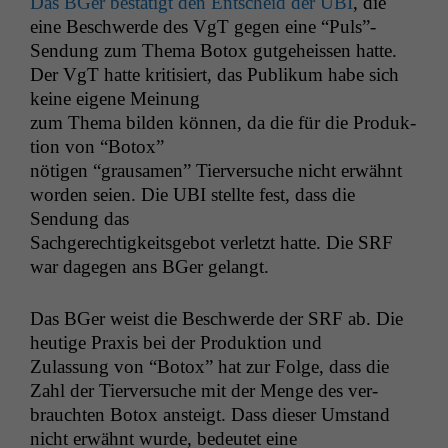
Das BGer bestätigt den Entscheid der
UBI
, die
eine Beschw­erde des VgT gegen eine “Puls”-
Sendung zum The­ma Botox gut­ge­heis­sen hat­te.
Der VgT hat­te kri­tisiert, das Pub­likum habe sich
keine eigene Meinung
zum The­ma bilden kön­nen, da die für die Pro­duk­
tion von “Botox”
nöti­gen “grausamen” Tierver­suche nicht erwäh­nt
wor­den seien. Die
UBI
stellte fest, dass die
Sendung das
Sachgerechtigkeits­ge­bot ver­let­zt hat­te. Die
SRF
war dage­gen ans BGer gelangt.
Das BGer weist die Beschw­erde der
SRF
ab. Die
heutige Prax­is bei der Pro­duk­tion und
Zulas­sung von “Botox” hat zur Folge, dass die
Zahl der Tierver­suche mit der Menge des ver­
braucht­en Botox ansteigt. Dass dieser Umstand
nicht erwäh­nt wurde, bedeutet eine