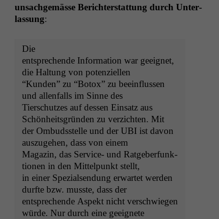
unsachgemässe Berichter­stat­tung durch Unter­
las­sung
:
Die
entsprechende Infor­ma­tion war geeignet,
die Hal­tung von potenziellen
“Kun­den” zu “Botox” zu bee­in­flussen
und allen­falls im Sinne des
Tier­schutzes auf dessen Ein­satz aus
Schön­heits­grün­den zu verzicht­en. Mit
der Ombudsstelle und der
UBI
ist davon
auszuge­hen, dass von einem
Mag­a­zin, das Ser­vice- und Rat­ge­ber­funk­
tio­nen in den Mit­telpunkt stellt,
in ein­er Spezialsendung erwartet wer­den
durfte bzw. musste, dass der
entsprechende Aspekt nicht ver­schwiegen
würde. Nur durch eine geeignete