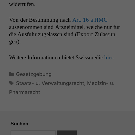
widerrufen.
Von der Bes­tim­mung nach
Art. 16 a
HMG
ausgenom­men sind Arzneimit­tel, welche nur für
die Aus­fuhr zuge­lassen sind (Export-Zulas­sun­
gen).
Weit­ere Infor­ma­tio­nen bietet Swissmedic
hier
.
Kategorien
Gesetzgebung
Schlagwörter
Staats- u. Verwaltungsrecht
,
Medizin- u.
Pharmarecht
Suchen