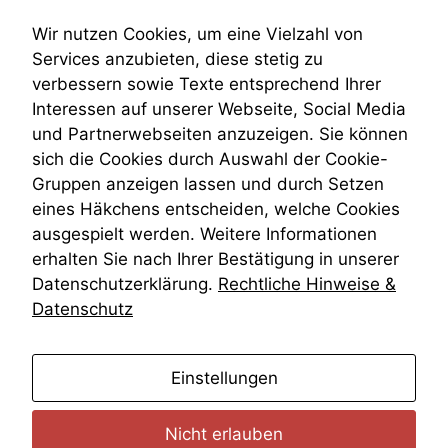
diese Option
Submissionsrecht
deaktivieren,
Teilungsklage
Wir nutzen Cookies, um eine Vielzahl von
kann die
Venezuela
Services anzubieten, diese stetig zu
Website nicht
VRK
verbessern sowie Texte entsprechend Ihrer
zu 100%
Wiederherstellungsanordnung
funktionieren.
Interessen auf unserer Webseite, Social Media
Zivilprozessordnung
und Partnerwebseiten anzuzeigen. Sie können
ZPO
sich die Cookies durch Auswahl der Cookie-
Zustellfiktion
Marketing
Gruppen anzeigen lassen und durch Setzen
Zuständigkeit
Wir speichern
Öffentliches Personalrecht
eines Häkchens entscheiden, welche Cookies
anonyme Daten ab,
Öffentlichkeitsprinzip
um interne
ausgespielt werden. Weitere Informationen
marketingtechnische
erhalten Sie nach Ihrer Bestätigung in unserer
Auswertungen
Datenschutzerklärung.
Rechtliche Hinweise &
durchführen zu
Datenschutz
können. Diese helfen
uns, unsere Website
zu verbessern.
anmelden
Einstellungen
Nicht erlauben