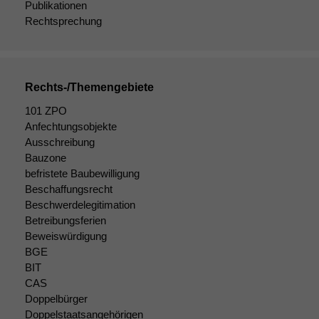
Publikationen
Rechtsprechung
Rechts-/Themengebiete
101 ZPO
Anfechtungsobjekte
Ausschreibung
Bauzone
befristete Baubewilligung
Notwendige
Beschaffungsrecht
Cookies
Beschwerdelegitimation
Diese
Betreibungsferien
Cookies sind
Beweiswürdigung
nicht
BGE
optional, es
BIT
braucht sie,
CAS
damit die
Doppelbürger
Website
korrekt
Doppelstaatsangehörigen