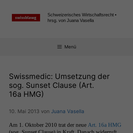
Zum
Inhalt
Schweizerisches Wirtschaftsrecht •
springen
hrsg. von Juana Vasella
Menü
Swissmedic: Umsetzung der
sog. Sunset Clause (Art.
16a
HMG
)
10. Mai 2013
von
Juana Vasella
Am 1. Okto­ber 2010 trat der neue
Art. 16a
HMG
(sog. Sun­set Clause) in Kraft. Danach wider­ruft