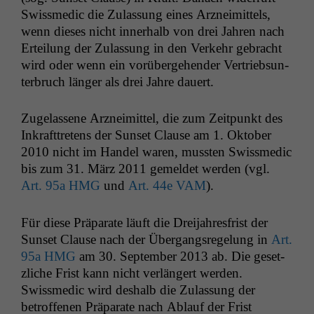
Swissmedic die Zulas­sung eines Arzneimit­tels,
wenn dieses nicht inner­halb von drei Jahren nach
Erteilung der Zulas­sung in den Verkehr gebracht
wird oder wenn ein vorüberge­hen­der Ver­trieb­sun­
ter­bruch länger als drei Jahre dauert.
Zuge­lassene Arzneimit­tel, die zum Zeit­punkt des
Inkraft­tretens der Sun­set Clause am 1. Okto­ber
2010 nicht im Han­del waren, mussten Swissmedic
bis zum 31. März 2011 gemeldet wer­den (vgl.
Art. 95a
HMG
und
Art. 44e
VAM
).
Für diese Prä­parate läuft die Drei­jahres­frist der
Sun­set Clause nach der Über­gangsregelung in
Art.
95a
HMG
am 30. Sep­tem­ber 2013 ab. Die geset­
zliche Frist kann nicht ver­längert wer­den.
Swissmedic wird deshalb die Zulas­sung der
betrof­fe­nen Prä­parate nach Ablauf der Frist